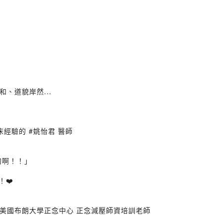
、道貌岸然...
床經驗的 #姚怡君 醫師
啊！！」​
！❤️
、美國布朗大學正念中心 正念減壓師資培訓老師