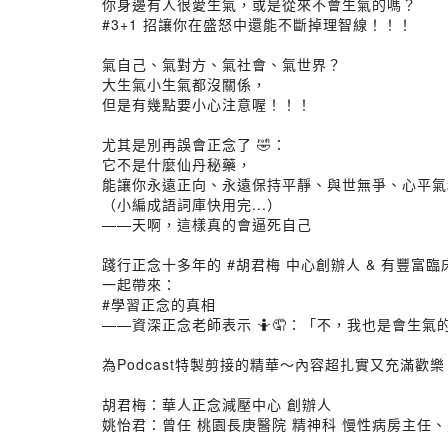
你身邊有人很愛生氣​，或是從來不會生氣的嗎？​
#3+1 招讓你在盛怒中還能不斷掉理智線！！！
氣自己、氣對方、氣社會、氣世界？
大生氣小生氣都沒關係，
但是有幾點要小心注意喔！！！
尤其是別再誤會正念了 🤣​：
它不是什麼仙丹秘藥，​
能讓你永遠正向、永遠保持平靜、與世無爭、心平氣和​
（小編成語詞庫快用完...）
——天啊，這樣真的會逼死自己
踐行正念十多年的 #胡君梅 中心創辦人​ & 有豐富臨
一起帶來：
#學習正念的真相
——資深正念老師表示 🤷🤦：「不，我也是會生氣的
為Podcast特製剪接的精華～內容超扎實又充滿歡樂
胡君梅：華人正念減壓中心 創辦人
姚怡君：曾任 桃園長庚醫院 精神科 慢性病房主任