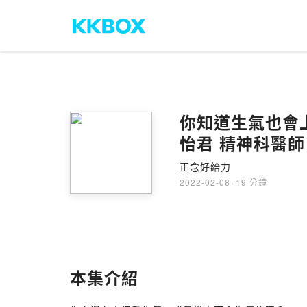
你知道生氣也會上
怡君 精神科醫師｜
正念好給力
2022-02-08
·
19 分鐘
本集介紹