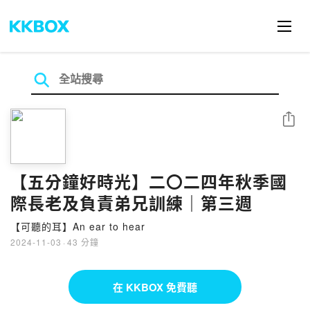
分享
【五分鐘好時光】二〇二四年秋季國
際長老及負責弟兄訓練｜第三週
【可聽的耳】An ear to hear
2024-11-03
·
43 分鐘
在 KKBOX 免費聽