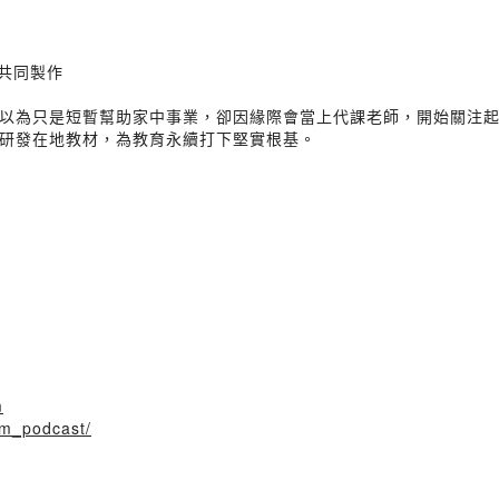
》共同製作
以為只是短暫幫助家中事業，卻因緣際會當上代課老師，開始關注
研發在地教材，為教育永續打下堅實根基。
m
m_podcast/