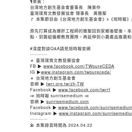
🎙來賓：
台灣地方創生基金會董事長 陳美伶
臺灣璞育文教發展協會 理事長 黃雅聖
🚩 本集節目由《台灣地方創生基金會》x《旭時報
原先打算成為爆肝工程師的雅聖回到家鄉後壁後，本
點，到籌組偏鄉教育團隊，再延伸到小農產品推廣和
#深度對談Q&A請見旭時報官網
⋯⋯⋯⋯
🔹 臺灣璞育文教發展協會
FB ▶️
www.facebook.com/TWpureCEDA
IG ▶️
www.instagram.com/twpureceda/
🔹 台灣地方創生基金會
官網 ▶️
twrr.org.tw/zh-TW
Facebook ▶️
www.facebook.com/twrrf
📣 旭時報 sunrisemedium 📣
官網 ▶️
sunrisemedium.com
Facebook ▶️
www.facebook.com/sunrisemediu
Instagram ▶️
www.instagram.com/sunrisemediu
⋯⋯⋯⋯
🎤 本集錄音時間為 2024.04.22