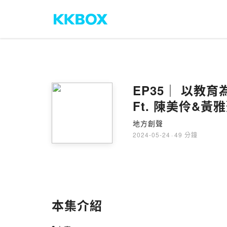
EP35｜ 以
Ft. 陳美伶&黃
地方創聲
2024-05-24
·
49 分鐘
本集介紹