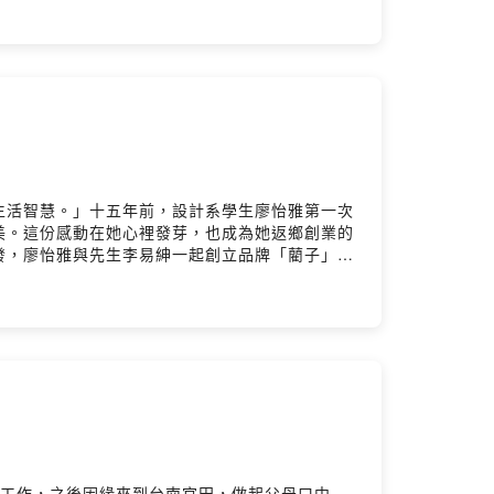
林的城市變遷、創業的甘苦與夥伴間的互助，也聊
⸻本集你會聽見：・從疫情返鄉開始的創業故
與味覺科學：冰淇淋不只是甜點，更是一門數學計
製造公司」，如何讓幸福成為可被製造的永續價值
持人｜陳美伶（台灣地方創生基金會 董事長）特
book ▶️ https://www.facebook.com/twrrf留
Firstory Hosting
生活智慧。」十五年前，設計系學生廖怡雅第一次
美。這份感動在她心裡發芽，也成為她返鄉創業的
發，廖怡雅與先生李易紳一起創立品牌「藺子」，
重新找回手感，有人重拾生活的節奏，也有人第一
味道。」那份氣味，是土地的記憶，也是人與人之
者的十五年實踐・阿嬤們如何從「被說服」到「睡
故事・從苑裡走向日本，一個由手感與心意編織的
｜藺子 共同創辦人主持人｜陳美伶（台灣地方創
tw/zh-TWFacebook ▶️
y7n588bq7/commentsPowered by Firstory
的工作，之後因緣來到台南官田，做起父母口中