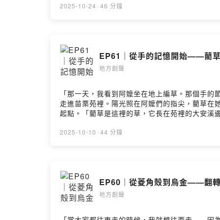
行銷；從「幸福販賣所」到「幸福製造公司」，
2025-10-24
·
46 分鐘
到那份對家鄉的深厚情感——「幸福販賣所是在
事，如何用冰淇淋連結土地與人情・「金蜜芒果
算以及風味辨識・用創意命名與行銷翻轉傳統食
這一集，是一場從味覺出發的創生旅程，也是一
EP61｜從手的記憶開始——藺草
別來賓｜張育寧（旭時報 創辦人）🔹 幸福販賣所官網 ▶️ htt
https://www.facebook.com/thehappinesssh
地方創聲
言告訴我你對這一集的想法： https://open.firstory.m
「那一天，我看到阿嬤坐在地上編草。那個手的
走進苗栗苑裡。陽光照在阿嬤們的指尖，藺草在
起點。「藺草是這裡的草，它長在苑裡的大安溪
在苑裡扎根十年。她用設計與真心陪伴地方的阿
次因為自己的作品登上展場而笑著落淚。她說：
2025-10-10
·
44 分鐘
間最溫柔的連結。本集你會聽見：・那個改變一
不著想新點子」的轉變・當高齡長輩重新動手編
台灣品牌這一集，是一場從土地香氣開始的故事
生基金會 董事長）特別來賓｜張育寧（旭時報 創辦人）🔹 藺子
EP60｜從菱角殼到烏金——翻轉
https://www.facebook.com/yuanlihandwea
https://www.facebook.com/twrrf留言告訴我你對這
地方創聲
Hosting
「當大家都往東走的時候，我就想往西走——因為