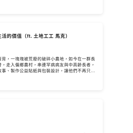
作品，走出地方創生中最難的一條路：讓理念成為
術、市場與家庭協作等層層挑戰，也串起了泥料研
的招財貓？- 為什麼製作媽祖神像會讓創辦人哭著
研製所 創辦人主持人｜陳美伶（台灣地方創生基
BD%E6%89%80-100063801403390/?
的價值（ft. 土地工工 馬克）
book.com/twrrf留言告訴我你對這一集的想法：
崙背，一塊塊被荒廢的破碎小農地，如今在一群長
發，走入偏鄉農村，串連罕病病友與中高齡長者，
故事、製作公益貼紙與包裝設計，讓他們不再只是
種下澳洲茶樹與香草植物，細心除草、澆水、照
發點、又融合在地智慧的「茶樹純露」與手工調配
、從創作到產品的流程，不只是社會設計，更是一
友，打造出一套以「土地為載體」、「人為核
需求出發，發展出茶樹純露的公益商品？• 社區
何在雲林落地實踐？一坪土地、三棵茶樹，從罕病
s://www.facebook.com/tudigogo/🔹
留言告訴我你對這一集的想法：