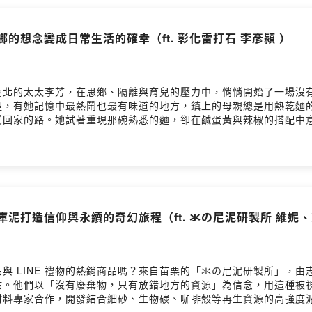
cale=zh_TW🔹 台灣地方創生基金會官網 ▶️ https://twrr.org.tw/zh-TWFa
me/user/clc79a7y106ic01zy7n588bq7/commentsPowered by
鄉的想念變成日常生活的確幸（ft. 彰化雷打石 李彥潁 ）
湖北的太太李芳，在思鄉、隔離與育兒的壓力中，悄悄開始了一場沒
裡，有她記憶中最熱鬧也最有味道的地方，鎮上的母親總是用熱乾麵
受回家的路。她試著重現那碗熟悉的麵，卻在鹹蛋黃與辣椒的搭配中
重新認識台灣土地、語言與人情味的起點。從餐桌開始，夫妻一起走
；在拜訪鴨蛋工廠時，發現大量無法處理的蛋殼，於是動手實驗，把
料永續之路。從一碗麵、一罐醬，到一面牆、一間店，雷打石成為一
，讓蛋殼不只是蛋殼，而是一種共創的起點。本集來賓金句：「我只
，那畫面讓我決定要動手改變這個環境。」「我們不是為了同情賣產
蛋殼變建材：從永續美學到社區合作如何實踐？- 從技術轉身到生活選
水庫泥打造信仰與永續的奇幻旅程（ft. 氺の尼泥研製所 維妮、
潁｜雷打石食品 創辦人主持人｜陳美伶（台灣地方創生基金會 董事長
▶️ https://www.facebook.com/thunderstone.tw/?locale=z
https://www.facebook.com/twrrf留言告訴我你對這一集的想法：
c01zy7n588bq7/commentsPowered by Firstory Hosting
與 LINE 禮物的熱銷商品嗎？來自苗栗的「氺の尼泥研製所」，
點。他們以「沒有廢棄物，只有放錯地方的資源」為信念，用這種被
料專家合作，開發結合細砂、生物碳、咖啡殼等再生資源的高強度泥料（