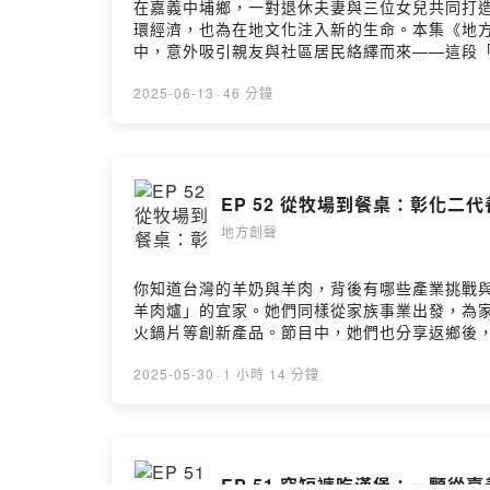
在嘉義中埔鄉，一對退休夫妻與三位女兒共同打
環經濟，也為在地文化注入新的生命。本集《地
中，意外吸引親友與社區居民絡繹而來——這段
名，這個家逐漸轉化為一處結合美學、環境教育
透過植物印染與藝術設計，轉化為具有高美感與商
2025-06-13
·
46 分鐘
家人同心創造最堅實的熱情，「紅瓦貓」逐漸積
理解故鄉的自然資源與人文記憶，實踐青銀共創、
社區營造走入全齡教育有哪些挑戰？來聽聽這段在紅磚與貓影之
https://www.facebook.com/kawaraneko/🔹
EP 52 從牧場到餐桌：彰化二
們，你對這一集的想法： https://open.firstory.me/u
地方創聲
你知道台灣的羊奶與羊肉，背後有哪些產業挑戰與
羊肉爐」的宜家。她們同樣從家族事業出發，為
火鍋片等創新產品。節目中，她們也分享返鄉後，
打造循環經濟的努力。她們說：「大家都說不要
行動。透過他們的故事，我們看到：• 如何把「
2025-05-30
·
1 小時 14 分鐘
利基市場，創造具有地方辨識度的新產品；• 如
難尋，市場也被進口產品壟斷。但只要有人願意
一個決定，是每天醒來都還願意繼續做下去的事。
https://www.facebook.com/immugoat/官網 ▶️
EP 51 穿短褲吃漢堡：一顆從
https://www.facebook.com/igoatyou/官網 ▶️