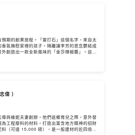
cebook ▶️ https://www.facebook.com/twrrf
 Firstory Hosting
有預期的創業旅程。「雷打石」這個名字，來自太
的香氣撫慰家裡的孩子。隔離讓李芳的思念鬱結成
意外創造出一款全新風味的「金莎辣椒醬」。這罐
向了一條沒有人預料的創業路。隨著生活步調慢慢
這些被視為「垃圾」的殘餘物，變成盤子、燈具、
段生活實驗的基地，也是地方創生的生活化實踐。
是想讓她的心情好一點，沒想到辣椒醬竟然改變了
品，而是要讓人真正喜歡、願意留下。」你將聽
擇，工程師如何重新設計人生？- 地方創生不是口
志偉 ）
）特別來賓｜育寧（旭時報 創辦人）官網 ▶️
h_TW🔹 台灣地方創生基金會官網 ▶️
由志偉與維妮夫妻創辦，他們返鄉育兒之際，意外發
視為工程廢料的材料，打造出富含地方精神的招財
可達 15,000 磅），是一般建材的近四倍。