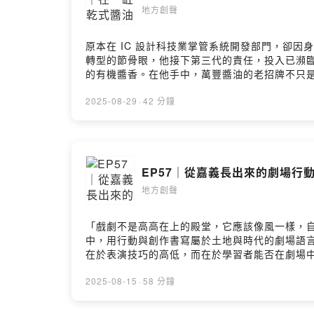
https://open.firstory.me/user/clc79a7y106i
地方創聲
原本在 IC 設計科技業掌管系統開發部門，卻
轉型的節骨眼，他接下第三代的責任，投入已瀕
的有機醬香。在他手中，萬豐醬油的老招牌不只
他說：「我以前是用科技在控制麴的狀態，現在
土地對話的態度。如今，萬豐醬油走向精品化定位
2025-08-29
·
42 分鐘
乾式釀造工法，有多艱難卻又多迷人？- 科技人
酒莊？關於精品釀造的市場定位與轉型策略- 一
生基金會 董事長）特別來賓｜育寧（旭時報 創辦人）官網 ▶️ ht
https://www.facebook.com/saucefarm/?loc
EP57｜從嘉義長出來的劇場行動
留言告訴我你對這一集的想法： https://open.firstory.
地方創聲
「戲劇不是高高在上的殿堂，它應該像風一樣，
中，用行動與創作書寫屬於土地與時代的劇場語
在於表演技巧的高低，而在於學習者能否在劇場中
營與廟口舞台，走上國家劇院與國際藝術節▪ 用
10%政府補助，打造永續營運的劇場創新模式這
2025-08-15
·
58 分鐘
展演作品：《鬼地方》、《熱天酣眠》、《小雪
總監蔡明純｜阮劇團團長主持人｜陳美伶（台灣地方創生基金會