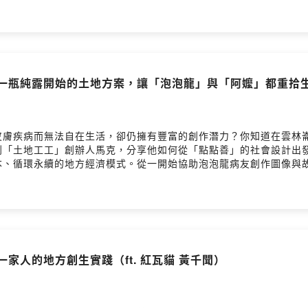
社區生產、教育推廣與品牌行銷的完整鏈條。他們用一件件有靈魂的
的失敗版本，到經過數十次實驗後的媽祖神像，他們克服了材料、技
 本集你將聽到：- 他們如何把「不討喜的黑泥」轉化為溫暖有靈魂
水泥」成為一種社區工藝？📍 來賓介紹：陳志偉、佟維妮｜氺の尼泥
ps://www.niyan-cement.com/Facebook ▶️
BA%E3%81%AE%E5%B0%BC-%E6%B3%A5%E7%A0%94%E8%A3%
從一瓶純露開始的土地方案，讓「泡泡龍」與「阿嬤」都重拾生活
://twrr.org.tw/zh-TWFacebook ▶️ https://www.face
c01zy7n588bq7/commentsPowered by Firstory Hosting
皮膚疾病而無法自在生活，卻仍擁有豐富的創作潛力？你知道在雲林
到「土地工工」創辦人馬克，分享他如何從「點點善」的社會設計出
本、循環永續的地方經濟模式。從一開始協助泡泡龍病友創作圖像與
來與雲林崙背的社區阿嬤合作，認養與照顧每一塊「一坪地」，親手
工」團隊將農作收成投入純露萃取與產品研發，推出以病友需求為出
轉化為能療癒人心、支持身體的實用日用品。這一整套從種植到照護
在蹲點十四個月的實踐中，走過田埂、進入家庭、傾聽長輩、理解病
生真正落腳在人的尊嚴與彼此的連結上。• 如何從泡泡龍病友的皮膚
命成就感？• 一場結合罕病、長照與農地活化的社會創新行動，如
一家人的地方創生實踐（ft. 紅瓦貓 黃千聞）
網 ▶️ https://www.tudigogo.com/Facebook ▶️ http
/zh-TWFacebook ▶️ https://www.facebook.com/twrrf
c01zy7n588bq7/commentsPowered by Firstory Hosting