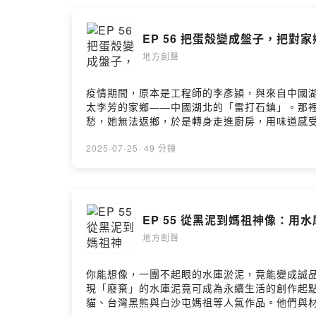
https://www.facebook.com/ourtheatre/?lo
留言告訴我你對這一集的想法： https://open.firstory.
EP 56 把蛋殼變成盤子，把對家
地方創聲
疫情期間，原本是工程師的李彥潁，與來自中國
太李芳的家鄉——中國湖北的「雷打石鎮」。那
愁，她無法返鄉，於是轉身走進廚房，用味道感
醬，不只是安慰自己的鄉愁，也成了和丈夫一起
落地，他們開始在地找食材、找人合作、找故事
2025-07-25
·
49 分鐘
甚至牆面建材，開啟一場「從餐桌到空間」的材
他們的團隊與彰化在地青農、藝術家與學校合作
我們的人生。」「我女兒一歲多就會自己戴口罩
到：- 一罐辣椒醬如何解憂、打開創業之路？- 
EP 55 從黑泥到媽祖神像：用
號，而是一家人共同生活的選擇。來賓介紹：李彥
https://fpk.ail.mybluehost.me/Facebook 
地方創聲
https://twrr.org.tw/zh-TWFacebook ▶️ 
https://open.firstory.me/user/clc79a7y106i
你能想像，一團不起眼的水庫淤泥，竟能變成誠品
現「廢棄」的水庫泥竟可成為永續生活的創作起
貓、台灣黑熊與白沙屯媽祖等人氣作品。他們與材