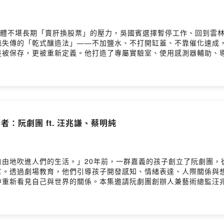
c01zy7n588bq7/commentsPowered by Firstory Hosting
因身體不堪長期「賣肝換股票」的壓力，吳國賓選擇暫停工作、回到雲
臨失傳的「乾式釀造法」——不加鹽水、不打開缸蓋、不靠催化速成
是被保存，更被重新定義。他打造了專屬實驗室、使用感測器輔助、
反而是退一步，只做監測，讓它自己說話。」從控制到放手，從精算
，與主廚、在地食材共同實驗新風味，也開始開放參訪、成為地方創
如何從「精密控制」走向「順勢而為」？- 固體醬油是什麼？讓醬油像
個人的轉職，如何為地方帶來新的經濟活力？來賓介紹：吳國賓｜萬
tps://saucefarm.com/product/product.htmlFacebo
ale=zh_TW🔹 台灣地方創生基金會官網 ▶️ https://twrr.org.tw/zh-TWFa
者：阮劇團 ft. 汪兆謙、蔡明純
me/user/clc79a7y106ic01zy7n588bq7/commentsPowered by
自由地吹進人們的生活。」20年前，一群嘉義的孩子創立了阮劇團，
言。透過劇場教育，他們引導孩子開發感知、情緒表達、人際關係與
重新看見自己與世界的關係。本集邀請阮劇團創辦人兼藝術總監汪兆
「小地方計畫」進入校園，讓藝術教育在偏鄉深耕發芽▪ 將創作者重新
是一段從地方長出的文化實踐，也是一場關於教育、藝術與社會參與
》、《可愛的人們》，誠摯邀請你走進劇場，一起打開感知、重新看
 董事長）特別來賓｜育寧（旭時報 創辦人）官網 ▶️ https://ourt