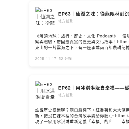
EP63｜仙湖之味：從龍眼林到沉
地方創聲
《解鎖地球：旅行、歷史、文化 Podcast》一
察與體驗，帶回最真實的歷史與文化故事！https://fs
東山的一片雲海之下，有一座承載兩百年農耕記
浸式體驗，重新把土地的風土、風味與風格呈給
讓農場成為文化品牌。⸻本集你會聽見：・晨霧
2025-11-17
·
52 分鐘
與養蜜歷史。・焙灶寮工法細節：築灶、翻果節
啡三者如何互助、為風味與生態帶來加值。・風
九景廊道的博物館式旅宿構想，讓空間說故事。
發芽的故事。來賓介紹吳侃薔｜仙湖農場主理人主持
https://senwho.com.tw/Facebook ▶️ https
https://www.facebook.com/twrrf留言告訴我你對這
地方創聲
Hosting
誰說歷史很無聊？廟口戲棚下，紅番薯和大大條
新，把沒在課本裡的台灣故事講給你聽👉 https://f
現了一家用冰淇淋重新定義「幸福」的店——幸
果、香菜、芭樂等來自鄉鎮的風土滋味，變成一