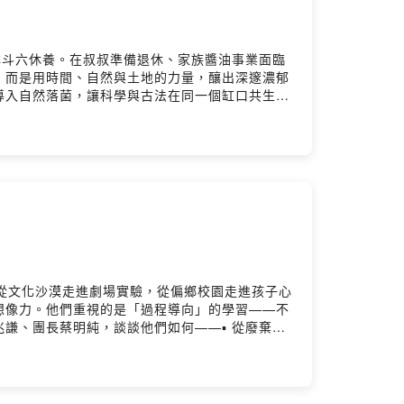
林斗六休養。在叔叔準備退休、家族醬油事業面臨
，而是用時間、自然與土地的力量，釀出深邃濃郁
導入自然落菌，讓科學與古法在同一個缸口共生。
到體感，他的轉變不只是職涯的轉向，更是一種與
生的體驗場域。接下來你將聽到：- 台灣僅存的
豆腐乳一樣呈現的風味新嘗試！- 醬油也能像法國
豐醬油 第三代釀造人主持人｜陳美伶（台灣地方創
ok ▶️
cebook ▶️ https://www.facebook.com/twrrf
 Firstory Hosting
從文化沙漠走進劇場實驗，從偏鄉校園走進孩子心
想像力。他們重視的是「過程導向」的學習——不
謙、團長蔡明純，談談他們如何——▪ 從廢棄軍
定義為「行動員」，走出劇場、走進社會▪ 靠低於
的深刻對話。本集也介紹阮劇團在空總登場的四齣
見地方。來賓介紹：汪兆謙｜阮劇團創辦人兼藝術
heatre.net/Facebook ▶️