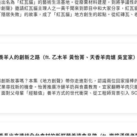
造出名為「紅瓦貓」的藝術生活基地。從廢棄材料建屋，到將爭議性
方創聲》邀請紅瓦貓主理人之一黃千聞來到節目中和大家分享，紅瓦
「隱居失敗」的故事，成了「紅瓦貓」地方創生的起點。從紅磚瓦、
與社區連結的共創基地。他們以「檳榔染」為創新核心，把原本被視
品潛力的布料與服飾。DIY 工作坊、導覽體驗活動等，讓來訪的
極走入社區與校園，成立中埔觀光發展協會、推動在地燈會，並與學
全齡共學的理想，為地方注入持續不斷的創造力。• 檳榔如何變身高質
間發生的動人故事。🔹紅瓦貓官網 ▶️ https://kawaraneko.
 台灣地方創生基金會官網 ▶️ https://twrr.org.tw/zh-TWFacebook ▶️
代養羊人的創新之路（ft. 乙木羊 黃怡菁、天香羊肉爐 吳宜家
ser/clc79a7y106ic01zy7n588bq7/commentsPowered by Firs
創新故事嗎？本集《地方創聲》帶你走進彰化，認識兩位回家接棒的年
家業尋找新的機會。怡菁推廣冷鏈羊奶與食農教育，宜家翻轉羊肉只
面對父母輩「經驗值」養羊方式的世代衝突、從工程師背景引入 SO
回來接，但我們還是選擇了返鄉，因為我們看到希望。」地方創生不
吃的東西」變成地方教育的起點；• 如何讓傳統畜牧與在地農業共生，
何從消費者教育、品牌美學、體驗經濟，重新建立與土地的連結。台
重新思考地方資源的潛力、創造產品與文化的連結，在地創業不再只
」這是一集關於返鄉、創新、困境與轉機的節目，也是一場正在進行的地
 https://www.immugoat.com/immugoat/index.php?action=i
嘉義長出來連結全台食材的新鮮營養速食品牌（ft. 樂檸漢堡老
 https://www.ohmygoat.com.tw/🔹 台灣地方創生基金會官網 ▶️ https: