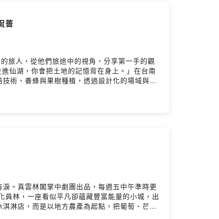
侃薔
、探索的旅人，從他們旅途中的視角，分享第一手的觀
 廣告 ——「走進仙湖，你會把土地的記憶背在身上。」在台南
焙技術、養蜂與果樹種植，透過設計化的場域與沉
連結兩百年的用水脈絡，聽一個回鄉設計實驗如何
墾的「放伴」互助習俗、龍眼林的多重生態功能
程的新食物。・蜜桂妃共生模式：蜜蜂、龍眼、咖
慢速釋放。・設計敘事：無邊際水池、水脈指向與
場從嗅覺出發的風土巡禮，也是一段讓往事在風裡
 創辦人）🔹 仙湖農場官網 ▶️
twrr.org.tw/zh-TWFacebook ▶️
y7n588bq7/commentsPowered by Firstory
有淚。真雲林閣掌中劇團出品，每週五中午準時更
 廣告 ——在彰化員林，一座看似平凡卻蘊藏豐富能量的小城，出
冰淇淋店，而是以地方農產為起點，把葡萄、芒
青農的合作網絡，到用「香菜你個芭樂」打出創意