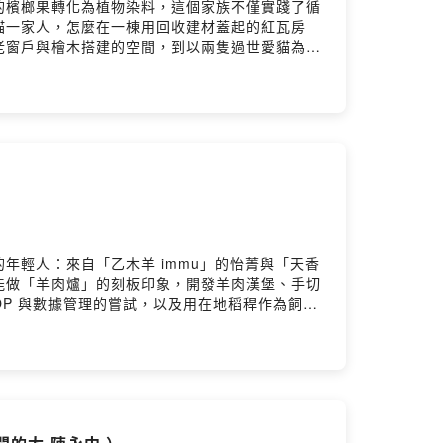
的檳榔果轉化為植物染料，這個家族不僅實踐了循
貓一家人，怎麼在一棟用回收建材蓋起的紅瓦房
老窗戶與檜木搭建的空間，到以兩隻過世愛貓為
為農業廢棄物、甚至帶有負面印象的過熟檳榔果，
朋友在過程中認識在地植物、理解循環經濟的價值。
校合作藝術深根課程，教導孩子用雙手與雙眼重新
感布料？• 地方創生如何從家人之間開始？• 從
tw/Facebook ▶️
 https://www.facebook.com/twrrf留言告訴我
）
tory Hosting
輕人：來自「乙木羊 immu」的怡菁與「天香
能做「羊肉爐」的刻板印象，開發羊肉漢堡、手切
P 與數據管理的嘗試，以及用在地稻稈作為飼料
只是「留下來」，更是一種再定義地方價值的創新
轉化為低碳且有感的永續模式；• 如何在農村找到
灣的羊隻數量正快速下降，養羊產業辛苦、接班人
是務農，更是一場地方價值的再創造。「返鄉不是
方革命。🔹乙木羊FB ▶️
ndex🔹天香羊肉爐FB ▶️
闆的尢 陳永中 ）
//twrr.org.tw/zh-TWFacebook ▶️