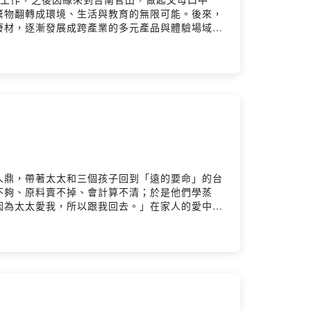
棄物翻轉成環境、生活與教育的無限可能。後來，
廢材，逐漸發展成跨產業的多元產品與體驗場域。
水質、讓瀕危的水雉鳥回歸，更讓官田這個農業小
金」，走出循環經濟的新路？- 一對夫妻如何在研
炭生活館成為地方共好的場域？一段從農業廢棄物
人重新連結的生活方式。來賓介紹李政憲｜官田烏
人）🔹 官田烏金官網 ▶️
le=zh_TW🔹 台灣地方創生基金會官網 ▶️
人鼎，帶著太太和三個孩子回到「遠的要命」的台
不夠、原料賣不掉、會計算不清；於是他們學蒸
因為太太愛我，所以跟我回去。」在家人的愛中一
業內訓合作；同時在里山倡議與ESG的路上，把
係一起生長。這一集，你會聽見：- 一段因愛返
 從精油到服務設計：把想像轉化為氣味，開展無
日常，把困難變成祝福，把家鄉的山風、海鹽與陽
賓｜育寧（旭時報 創辦人）官網 ▶️
ale=zh_TW🔹 台灣地方創生基金會官網 ▶️