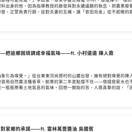
材料出身的他，因為指導教授的啟發與對永續議題的執念，把農業廢
研發，芷萱負責行銷，這對夫妻的互補，讓「官田烏金」從不起眼的
學與環境教育，菱殼炭不僅可以除臭、除溼、固化土壤，還可以改善
憲為什麼放棄大企業高薪，選擇到台南燒炭？- 菱角殼如何「廢材變烏
子如何透過教育，重新認識並驕傲於家鄉產業？- 體驗經濟如何讓菱
「官田烏金」讓我們看見，循環經濟不只是技術，更是一種把土地與
陳美伶（台灣地方創生基金會 董事長）特別來賓｜張育寧（旭時報 創辦
k ▶️ https://www.facebook.com/guantianblackgold/?loca
—把返鄉困境調成幸福氣味——ft. 小村遠遠 陳人鼎
https://www.facebook.com/twrrf留言告訴我你對這一集的想法：
c01zy7n588bq7/commentsPowered by Firstory Hosting
抽象化為嗅覺。」從台東東河尚德村的山腰出發，擁有絕對嗅覺的陳
練習用自然農法種香草。創業的第二年差點撐不住——借錢發薪水也
成一瓶瓶帶著土地氣息的氣味。回想一開始的苦，人鼎真摯的說，「
而是「服務設計」：把想像轉成氣味，做空間調香，與餐飲、酒類、企
員協作、推動「認養香氣森林」與韌性農業，讓生物多樣性與社群關
 創業最艱難時刻：借錢發薪水仍不夠，如何從放棄邊緣找到出路。-
生物多樣性、社區長者與外役監合作。一對返鄉夫妻如何把遠方變成
村遠遠 創辦人主持人｜陳美伶（台灣地方創生基金會 董事長）特別來
ook ▶️ https://www.facebook.com/smallvillage2020/?loc
對家鄉的承諾——ft. 雲林萬豐醬油 吳國賓
https://www.facebook.com/twrrf留言告訴我你對這一集的想法：