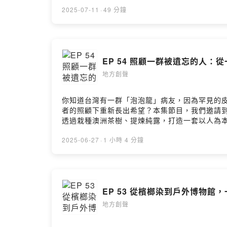
這種材料不只承載永續理念，更實現在地設計、
商業，也讓商業回應地方。從最初「黑黑醜醜」
2025-07-11
·
49 分鐘
發、社區代工與品牌行銷的完整循環經濟鏈條。
去廟裡拜拜？- 他們怎麼動員在地媽媽，讓「抿
金會 董事長）特別來賓｜育寧（旭時報 創辦人）官網 ▶️ htt
https://www.facebook.com/p/%E6%B0%
EP 54 照顧一群被遺忘的人：
locale=zh_TW🔹 台灣地方創生基金會官網 ▶️ https
https://open.firstory.me/user/clc79a7y106i
地方創聲
你知道台灣有一群「泡泡龍」病友，因為罕見的
者的照顧下重新長出希望？本集節目，我們邀請
透過栽種澳洲茶樹、提煉純露，打造一套以人為
受助者，而是用自己的方式重新參與社會；到後
料，讓原本荒廢的土地重新展現生機。「土地工
2025-06-27
·
1 小時 4 分鐘
的「祖嬤特調」等限量在地商品，將土地的成果
場深刻的人與土地的合作練習。馬克與他的團隊
心」、「產品為媒介」的社會創新行動，讓地方創
阿嬤如何參與「一坪地」農作照護，找回自信與生
EP 53 從檳榔染到戶外博物館，
孩子到社區的阿公阿嬤，每個人都在這裡找到自己的價值。🔹土地工工官
台灣地方創生基金會官網 ▶️ https://twrr.org.tw
地方創聲
https://open.firstory.me/user/clc79a7y106i