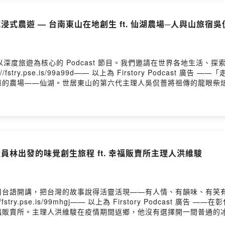
浸式農遊 — 台南東山在地創生 ft. 仙湖農場─人與山旅宿吳
個以深度旅遊為核心的 Podcast 節目。我們邀請在世界各地生活
try.pse.is/99a99d—— 以上為 Firstory Podcast
憶的農場——仙湖。世居東山的第六代主理人吳侃薔將祖傳的龍眼柴
旅人。這一集帶你走進焙灶寮的火與煙、聞蜂蜜的季節、看水池如何
如湖的雲海：東山地理與仙湖命名由來。・龍眼文化深挖：早期開
奏、火候控管。龍眼乾不是去水份的果乾，而是經過一週時間柴培過
味觀察：東山龍眼乾的低溫長焙與煙熏尾韻，以及「台灣味覺美」的
・永續實踐與未來想像：帶著歷史回憶的沉浸式行程。這一集，是一
人｜陳美伶（台灣地方創生基金會 董事長）特別來賓｜張育寧（旭時報
EP62｜用冰淇淋販賣幸福——從員林出發的味覺創生旅程 ft. 幸福販賣所主理人洪維駿
://www.facebook.com/fairylake🔹 台灣地方創生基金會官網 ▶️ https://
一集的想法： https://open.firstory.me/user/clc79a7y106ic01z
用台語開講，把台灣的故事說得活靈活現——有人情、有韻味、有笑
stry.pse.is/99mhgj—— 以上為 Firstory Podcast
福販賣所。主理人洪維駿在疫情期間返鄉，他沒有選擇開一間普通的
場場「台灣味覺小旅行」。從第一支「金蜜芒果」冰淇淋，串起百大