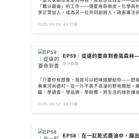
「難以啟齒」的工作——燒菱角殼做炭。化學與
李芷萱加入，成為另一位共同創辦人。政憲專注
從吸濕除臭到寵物用品，從菱炭生活館到學校科
鎮重拾自信與驕傲。這一集，你會聽見：- 李政
2025-09-26
·
45 分鐘
發與行銷之間互補，讓產品走進生活？- 官田孩
出發的故事，走進了家庭、教育、生態與社區；
金 創辦人李芷萱｜官田烏金 共同創辦人主持人｜
https://https://www.gtbg.com.tw/Faceboo
EP59｜從遠的要命到香氣森林—
https://twrr.org.tw/zh-TWFacebook ▶️ 
https://open.firstory.me/user/clc79a7y106i
地方創聲
「只要你有想像，我就可以把味道變給你——把
東東河尚德村。從一片不美不浪漫的野地開始，
餾、學調香、學品牌、學財務，把生活的挫折煉
起成長，後來，他們發現自己做的不只是精油，
「人」放回風景裡——照顧在地長者、與外役監學
2025-09-12
·
49 分鐘
鄉的故事：人鼎與太太回尚德村一開始的幻滅。-
限的產業應用。- 在地連結與共好：里山倡議、
光，調成你能聞見的幸福。來賓介紹：陳人鼎｜小
https://www.farfarawayvillage.com/Faceb
EP58｜在一缸乾式醬油中，釀出
https://twrr.org.tw/zh-TWFacebook ▶️ 