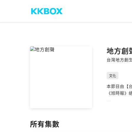
地方創
台灣地方創
文化
本節目由【
《旭時報》
🔹 台灣地
🔔 每個月兩
所有集數
Powered by 