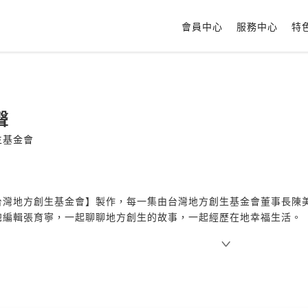
會員中心
服務中心
特
聲
生基金會
台灣地方創生基金會】製作，每一集由台灣地方創生基金會董事長陳
總編輯張育寧，一起聊聊地方創生的故事，一起經歷在地幸福生活。
方創生基金會 ➠
https://twrr.org.tw/zh-TW
集、上架當週五中午 12:00 更新
Firstory Hosting