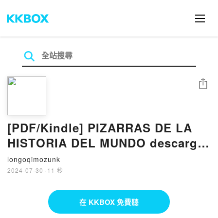
分享
[PDF/Kindle] PIZARRAS DE LA
HISTORIA DEL MUNDO descargar
gratis
longoqimozunk
2024-07-30
·
11 秒
在 KKBOX 免費聽