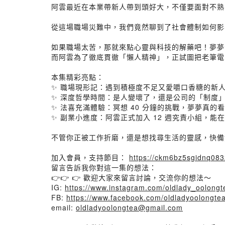
阿雲最近在本業帶新人帶到頭好大，不僅要面對不熟 
從這場職場災難中，我們竟然聊到了社會體制如何影
如果職場太苦，那就來點心靈與科技的解藥吧！夢夢
而阿雲為了徹底貫徹「懶人精神」，正試圖把老筆電
本集精彩亮點：
✨ 職場現形記：遇到積極度不足又愛嚼口香糖的新
✨ 深度哲學時間：是人變壞了，還是公司的「制度
✨ 法喜充滿體驗：冥想 40 分鐘的挑戰，夢夢真的看到光
✨ 副業小進度：阿雲正式加入 12 週究責小組，能
不管你正被工作折磨，還是想找尋生活的靈感，快備
加入會員，支持節目：
https://ckm6bz5sgidnq0832r
留言告訴我你對這一集的想法：
👉👉 👉 歡迎大家來留言討論，交流你的想法～
IG:
https://www.instagram.com/oldlady_oolongt
FB:
https://www.facebook.com/oldladyoolongte
email:
oldladyoolongtea@gmail.com