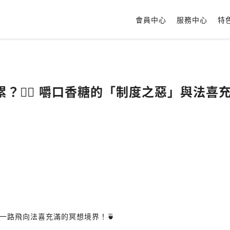
會員中心
服務中心
特
？🧘‍♀️ 嚼口香糖的「制度之惡」與法
一路飛向法喜充滿的冥想境界！🍵