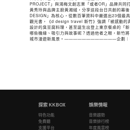
PROJECT」與鴻梅文創志業「或者OR」品牌共同打
黃秀玲與品牌主廚黃湘絨，分享這段台日共創的幕後故
DESIGN」為核心，從數百筆資料中嚴選出23
觀光書，《d design travel 新竹》強
設計的臭豆腐料理，甚至誕生出登上東京餐桌的「新
哪些機緣、吸引力與故事呢？透過他者之眼，新竹將
城市漫遊新風景。————————————企劃︱
探索 KKBOX
娛樂情報
特色功能
音樂趨勢
免費聽
音樂排行榜
支援平台
年度風雲榜