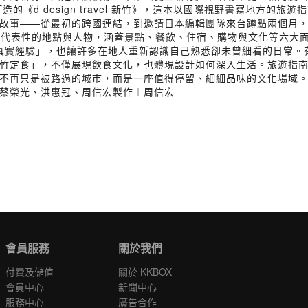
造的《d design travel 新竹》，這本以國際視野書寫地方
事——從最初的跨國連結，到邀請日本編輯團隊來台蹲點兩個月，透過
個最具代表性的地點與人物，涵蓋景點、餐飲、住宿、購物與文化等六
調「被感動的真實經驗」，也讓許多在地人重新認識自己熟悉卻未曾細看的
竹定食」，不僅展現飲食文化，也體現設計如何深入生活。旅遊指
不再只是被路過的城市，而是一座值得停留、細細品味的文化場域
蔡榮光、洪惠冠、周信宏製作︱周信宏
會員服務
關於我們
付費及儲值
關於 KKBOX
會員中心
新聞中心
服務中心
廣告合作