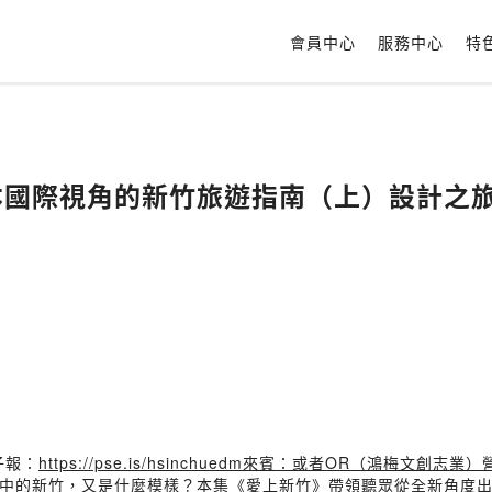
會員中心
服務中心
特
第一本國際視角的新竹旅遊指南（上）設計之
子報：
https://pse.is/hsinchuedm來賓：或者OR（鴻梅文創志業
的新竹，又是什麼模樣？本集《愛上新竹》帶領聽眾從全新角度出發，