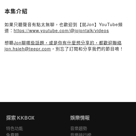
本集介紹
如果只聽聲音有點太無聊，也歡迎到【就Jon】YouTube頻
道：
https://www.youtube.com/@jojontalk/videos
想聽
Jon聊哪些話題，或是你有什麼想分享的，都歡迎聯絡
jon.hsieh@teepr.com
，別忘了訂閱和分享我們的節目唷！
探索 KKBOX
娛樂情報
特色功能
音樂趨勢
免費聽
音樂排行榜