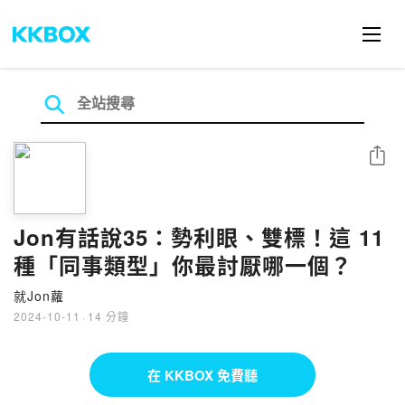
分享
Jon有話說35：勢利眼、雙標！這 11
種「同事類型」你最討厭哪一個？
就Jon蘿
2024-10-11
·
14 分鐘
在 KKBOX 免費聽