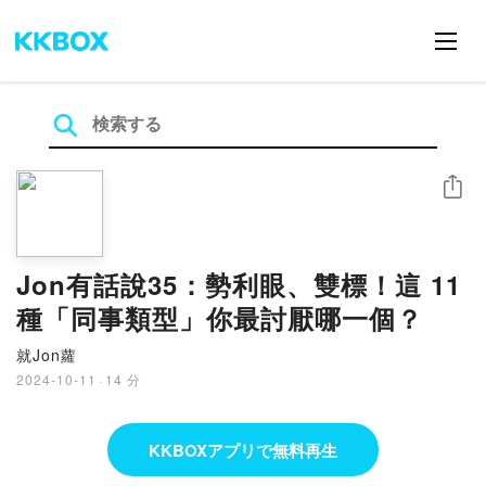
シェア
Jon有話說35：勢利眼、雙標！這 11
種「同事類型」你最討厭哪一個？
就Jon蘿
2024-10-11
·
14 分
KKBOXアプリで無料再生