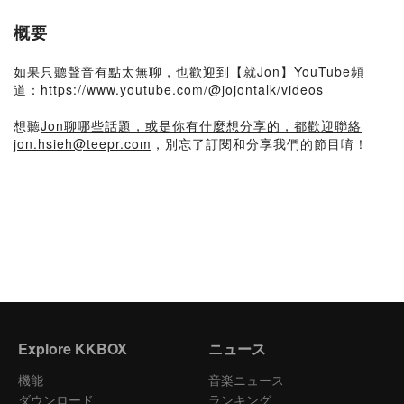
概要
如果只聽聲音有點太無聊，也歡迎到【就Jon】YouTube頻
道：
https://www.youtube.com/@jojontalk/videos
想聽
Jon聊哪些話題，或是你有什麼想分享的，都歡迎聯絡
jon.hsieh@teepr.com
，別忘了訂閱和分享我們的節目唷！
Explore KKBOX
ニュース
機能
音楽ニュース
ダウンロード
ランキング