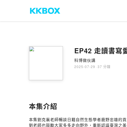
EP42 走讀書
科博做伙講
2025-07-29
·
37 分鐘
本集介紹
本集劉克襄老師暢談日籍自然生態學者鹿野忠雄的貢
劉老師也鼓勵大家多多走向野外，重新認識臺灣之美