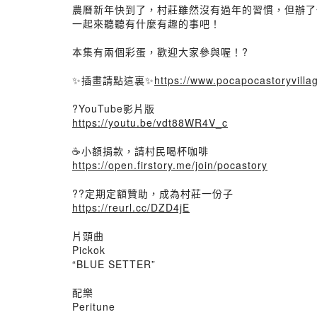
農曆新年快到了，村莊雖然沒有過年的習慣，但辦了
一起來聽聽有什麼有趣的事吧！
本集有兩個彩蛋，歡迎大家參與喔！?
✨插畫請點這裏✨
https://www.pocapocastoryvilla
?YouTube影片版
https://youtu.be/vdt88WR4V_c
☕️小額捐款，請村民喝杯咖啡
https://open.firstory.me/join/pocastory
?‍?定期定額贊助，成為村莊一份子
https://reurl.cc/DZD4jE
片頭曲
Pickok
“BLUE SETTER”
配樂
Peritune