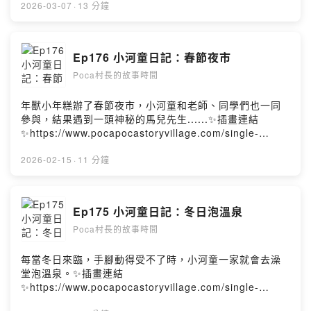
https://www.instagram.com/pocapoca_story_village/
https://youtu.be/iBGMoUm-HMQ🌍 世界母語日特展—小
2026-03-07
·
13 分鐘
☕️喜歡這集故事，歡迎請我們喝杯咖啡喔！
河童的手語課日期｜2026.2.7（六）～ 3.29（日）時間｜
https://open.firstory.me/join/pocastory片頭曲
9:00－21:00（週一與國定假日休館）地點｜國立臺灣圖書
Pickok“BLUE SETTER”Powered by Firstory Hosting
館 臺灣藝術走廊📣小河童造型抱枕購買連結
Ep176 小河童日記：春節夜市
https://famistore.famiport.com.tw/famistore/users/21
Poca村長的故事時間
93711/merchandises/657db74394c84f342bb0c780☕️
喜歡這集故事，歡迎請我們喝杯咖啡喔！
https://open.firstory.me/join/pocastory村莊FB
年獸小年糕辦了春節夜市，小河童和老師、同學們也一同
https://www.facebook.com/pocapocastoryvillage村莊
參與，結果遇到一頭神秘的馬兒先生......✨插畫連結
IG
✨https://www.pocapocastoryvillage.com/single-
https://www.instagram.com/pocapoca_story_village/
post/lunarnewyear176📺YouTube影片版
☕️喜歡這集故事，歡迎請我們喝杯咖啡喔！
https://youtu.be/9vY0KNW0Ves🌍 世界母語日特展—小
2026-02-15
·
11 分鐘
https://open.firstory.me/join/pocastory片頭曲
河童的手語課日期｜2026.2.7（六）～ 3.29（日）時間｜
Pickok“BLUE SETTER”Powered by Firstory Hosting
9:00－21:00（週一與國定假日休館）地點｜國立臺灣圖書
館 臺灣藝術走廊📣小河童造型抱枕購買連結
Ep175 小河童日記：冬日泡溫泉
https://famistore.famiport.com.tw/famistore/users/21
Poca村長的故事時間
93711/merchandises/657db74394c84f342bb0c780☕️
喜歡這集故事，歡迎請我們喝杯咖啡喔！
https://open.firstory.me/join/pocastory村莊FB
每當冬日來臨，手腳動得受不了時，小河童一家就會去澡
https://www.facebook.com/pocapocastoryvillage村莊
堂泡溫泉。✨插畫連結
IG
✨https://www.pocapocastoryvillage.com/single-
https://www.instagram.com/pocapoca_story_village/
post/hotspring175📺YouTube影片版🌍 世界母語日特展