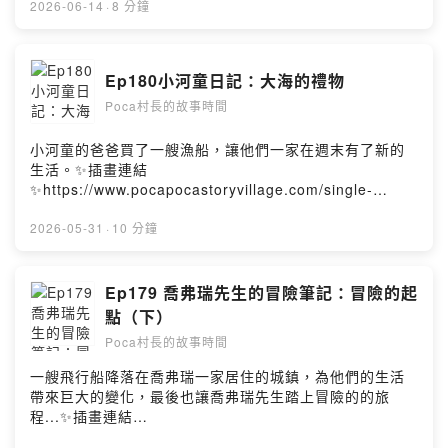
https://youtu.be/gODj7kcLNfA《閱無界 × 聲有愛：無障
2026-06-14
·
8 分鐘
礙閱讀暨朗讀者課程成果展》（小河童的手語課）🗓日期｜
2026.5.5～7.31🕐時間｜總圖書館開館時間📍地點｜國立
成功大學圖書館一樓理泊區（展牆區）☕️喜歡這集故事，歡
Ep180小河童日記：大海的禮物
迎請我們喝杯咖啡喔！
Poca村長的故事時間
https://open.firstory.me/join/pocastory村莊FB
https://www.facebook.com/pocapocastoryvillage村莊
IG
小河童的爸爸買了一艘漁船，讓他們一家在週末有了新的
https://www.instagram.com/pocapoca_story_village/
生活。✨插畫連結
☕️喜歡這集故事，歡迎請我們喝杯咖啡喔！
✨https://www.pocapocastoryvillage.com/single-
https://open.firstory.me/join/pocastory片頭曲
post/sea180📺YouTube影片版《閱無界 × 聲有愛：無障
Pickok“BLUE SETTER”Powered by Firstory Hosting
礙閱讀暨朗讀者課程成果展》（小河童的手語課）🗓日期｜
2026-05-31
·
10 分鐘
2026.5.5～7.31🕐時間｜總圖書館開館時間📍地點｜國立
成功大學圖書館一樓理泊區（展牆區）☕️喜歡這集故事，歡
迎請我們喝杯咖啡喔！
Ep179 喬弗瑞先生的冒險筆記：冒險的起
https://open.firstory.me/join/pocastory村莊FB
點（下）
https://www.facebook.com/pocapocastoryvillage村莊
Poca村長的故事時間
IG
https://www.instagram.com/pocapoca_story_village/
一艘飛行船降落在喬弗瑞一家居住的城鎮，為他們的生活
☕️喜歡這集故事，歡迎請我們喝杯咖啡喔！
帶來巨大的變化，最後也讓喬弗瑞先生踏上冒險的的旅
https://open.firstory.me/join/pocastory片頭曲
程...✨插畫連結
Pickok“BLUE SETTER”Powered by Firstory Hosting
✨https://www.pocapocastoryvillage.com/single-