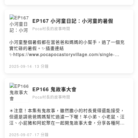
FBhttps://www.facebook.com/pocapocastoryvillage村
莊
IGhttps://www.instagram.com/pocapoca_story_village
EP167 小河童日記：小河童的暑假
/📣小河童造型抱枕購買連結
Poca村長的故事時間
https://famistore.famiport.com.tw/famistore/users/21
93711/merchandises/657db74394c84f342bb0c780☕️
喜歡這集故事，歡迎請我們喝杯咖啡喔！
小河童整個暑假都在當爸爸和媽媽的小幫手，過了一個充
https://open.firstory.me/join/pocastory片頭曲
實忙碌的暑假。✨插畫連結
Pickok“BLUE SETTER”Powered by Firstory Hosting
✨https://www.pocapocastoryvillage.com/single-
post/kappa167📺YouTube影片版
https://youtu.be/rHRJbHkgzyE村莊
2025-09-14
·
13 分鐘
FBhttps://www.facebook.com/pocapocastoryvillage村
莊
IGhttps://www.instagram.com/pocapoca_story_village
EP166 鬼故事大會
/📣小河童造型抱枕購買連結
Poca村長的故事時間
https://famistore.famiport.com.tw/famistore/users/21
93711/merchandises/657db74394c84f342bb0c780☕️
喜歡這集故事，歡迎請我們喝杯咖啡喔！
＊注意！本集有鬼故事，雖然膽小的村長覺得還能接受，
https://open.firstory.me/join/pocastory片頭曲
但還是請爸爸媽媽幫忙過濾一下喔！羊小弟、小老鼠、汪
Pickok“BLUE SETTER”Powered by Firstory Hosting
汪、小屁豬和阿蛇聚在一起開鬼故事大會，分享各種阿飄
的故事.....《動物村莊的節慶派對》—〈尋找月餅的小偷〉
小光點出版社 文 Poca 圖 Tai Pera📺YouTube影片版
2025-09-07
·
17 分鐘