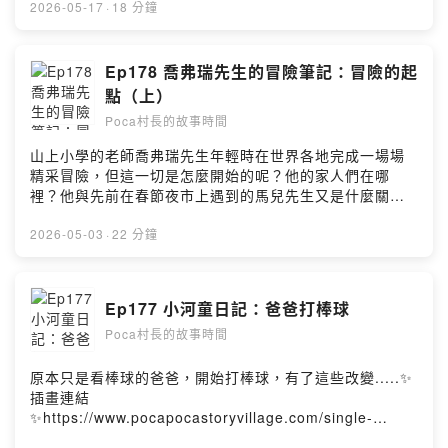
post/unicorn179✨特別感謝：維多叔叔
2026-05-17
·
18 分鐘
https://www.pocapocastoryvillage.com/single-
post/unicorn178📺YouTube影片版《閱無界 × 聲有愛：
無障礙閱讀暨朗讀者課程成果展》（小河童的手語課）🗓日
Ep178 喬弗瑞先生的冒險筆記：冒險的起
期｜2026.5.5～7.31🕐時間｜總圖書館開館時間📍地點｜
點（上）
國立成功大學圖書館一樓理泊區（展牆區）📣小河童造型
Poca村長的故事時間
抱枕購買連結
https://famistore.famiport.com.tw/famistore/users/21
山上小學的老師喬弗瑞先生年輕時在世界各地完成一場場
93711/merchandises/657db74394c84f342bb0c780☕️
精采冒險，但這一切是怎麼開始的呢？他的家人們在哪
喜歡這集故事，歡迎請我們喝杯咖啡喔！
裡？他與先前在春節夜市上遇到的馬兒先生又是什麼關係
https://open.firstory.me/join/pocastory村莊FB
呢？這集將為大家帶來解答。✨插畫連結
https://www.facebook.com/pocapocastoryvillage村莊
✨https://www.pocapocastoryvillage.com/single-
2026-05-03
·
22 分鐘
IG
post/unicorn178✨特別感謝：維多叔叔
https://www.instagram.com/pocapoca_story_village/
https://www.pocapocastoryvillage.com/single-
☕️喜歡這集故事，歡迎請我們喝杯咖啡喔！
post/unicorn178📺YouTube影片版📣小河童造型抱枕購
Ep177 小河童日記：爸爸打棒球
https://open.firstory.me/join/pocastory片頭曲
買連結
Pickok“BLUE SETTER”Powered by Firstory Hosting
Poca村長的故事時間
https://famistore.famiport.com.tw/famistore/users/21
93711/merchandises/657db74394c84f342bb0c780☕️
喜歡這集故事，歡迎請我們喝杯咖啡喔！
原本只是看棒球的爸爸，開始打棒球，有了這些改變.....✨
https://open.firstory.me/join/pocastory村莊FB
插畫連結
https://www.facebook.com/pocapocastoryvillage村莊
✨https://www.pocapocastoryvillage.com/single-
IG
post/baseballdad177📺YouTube影片版