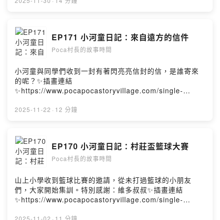
93711/merchandises/6918a9fdc8c41f16e7ec43922.
2025-11-30
·
14 分鐘
郵寄（4 本以上免運）
https://forms.gle/cCSUdUoQVLXQnrRs6📬這是一個念
聽眾／觀眾來信的單元，快來聽聽妳的來信有沒有成功寄
EP171 小河童日記：來自遠方的信件
到Pocapoca故事村喔！✉️本集來信的有4:56 治呈5:18 香
Poca村長的故事時間
蕉星人6:04？6:50 李佳蔓7:11 佑天＆佐樂7:29 語珊＆語
恩8:48 Jna9:37 高雄的敬勳10:24 Jna11:07 台北的小姆
📣小河童造型抱枕購買連結
小河童與同學們收到一封有著閃亮亮信封的信，是誰寄來
https://famistore.famiport.com.tw/famistore/users/21
的呢？✨插畫連結
93711/merchandises/657db74394c84f342bb0c780
✨https://www.pocapocastoryvillage.com/single-
👨‍🌾定期定額贊助，成為村莊一份子
post/mail171📺YouTube影片版
https://www.mixerbox.com/podcast/1235568/member
https://youtu.be/TAwW2xnrvzw📅 2026 Poca村長的故
2025-11-22
·
12 分鐘
ship?episodeId=-1&play=True☕️小額捐款，請村民喝杯
事時間插畫桌曆 開始預購！【售價】340 元／本【購買方
咖啡https://open.firstory.me/join/pocastory村莊
式與運費】1.好賣＋（全家店到店）：運費 39 元
FB https://www.facebook.com/pocapocastoryvillage村
https://famistore.famiport.com.tw/famistore/users/21
EP170 小河童日記：村莊盃籃球大賽
莊
93711/merchandises/6918a9fdc8c41f16e7ec43922.
IGhttps://www.instagram.com/pocapoca_story_village
Poca村長的故事時間
郵寄（4 本以上免運）
/✨Podcast頻道，歡迎追蹤
https://forms.gle/cCSUdUoQVLXQnrRs6童畫星球 毛毛
✨https://open.firstory.me/user/pocastory/platforms＿
蟲ＸPocapoca故事村 插畫聯展展覽時間｜11.12-12.07
山上小學收到籃球比賽的邀請，從未打過籃球的小朋友
＿＿＿＿＿＿＿＿＿＿＿＿＿＿＿＿＿＿＿＿＿本節目是
10:00-17:00（週二公休）展覽地點｜澳門國父紀念館村莊
們，大家開始集訓。特別感謝：維多叔叔✨插畫連結
由Pocapoca故事村獨立製作的有聲兒童故事，適合兒童或
FBhttps://www.facebook.com/pocapocastoryvillage村
✨https://www.pocapocastoryvillage.com/single-
是親子一同收看，也適合在睡前作為床邊故事。Powered
莊
post/basketball170📺YouTube影片版
by Firstory Hosting
IGhttps://www.instagram.com/pocapoca_story_village
https://youtu.be/vU8itNgVb2Y村莊
2025-11-02
·
11 分鐘