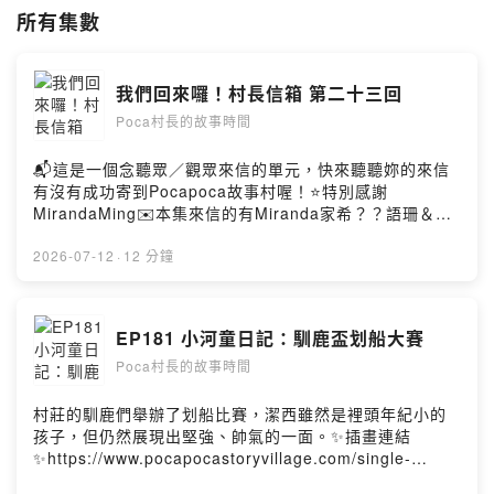
所有集數
✏️故事插畫同步於YouTube、網站，歡迎追蹤。
YouTube
https://www.youtube.com/c/Pocapoca故事村
網站
https://www.pocapocastoryvillage.com/
我們回來囉！村長信箱 第二十三回
IG
https://www.instagram.com/pocapoca_story_village/
FB
https://www.facebook.com/pocapocastoryvillage/
Poca村長的故事時間
Powered by Firstory Hosting
📬這是一個念聽眾／觀眾來信的單元，快來聽聽妳的來信
有沒有成功寄到Pocapoca故事村喔！⭐️特別感謝
MirandaMing✉️本集來信的有Miranda家希？？語珊＆語
恩李佳蔓Roblox?小姆Chris曼曼Rola📺YouTube影片版
https://youtu.be/lRB1OaA-NpA?
2026-07-12
·
12 分鐘
si=A09rsfEhb7N_sXaV《閱無界 × 聲有愛：無障礙閱讀
暨朗讀者課程成果展》（小河童的手語課）🗓日期｜
2026.5.5～7.31🕐時間｜總圖書館開館時間📍地點｜國立
EP181 小河童日記：馴鹿盃划船大賽
成功大學圖書館一樓理泊區（展牆區）☕️喜歡這集故事，歡
Poca村長的故事時間
迎請我們喝杯咖啡喔！
https://open.firstory.me/join/pocastory村莊FB
https://www.facebook.com/pocapocastoryvillage村莊
村莊的馴鹿們舉辦了划船比賽，潔西雖然是裡頭年紀小的
IG
孩子，但仍然展現出堅強、帥氣的一面。✨插畫連結
https://www.instagram.com/pocapoca_story_village/P
✨https://www.pocapocastoryvillage.com/single-
owered by Firstory Hosting
post/dragonboat181📺YouTube影片版