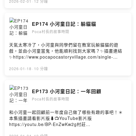
☕️喜歡這集故事，歡迎請我們喝杯咖啡喔！
—小河童的手語課日期｜2026.2.7（六）～ 3.29（日）時
2026-02-01
·
12 分鐘
https://open.firstory.me/join/pocastory片頭曲
間｜ 9:00－21:00（週一與國定假日休館）地點｜國立臺
Pickok“BLUE SETTER”鞭炮音效kevp888Powered by
灣圖書館 臺灣藝術走廊📣小河童造型抱枕購買連結
Firstory Hosting
https://famistore.famiport.com.tw/famistore/users/21
EP174 小河童日記：躲貓貓
93711/merchandises/657db74394c84f342bb0c780☕️
Poca村長的故事時間
喜歡這集故事，歡迎請我們喝杯咖啡喔！
https://open.firstory.me/join/pocastory村莊FB
https://www.facebook.com/pocapocastoryvillage村莊
天氣太寒冷了，小河童與同學們留在教室玩躲貓貓的遊
IG
戲，並由小河童當鬼，他能順利找到大家嗎？✨插畫連結
https://www.instagram.com/pocapoca_story_village/
✨https://www.pocapocastoryvillage.com/single-
☕️喜歡這集故事，歡迎請我們喝杯咖啡喔！
post/hide174📺YouTube影片版村莊
https://open.firstory.me/join/pocastory片頭曲
FBhttps://www.facebook.com/pocapocastoryvillage村
2026-01-18
·
10 分鐘
Pickok“BLUE SETTER”Powered by Firstory Hosting
莊
IGhttps://www.instagram.com/pocapoca_story_village
/📣小河童造型抱枕購買連結
EP173 小河童日記：一年回顧
https://famistore.famiport.com.tw/famistore/users/21
Poca村長的故事時間
93711/merchandises/657db74394c84f342bb0c780☕️
喜歡這集故事，歡迎請我們喝杯咖啡喔！
https://open.firstory.me/join/pocastory片頭曲
和小河童一起回顧前一年度自己做了哪些有趣的事吧！＊
Pickok“BLUE SETTER”Powered by Firstory Hosting
本集插畫請看影片版⬇️📺YouTube影片版
https://youtu.be/BP-EnZwKw2g村莊
FBhttps://www.facebook.com/pocapocastoryvillage村
2026-01-04
·
10 分鐘