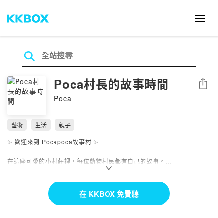
Poca村長的故事時間
分享
Poca
藝術
生活
親子
✨ 歡迎來到 Pocapoca故事村 ✨
在這座可愛的小村莊裡，每位動物村民都有自己的故事。
村長同時也是繪本作家Poca，透過聲音與插畫，帶你走進Pocapoca
村，和大家度過溫暖的日子。
在 KKBOX 免費聽
我們的故事，適合親子共聽，也適合你夜晚獨自靜靜聆聽。