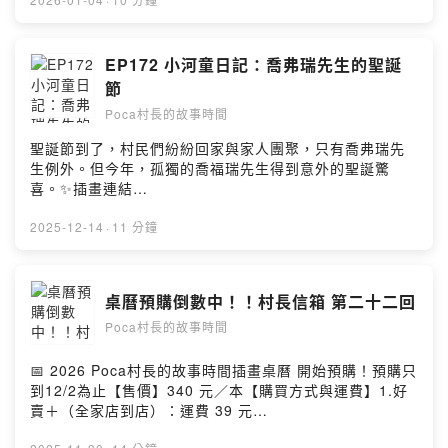
莊
IGhttps://www.instagram.com/pocapoca_story_village
/📣小河童造型抱枕購買連結
https://famistore.famiport.com.tw/famistore/users/21
EP172 小河童日記：喬弗瑞先生的聖誕
93711/merchandises/657db74394c84f342bb0c780☕️
節
喜歡這集故事，歡迎請我們喝杯咖啡喔！
Poca村長的故事時間
https://open.firstory.me/join/pocastory片頭曲
Pickok“BLUE SETTER”Powered by Firstory Hosting
聖誕節到了，村民們紛紛回家與家人團聚，只有喬弗瑞先
生例外。但今年，孤獨的喬福瑞先生得到意外的聖誕驚
喜。✨插畫連結
✨https://www.pocapocastoryvillage.com/single-
post/christmas172📺YouTube影片版
2025-12-14
·
11 分鐘
https://youtu.be/BP-EnZwKw2g村莊
FBhttps://www.facebook.com/pocapocastoryvillage村
莊
桌曆預購倒數中！！村長信箱 第二十二回
IGhttps://www.instagram.com/pocapoca_story_village
Poca村長的故事時間
/📣小河童造型抱枕購買連結
https://famistore.famiport.com.tw/famistore/users/21
93711/merchandises/657db74394c84f342bb0c780☕️
📅 2026 Poca村長的故事時間插畫桌曆 開始預購！預購只
喜歡這集故事，歡迎請我們喝杯咖啡喔！
到12/2為止【售價】340 元／本【購買方式與運費】1.好
https://open.firstory.me/join/pocastory片頭曲
賣＋（全家店到店）：運費 39 元
Pickok“BLUE SETTER”Powered by Firstory Hosting
https://famistore.famiport.com.tw/famistore/users/21