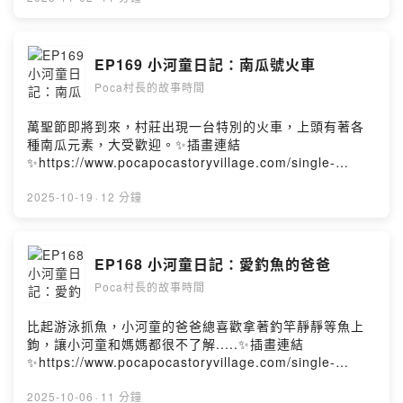
/📣小河童造型抱枕購買連結
FBhttps://www.facebook.com/pocapocastoryvillage村
https://famistore.famiport.com.tw/famistore/users/21
莊
93711/merchandises/657db74394c84f342bb0c780☕️
IGhttps://www.instagram.com/pocapoca_story_village
EP169 小河童日記：南瓜號火車
喜歡這集故事，歡迎請我們喝杯咖啡喔！
/📣小河童造型抱枕購買連結
https://open.firstory.me/join/pocastory片頭曲
Poca村長的故事時間
https://famistore.famiport.com.tw/famistore/users/21
Pickok“BLUE SETTER”Powered by Firstory Hosting
93711/merchandises/657db74394c84f342bb0c780☕️
喜歡這集故事，歡迎請我們喝杯咖啡喔！
萬聖節即將到來，村莊出現一台特別的火車，上頭有著各
https://open.firstory.me/join/pocastory小手愛樂：小河
種南瓜元素，大受歡迎。✨插畫連結
童手語繪本音樂會時間｜11/7（五）19:30（19:00 開放
✨https://www.pocapocastoryvillage.com/single-
入場）地點｜國立臺灣圖書館 視障資料中心 B1 研習教室
post/pumpkin169📺YouTube影片版
（限60人）音樂演出｜樂興之時管絃樂團片頭曲
https://youtu.be/wCguRjJMDoQ村莊
2025-10-19
·
12 分鐘
Pickok“BLUE SETTER”Powered by Firstory Hosting
FBhttps://www.facebook.com/pocapocastoryvillage村
莊
IGhttps://www.instagram.com/pocapoca_story_village
EP168 小河童日記：愛釣魚的爸爸
/📣小河童造型抱枕購買連結
Poca村長的故事時間
https://famistore.famiport.com.tw/famistore/users/21
93711/merchandises/657db74394c84f342bb0c780☕️
喜歡這集故事，歡迎請我們喝杯咖啡喔！
比起游泳抓魚，小河童的爸爸總喜歡拿著釣竿靜靜等魚上
https://open.firstory.me/join/pocastory片頭曲
鉤，讓小河童和媽媽都很不了解.....✨插畫連結
Pickok“BLUE SETTER”Powered by Firstory Hosting
✨https://www.pocapocastoryvillage.com/single-
post/fishing168📺YouTube影片版
https://youtu.be/wCguRjJMDoQ村莊
2025-10-06
·
11 分鐘