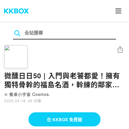
分享
微醺日日50 | 入門與老饕都愛！擁有
獨特骨幹的福島名酒，幹練的鄰家女
孩 ─ 寫樂 純米酒
餐桌小宇宙 Cosmos.
🄴
2025-03-18
·
30 分鐘
在 KKBOX 免費聽