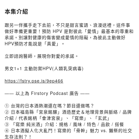
本集介紹
跟另一伴攜手走下去前，不只是甜言蜜語、浪漫送禮，這件事
做好準備更重要！預防 HPV 是對彼此「愛情」最基本的尊重和
承諾。別讓對健康的傷害變成愛情的阻礙，為彼此主動做好
HPV預防才能說是「真愛」。
立即諮詢醫師，展現你對愛的承諾。
男女1+1 主動防禦HPV(人類乳突病毒)
https://fstry.pse.is/9ep466
—— 以上為 Firstory Podcast 廣告 ——
① 台灣的日本酒熱潮還在嗎？節目還做嗎？
② 日本福島縣「宮泉銘醸」酒造歷史＆地理背景與脈絡 / 品牌
介紹 / 代表銘柄「會津宮泉」、「寫樂」、「玄武」
③ 「寫樂 純米酒」介紹：規格 / 風味 / 特色 / 品飲 / 搭餐
➃ 日本酒擬人化大亂鬥！寫樂的「骨幹」魅力 vs. 獺祭的社交
生存法則？！