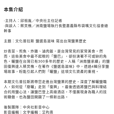
本集介紹
‧主持人：邱祖胤／中央社主任記者
‧與談人：蔡炅樵／洲南鹽場執行長暨嘉義縣布袋嘴文化協會總
幹事
主題：文化普拉斯 鹽選島滋味 寫出台灣鹽業歷史
炒青菜、煎魚、炸雞、滷肉飯，是台灣常見的家常美食。然
而，這些美食中最不起眼的「鹽巴」，卻扮演著不可或缺的角
色。曬鹽在台灣已有300多年的歷史，人稱「洲南鹽承續」的鹽
田復興達人蔡炅樵，在著作《鹽選島滋味》中，透過4輯分享鹽
場故事，盼能引起人們對「曬鹽」這項文化資產的重視。
本期文化普拉斯將帶您走進台灣鹽業的歷史，深度了解曬鹽職
人，如何從「廢曬」走到「復興」。最後透過將鹽巴與料理結
合的用鹽心法，讓鹽巴登上高級酒店，不僅展現身為職人的技
術驕傲，也為鹽田開闢了一條新出路。
後製團隊：中央社影音中心
影音編輯｜文字編輯：艾昀熹