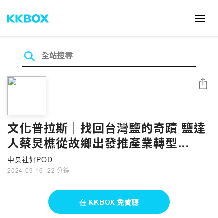
分享
文化普拉斯｜找回台灣鹽的奇蹟 鹽達
人蔡炅樵從故鄉出發推產業轉型
Feat.蔡炅樵
中央社好POD
2024-09-16
·
22 分鐘
在 KKBOX 免費聽