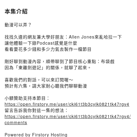
本集介紹
動漫可以弄？
找找久違的網友兼大學好朋友：Allen Jones來亂哈拉一下
讓他體驗一下錄Podcast感覺是什麼
看看要花多少錢和多少力氣去製作一檔節目
剛好聊到動漫內容，順帶聊到了節目核心重點：布袋戲
因為「東離劍遊記」的關係，就聊了起來。
喜歡我們的對話，可以來訂閱喔～
預計有六集，請大家耐心聽我們聊聊動漫
小額贊助支持本節目：
https://open.firstory.me/user/cki61t3b3cyik0821tk47rgv4
留言告訴我你對這一集的想法：
https://open.firstory.me/user/cki61t3b3cyik0821tk47rgv4/
comments
Powered by Firstory Hosting