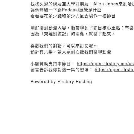
找找久違的網友兼大學好朋友：Allen Jones來亂
讓他體驗一下錄Podcast感覺是什麼
看看要花多少錢和多少力氣去製作一檔節目
剛好聊到動漫內容，順帶聊到了節目核心重點：布袋
因為「東離劍遊記」的關係，就聊了起來。
喜歡我們的對話，可以來訂閱喔～
預計有六集，請大家耐心聽我們聊聊動漫
小額贊助支持本節目：
https://open.firstory.me/
留言告訴我你對這一集的想法：
https://open.firs
Powered by Firstory Hosting