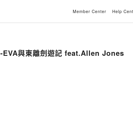
Member Center
Help Cen
VA與東離劍遊記 feat.Allen Jones