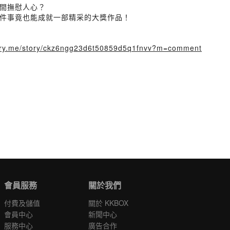
間撫慰人心？
件事竟也能成就一部精采的大獎作品！
story.me/story/ckz6ngg23d6t50859d5q1fnvv?m=comment
會員服務
關於我們
付費及儲值
關於 KKBOX
會員中心
新聞中心
服務中心
廣告合作