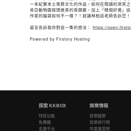
一本紀實本土喪葬文化的作品，如何在閱讀的哭笑之
肯亞動物園探頭進來的長頸鹿，加上「睡個好覺」這
作家的腦袋如何不一樣？！就讓林柏廷老師告訴您！
留言告訴我你對這一集的想法：
https://open.fir
Powered by Firstory Hosting
探索 KKBOX
娛樂情報
特色功能
音樂趨勢
免費聽
音樂排行榜
支援平台
年度風雲榜