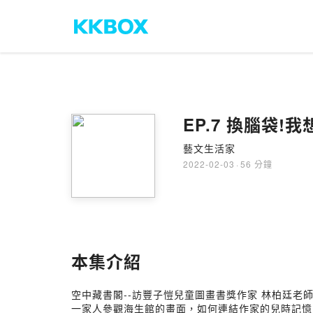
EP.7 換腦袋!
藝文生活家
2022-02-03
·
56 分鐘
本集介紹
空中藏書閣--訪豐子愷兒童圖畫書獎作家 林柏廷老
一家人參觀海生館的畫面，如何連結作家的兒時記憶