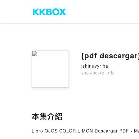
{pdf descarg
ishinuvyriha
2025-06-12
·
8 秒
本集介紹
Libro OJOS COLOR LIMÓN Descargar PDF - 