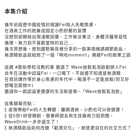
本集介紹
幾年前經歷中國疫情封城讓Fei陷入失眠焦慮，
在酒商工作的她養成固定小酌舒壓的習慣
沒想到卻開始出現淺眠因擾、工作無法專注、身體浮腫等惡性
循環、無力到不喜歡當時的自己….
幾次冥想後，想到趨勢報告裡分享的一歐美情緒調調節飲品，
無酒精飲品就給她了一個「啊哈moment!」開啟Fei的創業之路
這週 #那些學校沒教的事 邀請了 Wave放鬆氣泡飲創辦人Fei
去年在活動中認識Fei，一口喝下、不說還不知道是無酒精
在資訊爆炸等於身心焦慮的年代中，喝酒不一定能放鬆(但又好
想喝怎麼辦🍺)
邀請你一起認識更健康的生活新提案─「Wave放鬆氣泡飲」
這集精華亮點：
🍾 疫情帶給Fei的人生轉變：離開酒商，小酌也可以很健康！
🍾 從0到1研發開創，營養師朋友與生技廠商力挺把關，
WaveDrink一步步誕生了！
🍾 無酒精飲品如何改變「勸酒文化」，創造更自在的社交方式？