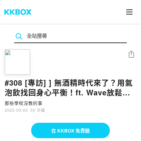
分享
#308 [專訪] ] 無酒精時代來了？用氣
泡飲找回身心平衡！ft. Wave放鬆氣
泡飲創辦人Fei
那些學校沒教的事
2025-03-03
·
50 分鐘
在 KKBOX 免費聽