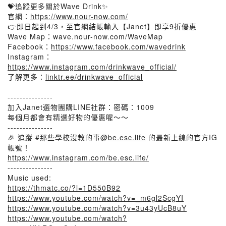
💝追蹤更多關於Wave Drink✨
官網：
https://www.nour-now.com/
👉即日起到4/3，至官網結帳輸入【Janet】即享9折優惠
Wave Map：wave.nour-now.com/WaveMap
Facebook：
https://www.facebook.com/wavedrink
Instagram：
https://www.instagram.com/drinkwave_official/
了解更多：
linktr.ee/drinkwave_official
---------------
加入Janet選物團購LINE社群：密碼：1009
每個月都會有精選好物的優惠喔～～
---------------
🎉 追蹤 #那些學校沒教的事@
be.esc.life
的最新上線的官方IG
帳號！
https://www.instagram.com/be.esc.life/
---------------
Music used:
https://thmatc.co/?l=1D550B92
https://www.youtube.com/watch?v=_m6gl2ScgYI
https://www.youtube.com/watch?v=3u43yUcB8uY
https://www.youtube.com/watch?