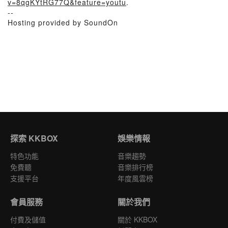
v=8qgKYtRG77Q&feature=youtu
.
--
Hosting provided by SoundOn
探索 KKBOX
娛樂情報
特色功能
音樂趨勢
免費聽
音樂排行榜
支援平台
年度風雲榜
會員服務
關於我們
付費及儲值
關於 KKBOX