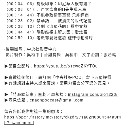
（00：04：06）刻板印象：印尼華人很有錢？
（00：08：01）非百大富豪的H先生私人島
（00：14：44）不能參政從事軍警 只能經商
（00：23：02）禁華語——被消失的世代記憶
（00：28：12）台劇《流星花園》掀中文熱
（00：44：41）隱形歧視未解之因：愛炫富
（00：52：10）老派都愛聽這歌 旋律你也會哼
‧後製團隊：中央社影音中心
‧影片製作：吳桓中 | 音訊剪輯：吳桓中 | 文字企劃：張若瑤
▶節目全影片：
https://youtu.be/51cwoZKYTO0
▶喜歡這個節目，請訂閱「中央社好POD」留下五星評價。
▶有話想對主持人或來賓說，請用力留言分享您的意見。
▶「特派談新事」圈粉／周永捷：
instagram.com/plo1223/
▶意見信箱：
cnaonpodcast@gmail.com
留言告訴我你對這一集的想法：
https://open.firstory.me/story/ckzdr27sa02ri0804544a9r4
h?m=comment