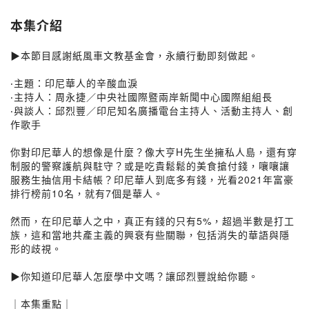
本集介紹
▶本節目感謝紙風車文教基金會，永續行動即刻做起。
‧主題：印尼華人的辛酸血淚
‧主持人：周永捷／中央社國際暨兩岸新聞中心國際組組長
‧與談人：邱烈豐／印尼知名廣播電台主持人、活動主持人、創
作歌手
你對印尼華人的想像是什麼？像大亨H先生坐擁私人島，還有穿
制服的警察護航與駐守？或是吃貴鬆鬆的美食搶付錢，嚷嚷讓
服務生抽信用卡結帳？印尼華人到底多有錢，光看2021年富豪
排行榜前10名，就有7個是華人。
然而，在印尼華人之中，真正有錢的只有5%，超過半數是打工
族，這和當地共產主義的興衰有些關聯，包括消失的華語與隱
形的歧視。
▶你知道印尼華人怎麼學中文嗎？讓邱烈豐說給你聽。
｜本集重點｜