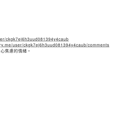
/user/ckgk7ej6h3uud081394y4caub
story.me/user/ckgk7ej6h3uud081394y4caub/comments
抗分心焦慮的情緒。