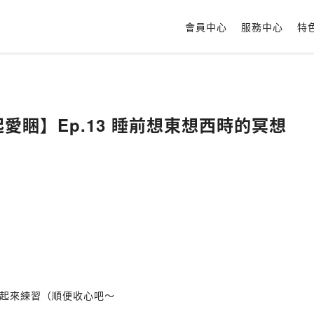
會員中心
服務中心
特
 一起愛睏】Ep.13 睡前想東想西時的冥想
起來練習（順便收心吧～