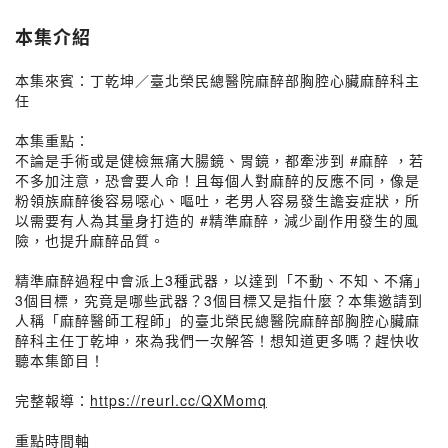
本集介紹
本集來賓：丁乾坤／臺北榮民總醫院麻醉部胸腔心臟麻醉科主
任
本集重點：
不論是手術或是健檢無痛大腸鏡、胃鏡，都牽涉到 #麻醉 ，若
不多加注意，恐會要人命！且每個人對麻醉的反應不同，像是
粉領族麻醉後容易噁心、嘔吐，老男人容易發生譫妄症狀，所
以需要有人為其量身打造的 #精準麻醉，減少副作用發生的風
險，也提升麻醉品質。
精準麻醉過程中會派上3種武器，以達到「不動、不知、不痛」
3個目標，究竟是哪些武器？3個目標又是指什麼？本集邀請到
人稱「麻醉醫師工程師」的臺北榮民總醫院麻醉部胸腔心臟麻
醉科主任丁乾坤，來為我們一次解答！想知道更多嗎？趕快收
聽本集節目！
完整報導：
https://reurl.cc/QXMomq
重點時間軸