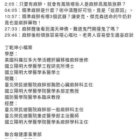
2:05：只要有麻醉，就會有風險哪些人是麻醉高風險族群？
04:05：精準麻醉是什麼？術中清醒好可怕，竟是「這原因」。
10:57：精準麻醉有哪3個武器？讓麥克・傑克森送命的牛奶針
竟也是麻醉藥物！
27:33：麻醉醒後看到滿天神佛，難道鬼門開撞鬼了嗎？
29:46：麻醉後粉領族容易噁心嘔吐，老男人容易發生譫妄症狀
丁乾坤小檔案
學歷：
美國科羅拉多大學活體肝臟移植麻醉進修
國立陽明大學醫學工程研究所博士
國立陽明大學醫學系醫學士
現職：
臺北榮民總醫院麻醉部胸腔心臟麻醉科主任
國立陽明大學醫學院醫學系部定教授
國防醫學院醫學系臨床教授
經歷：
臺北榮民總醫院麻醉部一般麻醉科主任
臺北榮民總醫院重症醫學部主治醫師
國立陽明大學醫學院醫學系麻醉學科主任
聯合報健康事業部