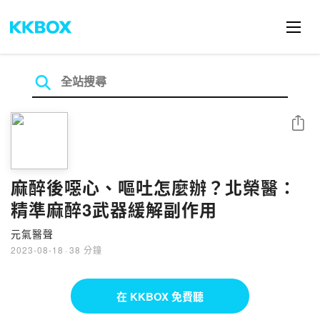
分享
麻醉後噁心、嘔吐怎麼辦？北榮醫：
精準麻醉3武器緩解副作用
元氣醫聲
2023-08-18
·
38 分鐘
在 KKBOX 免費聽