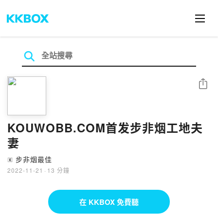
分享
KOUWOBB.COM首发步非烟工地夫
妻
步非烟最佳
🄴
2022-11-21
·
13 分鐘
在 KKBOX 免費聽