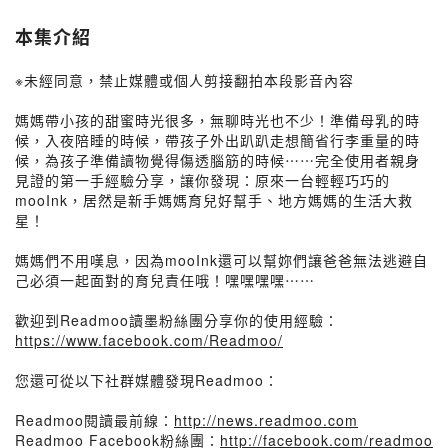
本集介紹
※未經同意，禁止媒體或個人剪接翻拍本段影音內容
媽媽帶小孩的甜蜜時光很多，無聊時光也不少！準備母乳的時
候，入夜陪睡的時候，帶孩子外出趴趴走想簡省行李重量的時
候，為孩子準備讀物覺得傷透腦筋的時候⋯⋯完全使用者親身
見證的第一手經驗分享，讓你發現：原來一台輕輕巧巧的
mooInk，居然是新手媽媽育兒好幫手、地方媽媽的生活大救
星！
媽媽們不用嘆息，因為mooInk還可以幫妳們讓爸爸無法逃避自
己必須一起面對的育兒責任哦！嘿嘿嘿嘿⋯⋯
歡迎到Readmoo讀墨粉絲團分享你的使用經驗：
https://www.facebook.com/Readmoo/
您還可從以下社群媒體發現Readmoo：
Readmoo閱讀最前線：
http://news.readmoo.com
Readmoo Facebook粉絲團：
http://facebook.com/readmoo