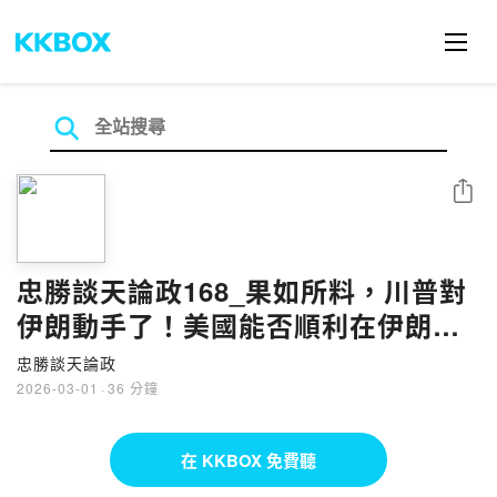
分享
忠勝談天論政168_果如所料，川普對
伊朗動手了！美國能否順利在伊朗建
立親美新政權，牽動台海安危！
忠勝談天論政
2026_0302
2026-03-01
·
36 分鐘
在 KKBOX 免費聽