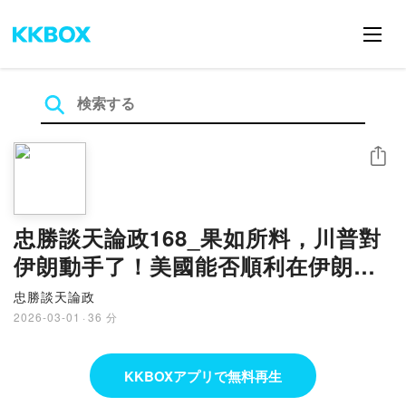
シェア
忠勝談天論政168_果如所料，川普對
伊朗動手了！美國能否順利在伊朗建
立親美新政權，牽動台海安危！
忠勝談天論政
2026_0302
2026-03-01
·
36 分
KKBOXアプリで無料再生