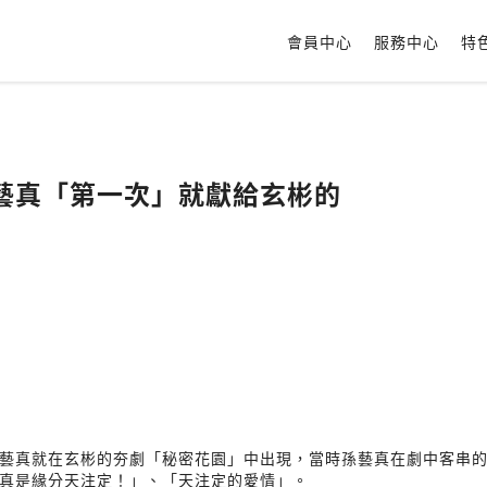
會員中心
服務中心
特
藝真「第一次」就獻給玄彬的
藝真就在玄彬的夯劇「秘密花園」中出現，當時孫藝真在劇中客串
真是緣分天注定！」、「天注定的愛情」。