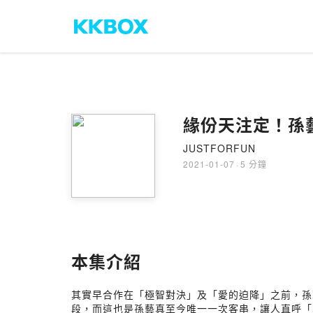
緣份天注定！孫
JUSTFORFUN
2021-01-07
·
5 分鐘
本集介紹
其實早合作在「極智對決」及「愛的迫降」之前，孫
段，而這也是孫藝真至今唯一一次客串，讓人直呼「