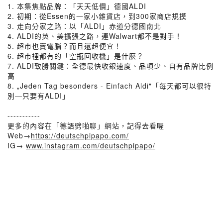
1. 本集焦點品牌：「天天低價」德國ALDI
2. 初期：從Essen的一家小雜貨店，到300家商店規摸
3. 走向分家之路：以「ALDI」赤道分德國南北
4. ALDI的英、美擴張之路，連Walwart都不是對手！
5. 超市也賣電腦？而且還超便宜！
6. 超市裡都有的「空瓶回收機」是什麼？
7. ALDI致勝關鍵：全德最快收銀速度、品項少、自有品牌比例
高
8. „Jeden Tag besonders - Einfach Aldi"「每天都可以很特
別—只要有ALDI」
⁡
-----------
更多的內容在「德語劈啪聊」網站，記得去看喔
Web→
https://deutschpipapo.com/
IG→
www.instagram.com/deutschpipapo/