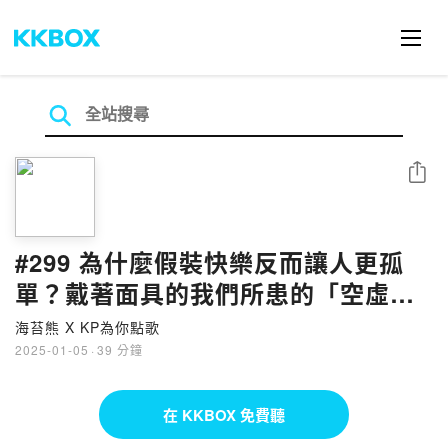
分享
#299 為什麼假裝快樂反而讓人更孤
單？戴著面具的我們所患的「空虛
病」《我不需要每一個人都愛我》/八
海苔熊 X KP為你點歌
三夭
2025-01-05
·
39 分鐘
在 KKBOX 免費聽