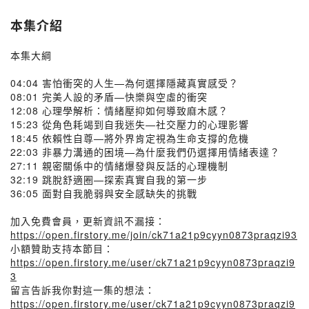
本集介紹
本集大綱
04:04 害怕衝突的人生—為何選擇隱藏真實感受？
08:01 完美人設的矛盾—快樂與空虛的衝突
12:08 心理學解析：情緒壓抑如何導致麻木感？
15:23 從角色耗竭到自我迷失—社交壓力的心理影響
18:45 依賴性自尊—將外界肯定視為生命支撐的危機
22:03 非暴力溝通的困境—為什麼我們仍選擇用情緒表達？
27:11 親密關係中的情緒爆發與反話的心理機制
32:19 跳脫舒適圈—探索真實自我的第一步
36:05 面對自我脆弱與安全感缺失的挑戰
加入免費會員，更新資訊不漏接：
https://open.firstory.me/join/ck71a21p9cyyn0873praqzi93
小額贊助支持本節目：
https://open.firstory.me/user/ck71a21p9cyyn0873praqzi9
3
留言告訴我你對這一集的想法：
https://open.firstory.me/user/ck71a21p9cyyn0873praqzi9