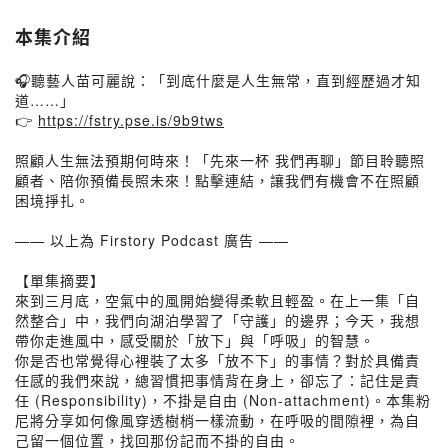
本集介紹
🎧聽藝人苗可麗說：「到底什麼是人生無常，直到經歷過才知
道……」
👉
https://fstry.pse.is/9b9tws
照顧人生無法預期何時來！「先來一杯 我們再聊」節目聆聽照
顧者、陪你預備長照未來！點擊連結，讓我們有機會不在照顧
困境掙扎。
—— 以上為 Firstory Podcast 廣告 ——
【單集摘要】
來到三月底，空氣中的風開始變得柔軟且輕盈。在上一集「自
然整合」中，我們向湖泊學習了「守護」的邊界；今天，我想
帶你走進風中，感受關於「放下」與「呼吸」的智慧。
你是否也常覺得心裡裝了太多「放不下」的事情？對於具備責
任感的我們來說，總習慣把事情背在身上，卻忘了：記住是責
任 (Responsibility)，不掛是自由 (Non-attachment)。本集粉
尼將分享如何像風穿透樹梢一樣流動，在呼吸的間隙裡，為自
己留一個位置，找回那份記而不掛的自由。