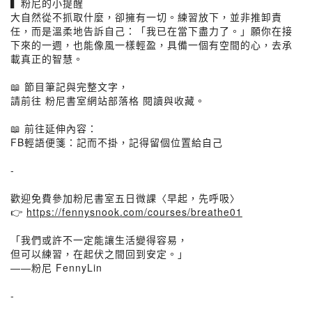
▍粉尼的小提醒
大自然從不抓取什麼，卻擁有一切。練習放下，並非推卸責
任，而是溫柔地告訴自己：「我已在當下盡力了。」願你在接
下來的一週，也能像風一樣輕盈，具備一個有空間的心，去承
載真正的智慧。
📖 節目筆記與完整文字，
請前往 粉尼書室網站部落格 閱讀與收藏。
📖 前往延伸內容：
FB輕語便箋：記而不掛，記得留個位置給自己
-
歡迎免費參加粉尼書室五日微課〈早起，先呼吸〉
👉
https://fennysnook.com/courses/breathe01
「我們或許不一定能讓生活變得容易，
但可以練習，在起伏之間回到安定。」
——粉尼 FennyLin
-