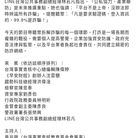
LINE台灣公共事務副總經理林若凡指出，「公私協力、產業聯
防」是未來推廣重點，她也強調：「平台不是上帝，沒辦法即
時辨識所有詐騙」，提醒聽眾：「凡是要求驗證碼、登入資訊
的，99.9%是詐騙！」
今天的節目帶聽眾拆解詐騙的每一個環節，打詐是一場長期而
複雜的戰役，需要個人提高警覺、企業加強資安防護、政府完
善法律與監管，以及平台業者負起社會責任，共同建立綿密的
防詐網絡。
來 賓（依訪談順序排列）｜
台灣事實查核中心總編輯陳偉婷
《早安財經》創辦人沈雲驄
趨勢科技總經理洪偉淦
檢察官陳昱奉
資安專家劉彥伯
行政院政務委員林明昕
金管會副主委陳彥良
警政署署長張榮興
LINE台灣公共事務副總經理林若凡
主持人｜
黃兆徽（台灣事實查核教育基金會董事）