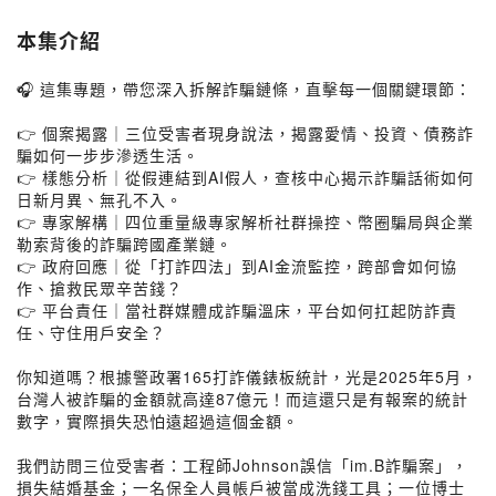
本集介紹
🎧 這集專題，帶您深入拆解詐騙鏈條，直擊每一個關鍵環節：
👉 個案揭露｜三位受害者現身說法，揭露愛情、投資、債務詐
騙如何一步步滲透生活。
👉 樣態分析｜從假連結到AI假人，查核中心揭示詐騙話術如何
日新月異、無孔不入。
👉 專家解構｜四位重量級專家解析社群操控、幣圈騙局與企業
勒索背後的詐騙跨國產業鏈。
👉 政府回應｜從「打詐四法」到AI金流監控，跨部會如何協
作、搶救民眾辛苦錢？
👉 平台責任｜當社群媒體成詐騙溫床，平台如何扛起防詐責
任、守住用戶安全？
你知道嗎？根據警政署165打詐儀錶板統計，光是2025年5月，
台灣人被詐騙的金額就高達87億元！而這還只是有報案的統計
數字，實際損失恐怕遠超過這個金額。
我們訪問三位受害者：工程師Johnson誤信「im.B詐騙案」，
損失結婚基金；一名保全人員帳戶被當成洗錢工具；一位博士