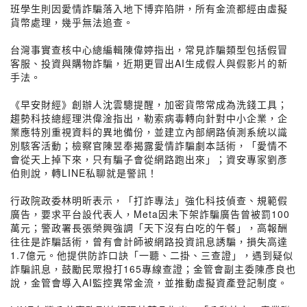
班學生則因愛情詐騙落入地下博弈陷阱，所有金流都經由虛擬
貨幣處理，幾乎無法追查。
台灣事實查核中心總編輯陳偉婷指出，常見詐騙類型包括假冒
客服、投資與購物詐騙，近期更冒出AI生成假人與假影片的新
手法。
《早安財經》創辦人沈雲驄提醒，加密貨幣常成為洗錢工具；
趨勢科技總經理洪偉淦指出，勒索病毒轉向針對中小企業，企
業應特別重視資料的異地備份，並建立內部網路偵測系統以識
別駭客活動；檢察官陳昱奉揭露愛情詐騙劇本話術，「愛情不
會從天上掉下來，只有騙子會從網路跑出來」；資安專家劉彥
伯則說，轉LINE私聊就是警訊！
行政院政委林明昕表示，「打詐專法」強化科技偵查、規範假
廣告，要求平台設代表人，Meta因未下架詐騙廣告曾被罰100
萬元；警政署長張榮興強調「天下沒有白吃的午餐」，高報酬
往往是詐騙話術，曾有會計師被網路投資訊息誘騙，損失高達
1.7億元。他提供防詐口訣「一聽、二掛、三查證」，遇到疑似
詐騙訊息，鼓勵民眾撥打165專線查證；金管會副主委陳彥良也
說，金管會導入AI監控異常金流，並推動虛擬資產登記制度。