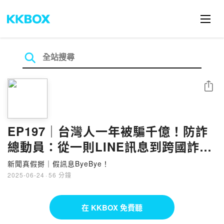
分享
EP197｜台灣人一年被騙千億！防詐
總動員：從一則LINE訊息到跨國詐騙
黑色產業鏈，政府、平台、個人，沒
新聞真假掰｜假訊息ByeBye！
有人是局外人！
2025-06-24
·
56 分鐘
在 KKBOX 免費聽