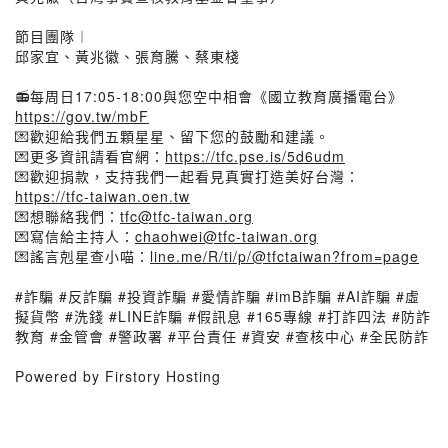
節目團隊︱
邱家宜、黃兆徽、張育騰、蔡東棧
📻每周日17:05-18:00與您空中相會《國立教育廣播電台》
https://gov.tw/mbF
💌歡迎給我們五顆星星、留下您的鼓勵和建議。
💌更多資訊請看官網：
https://tfc.pse.is/5d6udm
💌歡迎捐款，支持我們一起看見真實打造美好台灣：
https://tfc-taiwan.oen.tw
💌想聯絡我們：
tfc@tfc-taiwan.org
💌寫信給主持人：
chaohwei@tfc-taiwan.org
💌謠言剋星查小喵：
line.me/R/ti/p/@tfctaiwan?from=page
#詐騙 #反詐騙 #投資詐騙 #愛情詐騙 #imB詐騙 #AI詐騙 #虛
擬貨幣 #洗錢 #LINE詐騙 #假訊息 #165專線 #打詐四法 #防詐
教育 #金管會 #警政署 #平台責任 #資安 #查核中心 #全民防詐
Powered by Firstory Hosting