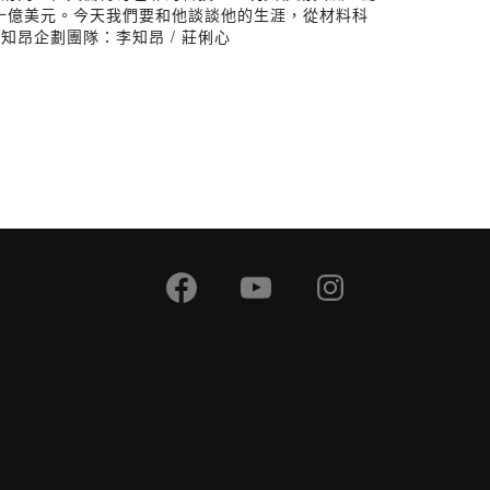
十億美元。今天我們要和他談談他的生涯，從材料科
昂企劃團隊：李知昂 / 莊俐心