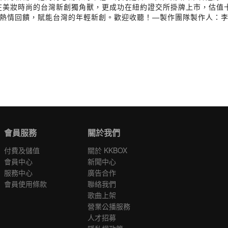
用在美妝時尚的台灣新創獨角獸，更成功在紐約證交所掛牌上市，估值
熱情回饋，賦能台灣的年輕新創。歡迎收聽！—製作團隊製作人：李知
會員服務
關於我們
付費及儲值
關於 KKBOX
會員中心
新聞中心
服務中心
廣告合作
會員使用條款
聯絡我們
歌曲上架
營業公播服務
人才招募