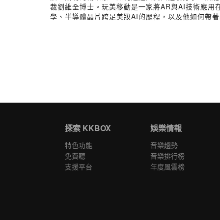
裁劉維全博士。玩美移動是一家將AR與AI技術應
學、半導體晶片跨足美妝AI的歷程，以及他如何帶著
探索 KKBOX
娛樂情報
特色功能
音樂趨勢
免費聽
音樂排行榜
支援平台
年度風雲榜