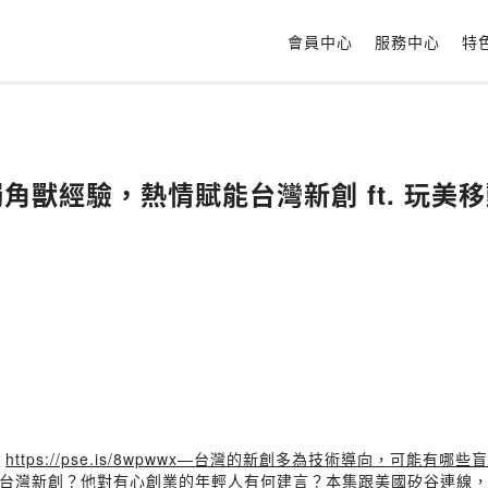
會員中心
服務中心
特
際獨角獸經驗，熱情賦能台灣新創 ft. 玩美
：
https://pse.is/8wpwwx—台灣的新創多為技術導向，可能有哪些盲點
台灣新創？他對有心創業的年輕人有何建言？本集跟美國矽谷連線