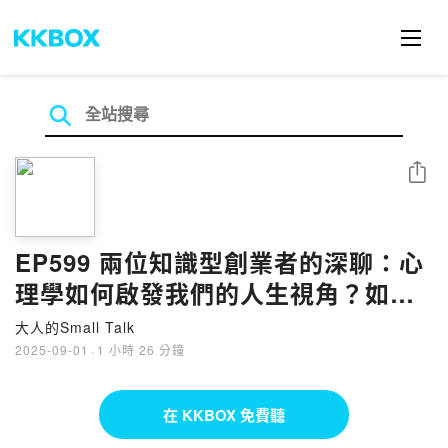
分享
EP599 兩位知識型創業者的深聊：心
理學如何啟發我們的人生視角？如何
應對創業過程中的金錢焦慮？｜啟點
大人的Small Talk
文化共同創辦人 楊嘉玲 專訪
2025-09-01
·
1 小時 26 分鐘
在 KKBOX 免費聽