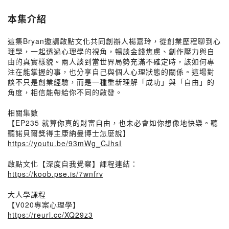
本集介紹
這集Bryan邀請啟點文化共同創辦人楊嘉玲，從創業歷程聊到心
理學，一起透過心理學的視角，暢談金錢焦慮、創作壓力與自
由的真實樣貌。兩人談到當世界局勢充滿不確定時，該如何專
注在能掌握的事，也分享自己與個人心理狀態的關係。這場對
談不只是創業經驗，而是一種重新理解「成功」與「自由」的
角度，相信能帶給你不同的啟發。
相關集數
【EP235 就算你真的財富自由，也未必會如你想像地快樂。聽
聽諾貝爾獎得主康納曼博士怎麼說】
https://youtu.be/93mWg_CJhsI
啟點文化【深度自我覺察】課程連結：
https://koob.pse.is/7wnfrv
大人學課程
【V020專案心理學】
https://reurl.cc/XQ29z3