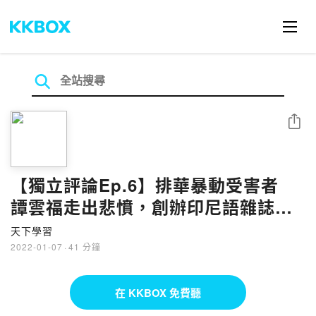
分享
【獨立評論Ep.6】排華暴動受害者
譚雲福走出悲憤，創辦印尼語雜誌、
助同胞榮耀國家
天下學習
2022-01-07
·
41 分鐘
在 KKBOX 免費聽