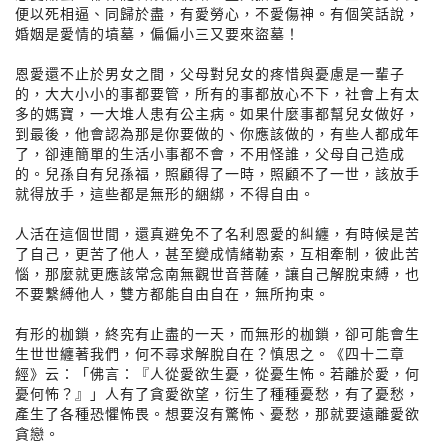
便以死相逼、同歸於盡，有愛勞心，不愛傷神。有個笑話說，
婚姻是愛情的墳墓，偏偏小三又要來盜墓！
恩愛還不止於男女之間，父母對兒女的疼惜與憂慮是一輩子
的，大大小小的事都要管，所有的事都放心不下，社會上有太
多的媽寶，一大堆人患有公主病。如果什麼事都幫兒女做好，
到最後，他會認為那是你要做的、你應該做的，有些人都成年
了，卻連簡單的生活小事都不會，不用怪誰，父母自己造成
的。兒孫自有兒孫福，照顧得了一時，照顧不了一世，該放手
就得放手，這些都是無形的綑綁，不得自由。
人活在這個世間，還真避免不了名利恩愛的糾纏，有時候是苦
了自己，更苦了他人，甚至變成情緒勒索，互相牽制，彼此苦
惱，那麼就更應該常念南無觀世音菩薩，讓自己解脫束縛，也
不要繫縛他人，雙方都能自由自在，無所拘束。
有形的枷鎖，終究有止盡的一天，而無形的枷鎖，卻可能會生
生世世纏著我們，何不尋求解脫自在？慎思之。《四十二章
經》云：「佛言：『人從愛欲生憂，從憂生怖。若離於愛，何
憂何怖？』」人有了貪愛欲望，衍生了種種憂愁，有了憂愁，
產生了各種恐懼怖畏。想要沒有驚怖、憂愁，那就要遠離愛欲
貪戀。