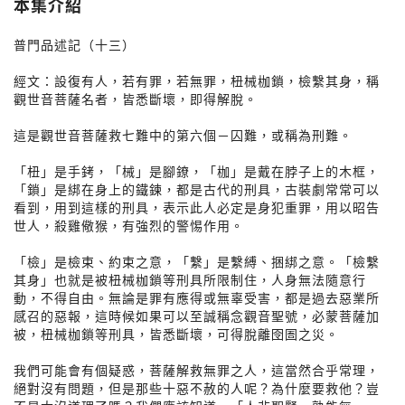
本集介紹
普門品述記（十三）
經文：設復有人，若有罪，若無罪，杻械枷鎖，檢繫其身，稱
觀世音菩薩名者，皆悉斷壞，即得解脫。
這是觀世音菩薩救七難中的第六個－囚難，或稱為刑難。
「杻」是手銬，「械」是腳鐐，「枷」是戴在脖子上的木框，
「鎖」是綁在身上的鐵鍊，都是古代的刑具，古裝劇常常可以
看到，用到這樣的刑具，表示此人必定是身犯重罪，用以昭告
世人，殺雞儆猴，有強烈的警惕作用。
「檢」是檢束、約束之意，「繫」是繫縛、捆綁之意。「檢繫
其身」也就是被杻械枷鎖等刑具所限制住，人身無法隨意行
動，不得自由。無論是罪有應得或無辜受害，都是過去惡業所
感召的惡報，這時候如果可以至誠稱念觀音聖號，必蒙菩薩加
被，杻械枷鎖等刑具，皆悉斷壞，可得脫離囹圄之災。
我們可能會有個疑惑，菩薩解救無罪之人，這當然合乎常理，
絕對沒有問題，但是那些十惡不赦的人呢？為什麼要救他？豈