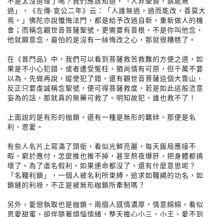
不是太沒道理了嗎？我們應該知道，「人非聖賢，孰能無
過」，《左傳‧宣公二年》云：「人誰無過，過而能改，善莫大
焉。」佛陀亦說懺悔法門，都是給予改過自新，重新做人的機
會；而稱念觀世音菩薩聖號，更需要有善根，不是你叫他念，
他就願意念，最怕的是沒有一絲悔改之心，那就很糟糕了。
在《普門品》中，我們可以看到菩薩救苦救難的方便之道，如
果是不小心犯錯，或者遭受冤枉，猶尚情有可原，但千萬不要
以為，先做再說，縱使犯了錯，還有觀世音菩薩這個大靠山，
反正只要虔誠稱念聖號，便可得菩薩救度，若是如此這般恣意
妄為的話，那就真的無藥可救了。明知故犯，誰也救不了！
上面說的是有形的枷鎖，還有一種是無形的羈絆，那便是名
利、恩愛。
有些人名片上寫滿了頭銜，看似光鮮亮麗，每天飯局應接不
暇，窮於應付，怎麼推也推不掉，甚至熬夜爆肝，把身體都搞
壞了。為了虛名假利，如果連命都沒了，還有什麼意思呢？
「名韁利鎖」，一個人被名利所束縛，追求如韁繩的功名，如
鎖鏈的利祿，不正是被無形枷鎖所牽制嗎？
另外，愛戀執取也是枷鎖。兩個人感情濃厚，情意綿綿，看似
恩愛甜蜜，卻伴隨著煩惱情緒，整天擔心小三、小王，愛不到