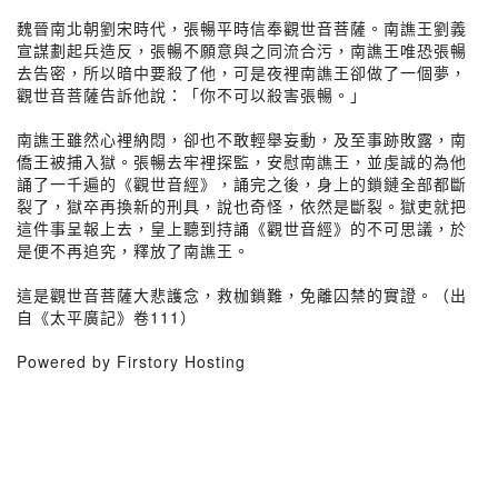
魏晉南北朝劉宋時代，張暢平時信奉觀世音菩薩。南譙王劉義
宣謀劃起兵造反，張暢不願意與之同流合污，南譙王唯恐張暢
去告密，所以暗中要殺了他，可是夜裡南譙王卻做了一個夢，
觀世音菩薩告訴他說：「你不可以殺害張暢。」
南譙王雖然心裡納悶，卻也不敢輕舉妄動，及至事跡敗露，南
僑王被捕入獄。張暢去牢裡探監，安慰南譙王，並虔誠的為他
誦了一千遍的《觀世音經》，誦完之後，身上的鎖鏈全部都斷
裂了，獄卒再換新的刑具，說也奇怪，依然是斷裂。獄吏就把
這件事呈報上去，皇上聽到持誦《觀世音經》的不可思議，於
是便不再追究，釋放了南譙王。
這是觀世音菩薩大悲護念，救枷鎖難，免離囚禁的實證。（出
自《太平廣記》卷111）
Powered by Firstory Hosting