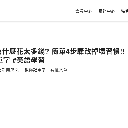
會員中心
服務中心
特
麼花太多錢? 簡單4步驟改掉壞習慣!! (202
單字 #英語學習
 每周新聞英文｜ 教你記單字｜看懂文章