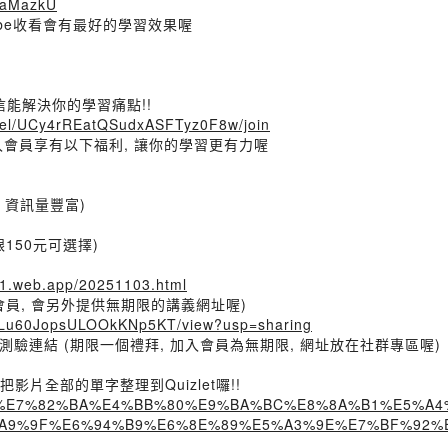
7AaMazkU
ouTube收看會有最好的學習效果喔
信能解決你的學習痛點!!
nel/UCy4rREatQSudxASFTyz0F8w/join
e加入會員享有以下福利, 讓你的學習更有力喔
 資訊量豐富)
150元可選擇)
621.web.app/20251103.html
入會員, 會另外提供無期限的講義網址喔)
7rhLu60JopsULOOkKNp5KT/view?usp=sharing
測驗連結 (期限一個禮拜, 加入會員為無期限, 網址放在社群專區喔)
幫你把影片全部的單字整理到Quizlet囉!!
25-11-03%E7%82%BA%E4%BB%80%E9%BA%BC%E8%8A%B1%E5
%9F%E6%94%B9%E6%8E%89%E5%A3%9E%E7%BF%92%E6%85%