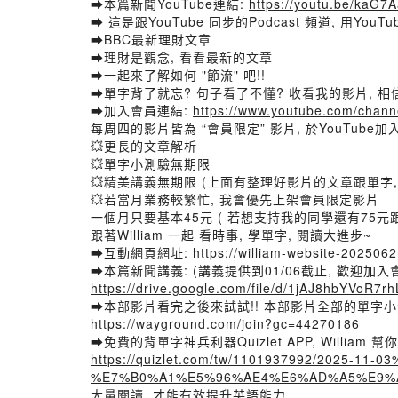
➡️本篇新聞YouTube連結:
https://youtu.be/kaG
➡️ 這是跟YouTube 同步的Podcast 頻道, 用Y
➡️BBC最新理財文章
➡️理財是觀念, 看看最新的文章
➡️一起來了解如何 "節流" 吧!!
➡️單字背了就忘? 句子看了不懂? 收看我的影片, 相
➡️加入會員連結:
https://www.youtube.com/chan
每周四的影片皆為 “會員限定” 影片, 於YouTub
💥更長的文章解析
💥單字小測驗無期限
💥精美講義無期限 (上面有整理好影片的文章跟單字,
💥若當月業務較繁忙, 我會優先上架會員限定影片
一個月只要基本45元 ( 若想支持我的同學還有75元跟
跟著William 一起 看時事, 學單字, 閱讀大進步~
➡️互動網頁網址:
https://william-website-20250
➡️本篇新聞講義: (講義提供到01/06截止, 歡迎加
https://drive.google.com/file/d/1jAJ8hbYVoR
➡️本部影片看完之後來試試!! 本部影片全部的單字小
https://wayground.com/join?gc=44270186
➡️免費的背單字神兵利器Quizlet APP, William 
https://quizlet.com/tw/1101937992/20
%E7%B0%A1%E5%96%AE4%E6%AD%A5%E9%A9
大量閱讀, 才能有效提升英語能力