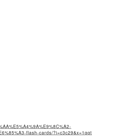
%A4%AA%E5%A4%9A%E9%8C%A2-
A3-flash-cards/?i=c3c29&x=1qqt