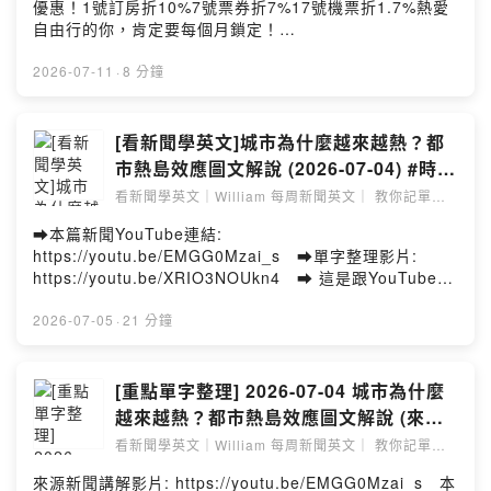
時事, 讓你的閱讀更加生活化 William老師畢業於美國賓州
優惠！1號訂房折10%7號票券折7%17號機票折1.7%熱愛
生使用] 獨家優惠只要NT$2999，折扣網址
大學英語教學碩士 擁有10多年的英語教學經驗 跟著我一
自由行的你，肯定要每個月鎖定！
https://shorturl.at/QYDaE ➡️今天的影片, 就來看BBC氣
起, 每周看新聞, 學英文 帶你了解時事, 也了解相關英文單
https://sofm.pse.is/9eqdfj -- 出國前最怕匯率一直漲?中
象主播報導巴威颱風 ➡️順便學學氣象相關的單字吧! ➡️單
字 新聞來源:
國信託銀行挺你聰明換匯設定匯率到價智慧通知，匯率相
2026-07-11
·
8 分鐘
字背了就忘? 句子看了不懂? 收看我的影片, 相信能解決你
https://edition.cnn.com/2026/07/17/investing/us-
對低點不錯過再領優惠券享美金最高減3分等優惠立即設
的學習痛點!! ➡️加入會員連
stocks-asia --Hosting provided by SoundOn
定：https://sofm.pse.is/9f3dbz投資外幣如幣別轉換可能
結: https://www.youtube.com/channel/UCy4rREatQSu
產生匯兌損失，應評估涉及自身情況審慎投資。完整注意
[看新聞學英文]城市為什麼越來越熱？都
dxASFTyz0F8w/join 每周四的影片皆為 “會員限定” 影
事項詳見網站資訊。 －－－－以上為 SoundOn 動態廣告
市熱島效應圖文解說 (2026-07-04) #時事
片, 於YouTube加入會員享有以下福利, 讓你的學習更有力
－－－－ 來源新聞講解影片:
英文 #英文閱讀 #英文單字 #英語學習
喔 💥更長的文章解析 💥單字小測驗無期限 💥精美講義
看新聞學英文｜William 每周新聞英文｜ 教你記單字
https://youtu.be/EEmTEmyUGcg 本篇單字涵蓋新聞單
｜看懂文章
無期限 (上面有整理好影片的文章跟單字, 資訊量豐富) 💥
字 + William 老師額外補充的單字 由Notebook LM整理
➡️本篇新聞YouTube連結:
若當月業務較繁忙, 我會優先上架會員限定影片 一個月只
製作影片 **整理的相當不錯! ** **給認真的同學們多一
https://youtu.be/EMGG0Mzai_s ➡️單字整理影片:
要基本45元 ( 若想支持我的同學還有75元跟150元可選擇)
個學習管道喔 ** --Hosting provided by SoundOn
https://youtu.be/XRIO3NOUkn4 ➡️ 這是跟YouTube
跟著William 一起 看時事, 學單字, 閱讀大進步~ ➡️本
同步的Podcast 頻道, 用YouTube收看會有最好的學習效
篇新聞講義: (講義提供一周, 歡迎加入會員, 會另外提供無
果喔 ➡️EF Hello 提供給 William 粉絲的[6折] [終生使用]
2026-07-05
·
21 分鐘
期限的講義網址喔)
獨家優惠只要NT$2999，折扣網址
https://drive.google.com/file/d/1_Cq2QYsFUZS8tnEy
https://shorturl.at/QYDaE ➡️歐洲跟美國最近熱浪來襲 ➡️
1Tbrs03ZtyhiVGjO/view?usp=sharing ➡️免費的背單
除了熱傷害人數變多, 連帶影響原本的電網 ➡️城市為什麼
[重點單字整理] 2026-07-04 城市為什麼
字神兵利器Quizlet APP, William 幫你把影片全部的單字
越來越熱, 快來看看本篇科普文章吧! ➡️單字背了就忘? 句
整理到Quizlet囉!!
越來越熱？都市熱島效應圖文解說 (來源:
子看了不懂? 收看我的影片, 相信能解決你的學習痛點!!
https://quizlet.com/tw/1194178166/2026-07-11-
城市為什麼越來越熱？都市熱島效應圖文
看新聞學英文｜William 每周新聞英文｜ 教你記單字
➡️加入會員連
%E7%9C%8B%E5%BD%B1%E7%89%87%E5%AD%B8
｜看懂文章
解說)
結: https://www.youtube.com/channel/UCy4rREatQSu
%E8%8B%B1%E6%96%87-
來源新聞講解影片: https://youtu.be/EMGG0Mzai_s 本