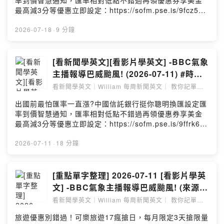
率到價智慧通知，匯率相對低點不錯過再領優惠券享美金
不懂? 收看我的影片, 相信能解決你的學習痛點!! ➡️加入
字 新聞來源:
最高減3分等優惠立即設定：https://sofm.pse.is/9fcz57
會員連
https://www.youtube.com/shorts/uHyuYxfGl-s --
投資外幣如幣別轉換可能產生匯兌損失，應評估涉及自身
結: https://www.youtube.com/channel/UCy4rREatQSu
Hosting provided by SoundOn
情況審慎投資。完整注意事項詳見網站資訊。 -- 旅遊優惠
2026-07-18
·
9 分鐘
dxASFTyz0F8w/join 每周四的影片皆為 “會員限定” 影
別錯過！可樂旅遊17瘋搶日，每月限定3天搶限量優惠！1
片, 於YouTube加入會員享有以下福利, 讓你的學習更有力
號訂房折10%7號票券折7%17號機票折1.7%熱愛自由行的
喔 💥更長的文章解析 💥單字小測驗無期限 💥精美講義
你，肯定要每個月鎖定！https://sofm.pse.is/9epdey －
[看新聞學英文][看影片學英文] -BBC氣象
無期限 (上面有整理好影片的文章跟單字, 資訊量豐富) 💥
－－－以上為 SoundOn 動態廣告－－－－ 來源新聞講解
主播報導巴威颱風! (2026-07-11) #時事
若當月業務較繁忙, 我會優先上架會員限定影片 一個月只
影片: https://youtu.be/3Ldyq4bNf7Y 本篇單字涵蓋新
英文 #英文閱讀 #英文單字 #英語學習
要基本45元 ( 若想支持我的同學還有75元跟150元可選擇)
看新聞學英文｜William 每周新聞英文｜ 教你記單字
聞單字 + William 老師額外補充的單字 由Notebook LM
｜看懂文章
跟著William 一起 看時事, 學單字, 閱讀大進步~ ➡️本
整理製作影片 **整理的相當不錯! ** **給認真的同學們
出國前最怕匯率一直漲?中國信託銀行挺你聰明換匯設定匯
篇新聞講義: (講義提供一周, 歡迎加入會員, 會另外提供無
多一個學習管道喔 ** --Hosting provided by SoundOn
率到價智慧通知，匯率相對低點不錯過再領優惠券享美金
期限的講義網址喔)
最高減3分等優惠立即設定：https://sofm.pse.is/9ffrk6投
https://drive.google.com/file/d/1YINKU66NTQvG9qgw
資外幣如幣別轉換可能產生匯兌損失，應評估涉及自身情
cBaeHVwh-I8x2WaB/view?usp=sharing ➡️免費的背
況審慎投資。完整注意事項詳見網站資訊。 -- 旅遊優惠別
2026-07-11
·
18 分鐘
單字神兵利器Quizlet APP, William 幫你把影片全部的單
錯過！可樂旅遊17瘋搶日，每月限定3天搶限量優惠！1號
字整理到Quizlet囉!!
訂房折10%7號票券折7%17號機票折1.7%熱愛自由行的
https://quizlet.com/tw/1195286066/2026-07-17-
你，肯定要每個月鎖定！https://sofm.pse.is/9epaks －
[重點單字整理] 2026-07-11 [看影片學英
%E5%8F%B0%E8%82%A1%E7%82%BA%E4%BD%95
－－－以上為 SoundOn 動態廣告－－－－ ➡️本篇新聞
%E6%9A%B4%E8%B7%8C-
文] -BBC氣象主播報導巴威颱風! (來源:
YouTube連結: https://youtu.be/EEmTEmyUGcg ➡️單
ai%E6%96%B0%E6%A8%A1%E5%9E%8B%E6%83%B
[看影片學英文] -BBC氣象主播報導巴威
看新聞學英文｜William 每周新聞英文｜ 教你記單字
字整理影片: https://youtu.be/SPI9b8g1lmo ➡️ 這是跟
9%E7%9A%84%E7%A6%8D-flash-cards/?
｜看懂文章
颱風!)
YouTube 同步的Podcast 頻道, 用YouTube收看會有最好
i=c3c29&x=1qqt 大量閱讀, 才能有效提升英語能力 結合
旅遊優惠別錯過！可樂旅遊17瘋搶日，每月限定3天搶限量
的學習效果喔 ➡️EF Hello 提供給 William 粉絲的[6折] [終