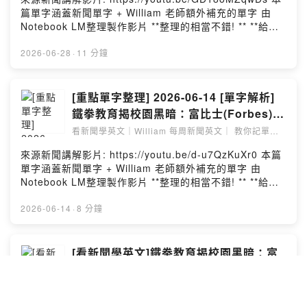
於YouTube加入會員享有以下福利, 讓你的學習更有力喔
英文單字 新聞來源:
篇單字涵蓋新聞單字 + William 老師額外補充的單字 由
💥更長的文章解析 💥單字小測驗無期限 💥精美講義無期限
https://www.reuters.com/graphics/USA-
Notebook LM整理製作影片 **整理的相當不錯! ** **給認
(上面有整理好影片的文章跟單字, 資訊量豐富) 💥若當月業
WEATHER/HEAT-EXPLAINER/zjvqgexlxvx/ --Hosting
真的同學們多一個學習管道喔 ** --Hosting provided by
務較繁忙, 我會優先上架會員限定影片 一個月只要基本45
provided by SoundOn
SoundOn
2026-06-28
·
11 分鐘
元 ( 若想支持我的同學還有75元跟150元可選擇) 跟著
William 一起 看時事, 學單字, 閱讀大進步~ ➡️本篇新聞講
義: (講義提供一周, 歡迎加入會員, 會另外提供無期限的講
[重點單字整理] 2026-06-14 [單字解析]
義網址喔)
鐵拳教育揭校園黑暗：富比士(Forbes)精
https://drive.google.com/file/d/15s_QwTXWI0-
彩影評 (來源: 鐵拳教育揭校園黑暗：富比
nyu7nXjtBDG3BEhStFOeM/view?usp=sharing ➡️免費
看新聞學英文｜William 每周新聞英文｜ 教你記單字
｜看懂文章
的背單字神兵利器Quizlet APP, William 幫你把影片全部
士(Forbes)精彩影評)
來源新聞講解影片: https://youtu.be/d-u7QzKuXr0 本篇
的單字整理到Quizlet囉!!
單字涵蓋新聞單字 + William 老師額外補充的單字 由
https://quizlet.com/tw/1192032106/2026-06-27-ai-
Notebook LM整理製作影片 **整理的相當不錯! ** **給認
%E7%9C%BC%E9%8F%A1%E9%80%B2%E5%85%A5
真的同學們多一個學習管道喔 ** --Hosting provided by
%E8%80%83%E5%A0%B4%E8%80%83%E8%A9%A6
SoundOn
2026-06-14
·
8 分鐘
%E5%A3%93%E5%8A%9B%E4%B8%8B%E7%9A%84
%E4%BD%9C%E5%BC%8A%E6%96%B0%E6%88%B0
%E7%88%AD-flash-cards/?i=c3c29&x=1qqt 大量閱讀,
[看新聞學英文]鐵拳教育揭校園黑暗：富
才能有效提升英語能力 結合時事, 讓你的閱讀更加生活化
William老師畢業於美國賓州大學英語教學碩士 擁有10多
比士(Forbes)精彩影評 (2026-06-14) #
年的英語教學經驗 跟著我一起, 每周看新聞, 學英文 帶你
時事英文 #英文閱讀 #英文單字 #英語學
看新聞學英文｜William 每周新聞英文｜ 教你記單字
了解時事, 也了解相關英文單字
｜看懂文章
習