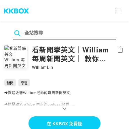
看新聞學英文｜William
分享
每周新聞英文｜ 教你記
單字｜看懂文章
WilliamLin
新聞
學習
➡️歡迎收聽William老師的每周新聞英文,
➡️這是跟YouTube 同步的podcast頻道,
➡️我會用英文新聞來教你單字怎麼背, 文章怎麼讀,
在 KKBOX 免費聽
➡️全面提升你的英文閱讀能力