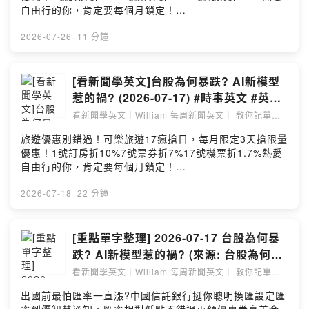
喔 💥更長的文章解析 💥單字小測驗無期限 💥精美講義
%E8%8B%B1%E6%96%87-
自由行的你，肯定要每個月鎖定！
無期限 (上面有整理好影片的文章跟單字, 資訊量豐富) 💥
%E7%99%BC%E7%94%9F%E4%BB%80%E9%BA%BC
https://sofm.pse.is/9ep5tk －－－－以上為 SoundOn
若當月業務較繁忙, 我會優先上架會員限定影片 一個月只
%E4%BA%8B-
動態廣告－－－－ 來源新聞講解影片:
2026-07-26
·
11 分鐘
要基本45元 ( 若想支持我的同學還有75元跟150元可選擇)
%E5%96%AE%E6%97%A5%E6%95%B8%E8%90%AC
https://youtu.be/1mqxUdxI-_A 本篇單字涵蓋新聞單字
跟著William 一起 看時事, 學單字, 閱讀大進步~ ➡️本
%E5%A4%9A%E7%A7%BB%E6%B0%91%E6%B3%B3
+ William 老師額外補充的單字 由Notebook LM整理製
篇新聞講義: (講義提供一周, 歡迎加入會員, 會另外提供無
%E5%85%A5%E8%A5%BF%E7%8F%AD%E7%89%99
作影片 **整理的相當不錯! ** **給認真的同學們多一個
[看新聞學英文]台股為何暴跌? AI新模型
期限的講義網址喔)
%E4%BC%91%E9%81%94-flash-cards/?
學習管道喔 ** --Hosting provided by SoundOn
惹的禍? (2026-07-17) #時事英文 #英文
https://drive.google.com/file/d/1QTqHEd64kntQfhS5s
i=c3c29&x=1qqt 大量閱讀, 才能有效提升英語能力 結合
閱讀 #英文單字 #英語學習
nV5Jgs7mu5XLhbY/view?usp=sharing ➡️免費的背
看新聞學英文｜William 每周新聞英文｜ 教你記單字
時事, 讓你的閱讀更加生活化 William老師畢業於美國賓州
｜看懂文章
單字神兵利器Quizlet APP, William 幫你把影片全部的單
大學英語教學碩士 擁有10多年的英語教學經驗 跟著我一
旅遊優惠別錯過！可樂旅遊17瘋搶日，每月限定3天搶限量
字整理到Quizlet囉!!
起, 每周看新聞, 學英文 帶你了解時事, 也了解相關英文單
優惠！1號訂房折10%7號票券折7%17號機票折1.7%熱愛
https://quizlet.com/tw/1196400109/2026-07-25-
字 新聞來源:
自由行的你，肯定要每個月鎖定！
%E7%9C%8B%E7%9F%AD%E5%BD%B1%E9%9F%B
https://www.reuters.com/world/africa/spain-morocco-
https://sofm.pse.is/9epakt －－－－以上為 SoundOn
3%E5%AD%B8%E8%8B%B1%E6%96%87-
halt-deadly-rush-spanish-enclave-after-49000-cross-
動態廣告－－－－ ➡️本篇新聞YouTube連結:
2026-07-18
·
22 分鐘
%E6%B3%95%E5%9C%8B%E8%A5%BF%E7%8F%AD
day-2026-07-31/ --Hosting provided by SoundOn
https://youtu.be/3Ldyq4bNf7Y ➡️單字整理影片:
%E7%89%99%E9%87%8E%E7%81%AB%E5%A4%9A
https://youtu.be/VpklvJiZXKY ➡️ 這是跟YouTube 同步
%E5%9A%B4%E9%87%8D-
的Podcast 頻道, 用YouTube收看會有最好的學習效果喔
[重點單字整理] 2026-07-17 台股為何暴
%E6%B3%95%E5%9C%8B%E5%90%91%E6%AD%90
➡️EF Hello 提供給 William 粉絲的[6折] [終生使用] 獨家
%E7%9B%9F%E6%B1%82%E6%8F%B4-flash-cards/?
跌? AI新模型惹的禍? (來源: 台股為何暴
優惠只要NT$2999，折扣網址
i=c3c29&x=1qqt 大量閱讀, 才能有效提升英語能力 結合
跌? AI新模型惹的禍?)
看新聞學英文｜William 每周新聞英文｜ 教你記單字
https://shorturl.at/QYDaE ➡️最近股票市場大跌, 大家還
時事, 讓你的閱讀更加生活化 William老師畢業於美國賓州
｜看懂文章
好嗎? ➡️CNN提供了一個看法, 分析股票大跌的其中一個原
大學英語教學碩士 擁有10多年的英語教學經驗 跟著我一
出國前最怕匯率一直漲?中國信託銀行挺你聰明換匯設定匯
因 ➡️快來看看參考了解一下吧 ➡️單字背了就忘? 句子看了
起, 每周看新聞, 學英文 帶你了解時事, 也了解相關英文單