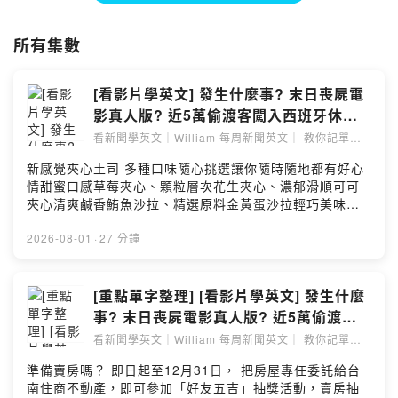
____________________________________________________
所有集數
__
在YouTueb 上會有更棒的學習效果喔
https://www.youtube.com/@WeiLinEnglish
[看影片學英文] 發生什麼事? 末日喪屍電
影真人版? 近5萬偷渡客闖入西班牙休達
___________________________________________________
(2026-07-31) #時事英文 #英文閱讀 #英
看新聞學英文｜William 每周新聞英文｜ 教你記單字
｜看懂文章
--
文單字 #英語學習
新感覺夾心土司 多種口味隨心挑選讓你隨時隨地都有好心
Hosting provided by SoundOn
情甜蜜口感草莓夾心、顆粒層次花生夾心、濃郁滑順可可
夾心清爽鹹香鮪魚沙拉、精選原料金黃蛋沙拉輕巧美味帶
著走，迎接多變的每一天7-Eleven多種口味販售中
https://sofm.pse.is/9fcy9w -- 準備賣房嗎？ 即日起至12
2026-08-01
·
27 分鐘
月31日， 把房屋專任委託給台南住商不動產，即可參加
「好友五吉」抽獎活動，賣房抽五機~有機會抽中最新
iPhone 18！錦上添花, 好運大獎拿不完! 詳情請洽台南住
[重點單字整理] [看影片學英文] 發生什麼
商任一加盟店。https://sofm.pse.is/9eqh8t －－－－以
事? 末日喪屍電影真人版? 近5萬偷渡客
上為 SoundOn 動態廣告－－－－ ➡️本篇新聞YouTube連
闖入西班牙休達)
看新聞學英文｜William 每周新聞英文｜ 教你記單字
結: https://youtu.be/3ZIPyQYmqBU ➡️單字整理影片:
｜看懂文章
https://youtu.be/0rC1YU2SyM8 ➡️ 這是跟YouTube 同
準備賣房嗎？ 即日起至12月31日， 把房屋專任委託給台
步的Podcast 頻道, 用YouTube收看會有最好的學習效果
南住商不動產，即可參加「好友五吉」抽獎活動，賣房抽