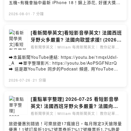
喔 ➡️EF Hello 提供給 William 粉絲的[6折] [終生使用] 獨
五機~有機會抽中最新 iPhone 18！錦上添花, 好運大獎拿
家優惠只要NT$2999，折扣網址
不完! 詳情請洽台南住商任一加盟店。
https://shorturl.at/QYDaE ➡️彷彿喪屍電影般的畫面 ➡️快
https://sofm.pse.is/9eqh4c -- 出國前最怕匯率一直漲?中
2026-08-01
·
7 分鐘
要5萬人的摩洛哥民眾衝進西班牙的休達 ➡️為什麼會發生
國信託銀行挺你聰明換匯設定匯率到價智慧通知，匯率相
這種事情? ➡️快來看看路透社的特派記者解說 ➡️單字背了
對低點不錯過再領優惠券享美金最高減3分等優惠立即設
就忘? 句子看了不懂? 收看我的影片, 相信能解決你的學習
定：https://sofm.pse.is/9etrdc投資外幣如幣別轉換可能
[看新聞學英文]看短影音學英文! 法國西班
痛點!! ➡️加入會員連
產生匯兌損失，應評估涉及自身情況審慎投資。完整注意
牙野火多嚴重? 法國向歐盟求援! (2026-
結: https://www.youtube.com/channel/UCy4rREatQSu
事項詳見網站資訊。 －－－－以上為 SoundOn 動態廣告
07-25) #時事英文 #英文閱讀 #英文單字
dxASFTyz0F8w/join 每周四的影片皆為 “會員限定” 影
看新聞學英文｜William 每周新聞英文｜ 教你記單字
－－－－ 來源新聞講解影片:
｜看懂文章
片, 於YouTube加入會員享有以下福利, 讓你的學習更有力
#英語學習
https://youtu.be/3ZIPyQYmqBU 本篇單字涵蓋新聞單
➡️本篇新聞YouTube連結: https://youtu.be/1mqxUdxI-
喔 💥更長的文章解析 💥單字小測驗無期限 💥精美講義
字 + William 老師額外補充的單字 由Notebook LM整理
_A ➡️單字整理影片: https://youtu.be/AoPSGFNlzrQ
無期限 (上面有整理好影片的文章跟單字, 資訊量豐富) 💥
製作影片 **整理的相當不錯! ** **給認真的同學們多一
➡️ 這是跟YouTube 同步的Podcast 頻道, 用YouTube收
若當月業務較繁忙, 我會優先上架會員限定影片 一個月只
個學習管道喔 ** --Hosting provided by SoundOn
看會有最好的學習效果喔 ➡️EF Hello 提供給 William 粉
要基本45元 ( 若想支持我的同學還有75元跟150元可選擇)
絲的[6折] [終生使用] 獨家優惠只要NT$2999，折扣網址
2026-07-26
·
21 分鐘
跟著William 一起 看時事, 學單字, 閱讀大進步~ ➡️本
https://shorturl.at/QYDaE ➡️歐洲野火肆虐法國跟西班牙
篇新聞講義: (講義提供一周, 歡迎加入會員, 會另外提供無
➡️目前風勢跟溫度, 都不利於將火勢撲滅 ➡️來看看BBC的
期限的講義網址喔)
短影音, 快速了解火災的可怕 ➡️單字背了就忘? 句子看了
[重點單字整理] 2026-07-25 看短影音學
https://drive.google.com/file/d/1Z6KxFYDc7SvMjMJB
不懂? 收看我的影片, 相信能解決你的學習痛點!! ➡️加入
OizhTztUfv7RIBmK/view?usp=sharing ➡️免費的背單
英文! 法國西班牙野火多嚴重? 法國向歐
會員連
字神兵利器Quizlet APP, William 幫你把影片全部的單字
盟求援! (來源: 看短影音學英文! 法國西班
看新聞學英文｜William 每周新聞英文｜ 教你記單字
結: https://www.youtube.com/channel/UCy4rREatQSu
整理到Quizlet囉!!
｜看懂文章
牙野火多嚴重? 法國向歐盟求援!)
dxASFTyz0F8w/join 每周四的影片皆為 “會員限定” 影
https://quizlet.com/tw/1197435052/2026-07-31-
旅遊優惠別錯過！可樂旅遊17瘋搶日，每月限定3天搶限量
片, 於YouTube加入會員享有以下福利, 讓你的學習更有力
%E7%9C%8B%E5%BD%B1%E7%89%87%E5%AD%B8
優惠！1號訂房折10%7號票券折7%17號機票折1.7%熱愛