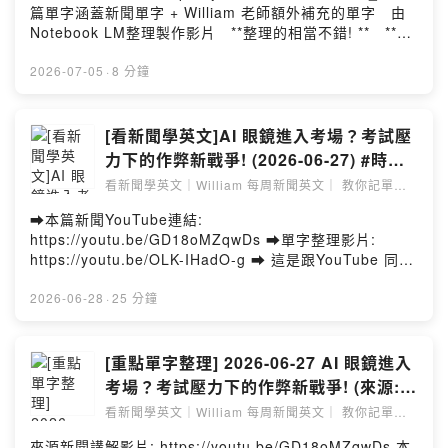
dxASFTyz0F8w/join 每周四的影片皆為 “會員限定” 影
bbc%E6%B0%A3%E8%B1%A1%E4%B8%BB%E6%92
篇單字涵蓋新聞單字 + William 老師額外補充的單字 由
片, 於YouTube加入會員享有以下福利, 讓你的學習更有力
%AD%E5%A0%B1%E5%B0%8E%E5%B7%B4%E5%A8
Notebook LM整理製作影片 **整理的相當不錯! ** **給
喔 💥更長的文章解析 💥單字小測驗無期限 💥精美講義
%81%E9%A2%B1%E9%A2%A8-flash-cards/?
認真的同學們多一個學習管道喔 ** --Hosting provided
無期限 (上面有整理好影片的文章跟單字, 資訊量豐富) 💥
i=c3c29&x=1qqt 大量閱讀, 才能有效提升英語能力 結合
by SoundOn
2026-07-05
·
8 分鐘
若當月業務較繁忙, 我會優先上架會員限定影片 一個月只
時事, 讓你的閱讀更加生活化 William老師畢業於美國賓州
要基本45元 ( 若想支持我的同學還有75元跟150元可選擇)
大學英語教學碩士 擁有10多年的英語教學經驗 跟著我一
跟著William 一起 看時事, 學單字, 閱讀大進步~ ➡️本
起, 每周看新聞, 學英文 帶你了解時事, 也了解相關英文單
[看新聞學英文]AI 眼鏡進入考場？考試壓
篇新聞講義: (講義提供一周, 歡迎加入會員, 會另外提供無
字 新聞來源:
力下的作弊新戰爭! (2026-06-27) #時事
期限的講義網址喔)
https://www.bbc.com/news/articles/c04y6wr03gxo --
英文 #英文閱讀 #英文單字 #英語學習
https://drive.google.com/file/d/1bzb1HJBftbkzrrYhdK
看新聞學英文｜William 每周新聞英文｜ 教你記單字
Hosting provided by SoundOn
｜看懂文章
dW_eqmpST9DB2z/view?usp=sharing ➡️免費的背
➡️本篇新聞YouTube連結:
單字神兵利器Quizlet APP, William 幫你把影片全部的單
https://youtu.be/GD18oMZqwDs ➡️單字整理影片:
字整理到Quizlet囉!!
https://youtu.be/OLK-IHadO-g ➡️ 這是跟YouTube 同步
https://quizlet.com/tw/1193131730/2026-07-04-
的Podcast 頻道, 用YouTube收看會有最好的學習效果喔
%E5%9F%8E%E5%B8%82%E7%82%BA%E4%BB%80
➡️EF Hello 提供給 William 粉絲的[6折] [終生使用] 獨家
2026-06-28
·
25 分鐘
%E9%BA%BC%E8%B6%8A%E4%BE%86%E8%B6%8A
優惠只要NT$2999，折扣網址
%E7%86%B1%E9%83%BD%E5%B8%82%E7%86%B1
https://shorturl.at/QYDaE ➡️AI智慧眼鏡進入考場 ➡️引發
%E5%B3%B6%E6%95%88%E6%87%89%E5%9C%96
作弊與隱私疑慮 ➡️我們該如何看到科技不斷突破的發展?
[重點單字整理] 2026-06-27 AI 眼鏡進入
%E6%96%87%E8%A7%A3%E8%AA%AA-flash-
➡️單字背了就忘? 句子看了不懂? 收看我的影片, 相信能解
cards/?i=c3c29&x=1qqt 大量閱讀, 才能有效提升英語
考場？考試壓力下的作弊新戰爭! (來源:
決你的學習痛點!! ➡️加入會員連
能力 結合時事, 讓你的閱讀更加生活化 William老師畢業於
AI 眼鏡進入考場？考試壓力下的作弊新戰
看新聞學英文｜William 每周新聞英文｜ 教你記單字
結: https://www.youtube.com/channel/UCy4rREatQSu
美國賓州大學英語教學碩士 擁有10多年的英語教學經驗 跟
｜看懂文章
爭!)
dxASFTyz0F8w/join 每周四的影片皆為 “會員限定” 影片,
著我一起, 每周看新聞, 學英文 帶你了解時事, 也了解相關
來源新聞講解影片: https://youtu.be/GD18oMZqwDs 本