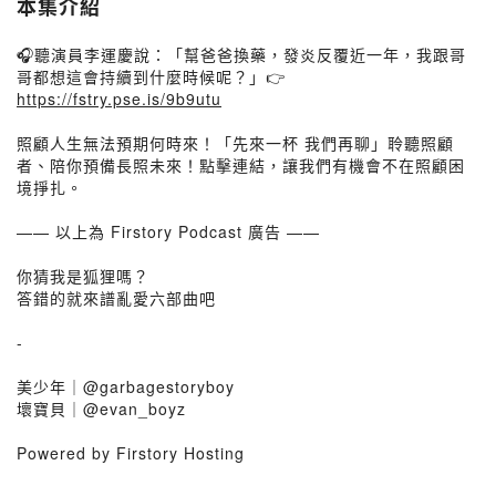
本集介紹
🎧聽演員李運慶說：「幫爸爸換藥，發炎反覆近一年，我跟哥
哥都想這會持續到什麼時候呢？」👉
https://fstry.pse.is/9b9utu
照顧人生無法預期何時來！「先來一杯 我們再聊」聆聽照顧
者、陪你預備長照未來！點擊連結，讓我們有機會不在照顧困
境掙扎。
—— 以上為 Firstory Podcast 廣告 ——
你猜我是狐狸嗎？
答錯的就來譜亂愛六部曲吧
-
美少年｜@garbagestoryboy
壞寶貝｜@evan_boyz
Powered by Firstory Hosting