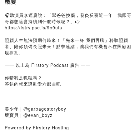
概要
🎧聽演員李運慶說：「幫爸爸換藥，發炎反覆近一年，我跟哥
哥都想這會持續到什麼時候呢？」👉
https://fstry.pse.is/9b9utu
照顧人生無法預期何時來！「先來一杯 我們再聊」聆聽照顧
者、陪你預備長照未來！點擊連結，讓我們有機會不在照顧困
境掙扎。
—— 以上為 Firstory Podcast 廣告 ——
你猜我是狐狸嗎？
答錯的就來譜亂愛六部曲吧
-
美少年｜@garbagestoryboy
壞寶貝｜@evan_boyz
Powered by Firstory Hosting