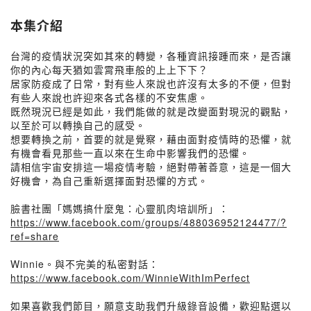
本集介紹
台灣的疫情狀況突如其來的轉變，各種資訊接踵而來，是否讓
你的內心每天猶如雲霄飛車般的上上下下？
居家防疫成了日常，對有些人來說也許沒有太多的不便，但對
有些人來說也許迎來各式各樣的不安焦慮。
既然現況已經是如此，我們能做的就是改變面對現況的觀點，
以至於可以轉換自己的感受。
想要轉換之前，首要的就是覺察，藉由面對疫情時的恐懼，就
有機會看見那些一直以來在生命中影響我們的恐懼。
請相信宇宙安排這一場疫情考驗，絕對帶著善意，這是一個大
好機會，為自己重新選擇面對恐懼的方式。
臉書社團「媽媽搞什麼鬼：心靈肌肉培訓所」：
https://www.facebook.com/groups/488036952124477/?
ref=share
Winnie。與不完美的私密對話：
https://www.facebook.com/WinnieWithImPerfect
如果喜歡我們節目，願意支助我們升級錄音設備，歡迎點選以