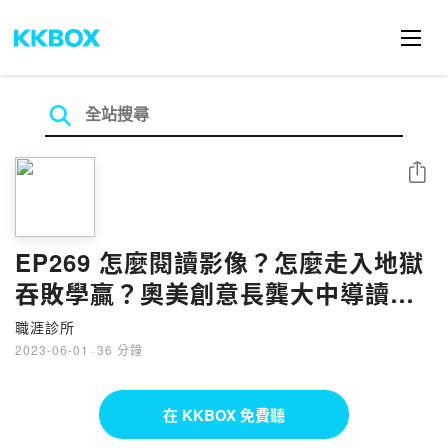
分享
EP269 怎麼閱讀影像？怎麼走入地獄
吞敗學贏？奧美創意長龔大中導讀小
人物的影響力
職涯診所
2023-06-01
·
36 分鐘
在 KKBOX 免費聽