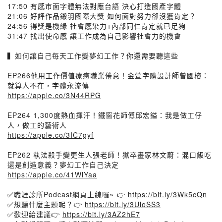
17:50 有感市面字體無法對應台語 決心打造國產字體
21:06 好評作品鎩羽國際大獎 如何面對努力卻沒獲肯定？
24:56 得獎是機緣 社會感染力+內部同仁肯定就已足夠
31:47 找出使命感 讓工作成為自己影響社會力的機會
▍如何讓自己每天工作變夢幻工作？你還需要聽這些
EP266他用工作價值療癒職業倦怠！金萱字體設計師曾國榕：
就算人不在，字體永流傳
https://apple.co/3N44RPG
EP264 1,300度熱血揮汗！鐵窗花師傅邱宏鎰：我是做工仔
人，做工的藝術人
https://apple.co/3IC7gyf
EP262 執法殺手變更生人張老師！獄卒畫家林文蔚：混口飯吃
還是創造意義？夢幻工作自己決定
https://apple.co/41WlYaa
✅職涯診所Podcast網頁上線囉~ 👉
https://bit.ly/3Wk5cQn
✅想聽什麼主題呢？👉
https://bit.ly/3UloSS3
✅歡迎給建議👉
https://bit.ly/3AZ2hE7