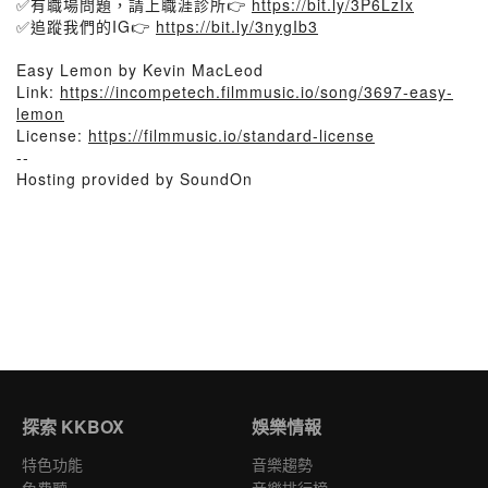
✅有職場問題，請上職涯診所👉
https://bit.ly/3P6LzIx
✅追蹤我們的IG👉
https://bit.ly/3nygIb3
Easy Lemon by Kevin MacLeod
Link:
https://incompetech.filmmusic.io/song/3697-easy-
lemon
License:
https://filmmusic.io/standard-license
--
Hosting provided by SoundOn
探索 KKBOX
娛樂情報
特色功能
音樂趨勢