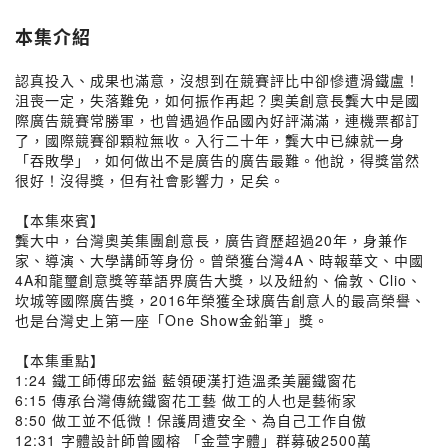
本集介紹
認真投入、成果也滿意，沒想到在競賽評比中卻慘遭滑鐵盧！
沮喪一定，失落難免，如何振作再起？奧美創意長龔大中是國
際廣告競賽常勝軍，也曾遇過作品國內好評滿滿，連機票都訂
了，國際競賽卻顆粒無收。入行二十年，龔大中已練就一身
「吞敗學」，如何做出不是廣告的廣告最難。他說，得獎當然
很好！沒得獎，但有社會影響力，足矣。
【本集來賓】
龔大中，台灣奧美集團創意長，廣告資歷超過20年，身兼作
家、導演、大學講師等身份。曾榮獲台灣4A、時報華文、中國
4A和龍璽創意獎等華語界廣告大獎，以及紐約、倫敦、Clio、
坎城等國際廣告獎，2016年榮獲全球廣告創意人的最高榮譽、
也是台灣史上第一座「One Show金鉛筆」獎。
【本集重點】
1:24 鐵工師傅邱宏鎰 藍領硬漢打造溫柔美麗鐵窗花
6:15 傳承台灣傳統鐵窗花工藝 做工的人也是藝術家
8:50 做工並不低微！保護周遭安全、為自己工作自傲
12:31 字體設計師曾國榕 「金萱字體」群募破2500萬