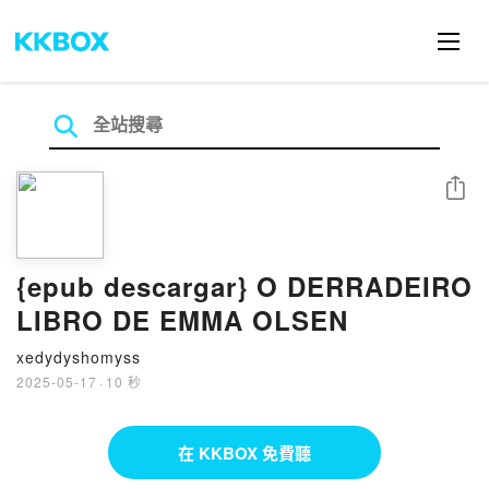
分享
{epub descargar} O DERRADEIRO
LIBRO DE EMMA OLSEN
xedydyshomyss
2025-05-17
·
10 秒
在 KKBOX 免費聽