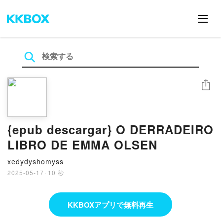
シェア
{epub descargar} O DERRADEIRO
LIBRO DE EMMA OLSEN
xedydyshomyss
2025-05-17
·
10 秒
KKBOXアプリで無料再生