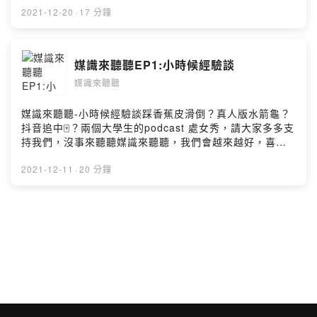
歡我們的話歡迎追中分享，讓我們一直講給你聽！
2021-12-20
·
17 分鐘
Powered by Firstory Hosting
媒識來聽聽EP1:小時候經驗談
媒識來聽聽
媒識來聽聽-小時候經驗談踩香蕉皮滑倒？真人版水箭龜？
抖音追中🀄️？兩個大學生的podcast 處女秀，請大家多多支
持我們，沒事來聽聽媒識來聽聽，我們會越來越好，喜歡
我們的話歡迎追中分享，讓我們一直講給你聽！Powered
by Firstory Hosting
2021-12-11
·
20 分鐘