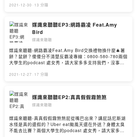
享，讓我們一直講給你聽！Powered by Firstory Hosting
2021-12-30
·
13 分鐘
媒識來聽聽EP3:網路霸凌 Feat.Amy
Bird
媒識來聽聽
媒識來聽聽-網路霸凌Feat.Amy Bird交換禮物換什麼🎄薯
餅？鼠餅？傻傻分不清楚反霸凌專線：0800-580-780兩個
大學生的podcast 處女秀，請大家多多支持我們，沒事來
聽聽媒識來聽聽，我們會越來越好，喜歡我們的話歡迎追
中分享，讓我們一直講給你聽！Powered by Firstory
2021-12-27
·
17 分鐘
Hosting
媒識來聽聽EP2:真真假假霧煞煞
媒識來聽聽
媒識來聽聽-真真假假霧煞煞屁從嘴巴出來？講屁話尼斯湖
水怪是真的還假的？Uber eat颱風天還在外送？身體太臭
不能去比賽？兩個大學生的podcast 處女秀，請大家多多
支持我們，沒事來聽聽媒識來聽聽，我們會越來越好，喜