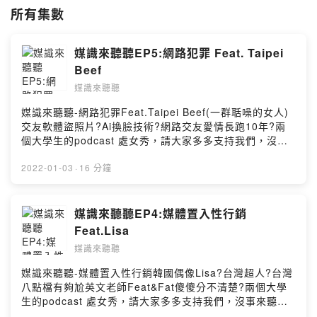
所有集數
媒識來聽聽EP5:網路犯罪 Feat. Taipei
Beef
媒識來聽聽
媒識來聽聽-網路犯罪Feat.Taipei Beef(一群聒噪的女人)
交友軟體盜照片?Ai換臉技術?網路交友愛情長跑10年?兩
個大學生的podcast 處女秀，請大家多多支持我們，沒事
來聽聽媒識來聽聽，我們會越來越好，喜歡我們的話歡迎
追中分享，讓我們一直講給你聽！Powered by Firstory
2022-01-03
·
16 分鐘
Hosting
媒識來聽聽EP4:媒體置入性行銷
Feat.Lisa
媒識來聽聽
媒識來聽聽-媒體置入性行銷韓國偶像Lisa?台灣超人?台灣
八點檔有夠尬英文老師Feat&Fat傻傻分不清楚?兩個大學
生的podcast 處女秀，請大家多多支持我們，沒事來聽聽
媒識來聽聽，我們會越來越好，喜歡我們的話歡迎追中分