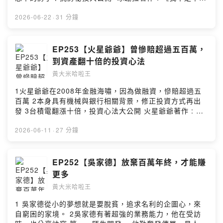
運，只是很早學會選擇》
https://www.books.com.tw/products/0011039939?
2026-06-22
·
31 分鐘
sloc=main --Hosting provided by SoundOn
EP253【火星爺爺】曾慘賠超過五百萬，
到資產翻十倍的投資心法
黃大米哈啦王
1火星爺爺在2008年金融海嘯，因為做融資，慘賠超過五
百萬 2本身具有機械與銀行相關背景，修正投資方式再出
發 3台積電翻漲十倍，投資心法大公開 火星爺爺著作 : 小
瘤球遊記：一位鼻咽癌患者的療癒旅程
https://www.books.com.tw/products/0011051138?
2026-06-11
·
27 分鐘
sloc=main --Hosting provided by SoundOn
EP252【吳家德】放棄百萬年終，才能賺
更多
黃大米哈啦王
1 吳家德從小的夢想就是要脫貧，追求名利的企圖心，來
自窮困的家境。 2吳家德有著超強的業務能力，他在受訪