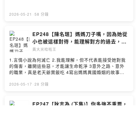
2026-05-21
·
58 分鐘
EP248【陳名珉】媽媽刀子嘴，因為她從
小也被這樣對待，能理解對方的過去，就
能諒解她的現在
黃大米哈啦王
1.言情小說為何滅亡 2.我能理解，但不代表能接受她對我
的傷害，離開這些惡，才能讓生命乾淨 3意外之路、意外
的職業，真是老天爺賞飯吃 4寫出媽媽異國婚姻的故事，
才是真的釋懷 --Hosting provided by SoundOn
2026-05-17
·
28 分鐘
EP247【狄志為 (下集)】你多強不重要，
你多常陪伴很重要
黃大米哈啦王
1. 陪伴是藥，好好說話，關係才能好好 2. 真正重要的不是
你多能撐，而是你願不願意留下來陪孩子走過他的人生階