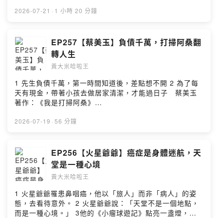
https://podcasts.apple.com/tw/podcast/%E6%94%BE
%E9%96%8B%E5%BF%83%E6%96%87%E5%8C%96-
2026-07-21
·
1 小時 20 分鐘
ltd/id1509147544 --Hosting provided by SoundOn
EP257【蔡美玉】負債千萬，打掃阿桑翻
轉人生
黃大米哈啦王
1 先生負債千萬，第一時間知道後，差點想不開 2 為了每
天有現金，帶著小孩去做居家清潔，才能過日子 蔡美玉
著作：《我是打掃阿桑》
https://www.books.com.tw/products/0011053668?
sloc=main --Hosting provided by SoundOn
2026-07-19
·
56 分鐘
EP256【火星爺爺】癌症是身體迷航，天
堂是一種心境
黃大米哈啦王
1 火星爺爺罹患鼻咽癌，他以「旅人」而非「病人」的姿
態，去看待意外。 2 火星爺爺說：「天堂不是一個地點，
而是一種心境。」 3他的《小瘤球遊記》點亮一盞燈，照