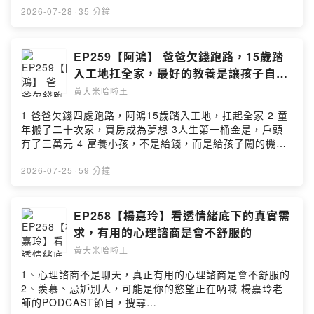
2026-07-28
·
35 分鐘
EP259【阿鴻】 爸爸欠錢跑路，15歲踏
入工地扛全家，最好的教養是讓孩子自已
去闖
黃大米哈啦王
1 爸爸欠錢四處跑路，阿鴻15歲踏入工地，扛起全家 2 童
年搬了二十次家，買房成為夢想 3人生第一桶金是，戶頭
有了三萬元 4 富養小孩，不是給錢，而是給孩子闖的機會
518歲起不給孩子零用錢，讓他們學會扛起自己的人生
水泥工阿鴻 鄭志鴻著作：《做工的阿爸；教孩子扛起自己
2026-07-25
·
59 分鐘
的人生》
https://www.books.com.tw/products/0011053155?
sloc=reprodi3 --Hosting provided by SoundOn
EP258【楊嘉玲】看透情緒底下的真實需
求，有用的心理諮商是會不舒服的
黃大米哈啦王
1、心理諮商不是聊天，真正有用的心理諮商是會不舒服的
2、羨慕、忌妒別人，可能是你的慾望正在吶喊 楊嘉玲老
師的PODCAST節目，搜尋