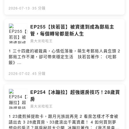
亮你即將走過，「無常、無苦、無我」的自在天堂。 火
星爺爺著作：《小瘤球遊記》
2026-07-13
·
35 分鐘
https://www.books.com.tw/products/0011051136?
sloc=main --Hosting provided by SoundOn
EP255【扶若芸】被資遣到成為郵局主
管，每個轉彎都是新人生
黃大米哈啦王
1 三十四歲的被裁員，心情低落後，萌生考郵局人員念頭 2
郵局工作不潮，卻可帶來穩定生活 扶若芸著作：《吃郵
飯》
https://www.books.com.tw/products/0011052582?
sloc=main --Hosting provided by SoundOn
2026-07-02
·
45 分鐘
EP254【冰蹦拉】超強選房技巧！28歲買
房
黃大米哈啦王
1 23歲剪掉提款卡，跟月光族說再見 2 看房怎樣才不會被
請出去 3 28歲買房、33歲滾出千萬資產！ 4 如何買到夢
想中的房子？挑房秘技大公開 冰蹦拉著作：《我不是幸