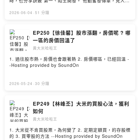
時，也分享訣竅 第一、陌生開發。 他勤奮發傳單，見人就
發，見信箱就插，看似最傳統的方法，卻總有機會讓生意
上門。 第二、下雨天是拜訪的最佳時機 吳家德說，下雨天
2026-06-04
·
51 分鐘
你一定要去拜訪顧客，你不要躲在家裡，不要躲在辦公
室，因為多數的業務都不會出門，只有你怎麼這麼大雨還
出來找客戶，客戶會感動 吳家德著作：《與人為善的幸福
EP250【徐佳馨】股市漲翻，房價呢 ? 哪
哲學：吳家德的豐盛人生心法》
一區的房價回溫了
https://www.books.com.tw/products/0011018477?
黃大米哈啦王
sloc=main --Hosting provided by SoundOn
1. 過往股市熱，房價也會跟著熱 2. 房價哪區，已經回溫 -
-Hosting provided by SoundOn
2026-05-24
·
30 分鐘
EP249【林峰丕】大米的買股心法，獲利
如何
黃大米哈啦王
1. 大米從不肯買股票，為何變了 2. 定期定額買，的存股標
的 3. 買零股的方法 --Hosting provided by SoundOn