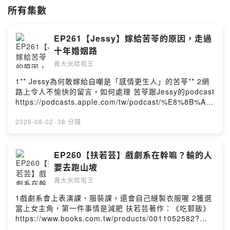
所有集數
EP261【Jessy】嫁給苦苓的原因，走過
十年婚姻路
黃大米哈啦王
1** Jessy為何敢嫁給自嘲是「感情更生人」的苦苓** 2網
路上令人不愉快的留言，如何處理 苦苓跟Jessy的podcast
https://podcasts.apple.com/tw/podcast/%E8%8B%A6
%E8%8B%93%E5%B7%B4%E6%8B%89%E5%B7%B4
%E6%8B%89/id1541094143 --Hosting provided by
2026-08-02
·
38 分鐘
SoundOn
EP260【扶若芸】戲劇系在幹嘛？輸的人
要去跑山坡
黃大米哈啦王
1戲劇系會上表演課、服裝課，還會自己縫製衣服喔 2獲選
當上女主角，第一件事情是減肥 扶若芸著作：《吃郵飯》
https://www.books.com.tw/products/0011052582?
sloc=main --Hosting provided by SoundOn