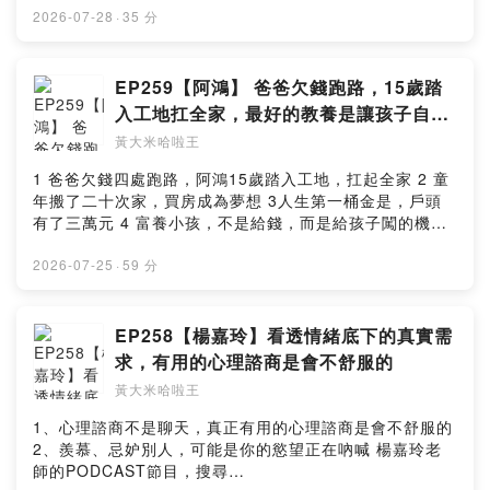
2026-07-28
·
35 分
EP259【阿鴻】 爸爸欠錢跑路，15歲踏
入工地扛全家，最好的教養是讓孩子自已
去闖
黃大米哈啦王
1 爸爸欠錢四處跑路，阿鴻15歲踏入工地，扛起全家 2 童
年搬了二十次家，買房成為夢想 3人生第一桶金是，戶頭
有了三萬元 4 富養小孩，不是給錢，而是給孩子闖的機會
518歲起不給孩子零用錢，讓他們學會扛起自己的人生
水泥工阿鴻 鄭志鴻著作：《做工的阿爸；教孩子扛起自己
2026-07-25
·
59 分
的人生》
https://www.books.com.tw/products/0011053155?
sloc=reprodi3 --Hosting provided by SoundOn
EP258【楊嘉玲】看透情緒底下的真實需
求，有用的心理諮商是會不舒服的
黃大米哈啦王
1、心理諮商不是聊天，真正有用的心理諮商是會不舒服的
2、羨慕、忌妒別人，可能是你的慾望正在吶喊 楊嘉玲老
師的PODCAST節目，搜尋