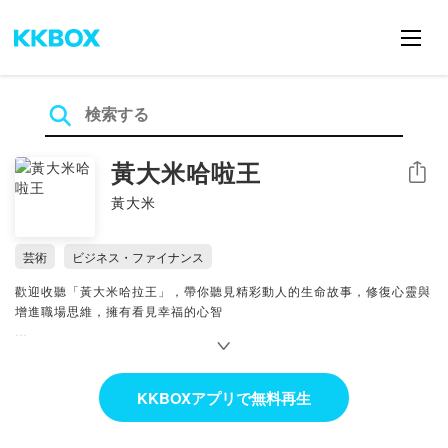
黃大米哈啦王
シェア
黃大米
芸術
ビジネス・ファイナンス
歡迎收聽「黃大米哈拉王」，帶你聽見精彩動人的生命故事，修復心靈與
增進職場思維，擁有看見幸福的心智
--
Hosting provided by SoundOn
KKBOXアプリで無料再生