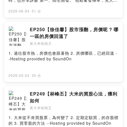
時，也分享訣竅 第一、陌生開發。 他勤奮發傳單，見人就
發，見信箱就插，看似最傳統的方法，卻總有機會讓生意
上門。 第二、下雨天是拜訪的最佳時機 吳家德說，下雨天
2026-06-04
·
51 分
你一定要去拜訪顧客，你不要躲在家裡，不要躲在辦公
室，因為多數的業務都不會出門，只有你怎麼這麼大雨還
出來找客戶，客戶會感動 吳家德著作：《與人為善的幸福
EP250【徐佳馨】股市漲翻，房價呢 ? 哪
哲學：吳家德的豐盛人生心法》
一區的房價回溫了
https://www.books.com.tw/products/0011018477?
黃大米哈啦王
sloc=main --Hosting provided by SoundOn
1. 過往股市熱，房價也會跟著熱 2. 房價哪區，已經回溫 -
-Hosting provided by SoundOn
2026-05-24
·
30 分
EP249【林峰丕】大米的買股心法，獲利
如何
黃大米哈啦王
1. 大米從不肯買股票，為何變了 2. 定期定額買，的存股標
的 3. 買零股的方法 --Hosting provided by SoundOn