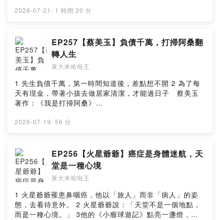
https://podcasts.apple.com/tw/podcast/%E6%94%BE
%E9%96%8B%E5%BF%83%E6%96%87%E5%8C%96-
2026-07-21
·
1 時間 20 分
ltd/id1509147544 --Hosting provided by SoundOn
EP257【蔡美玉】負債千萬，打掃阿桑翻
轉人生
黃大米哈啦王
1 先生負債千萬，第一時間知道後，差點想不開 2 為了每
天有現金，帶著小孩去做居家清潔，才能過日子 蔡美玉
著作：《我是打掃阿桑》
https://www.books.com.tw/products/0011053668?
sloc=main --Hosting provided by SoundOn
2026-07-19
·
56 分
EP256【火星爺爺】癌症是身體迷航，天
堂是一種心境
黃大米哈啦王
1 火星爺爺罹患鼻咽癌，他以「旅人」而非「病人」的姿
態，去看待意外。 2 火星爺爺說：「天堂不是一個地點，
而是一種心境。」 3他的《小瘤球遊記》點亮一盞燈，照