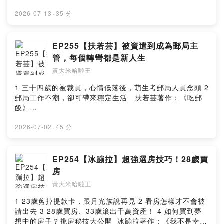
亮你即將走過，「無常、無苦、無我」的自在天堂。 火
星爺爺著作：《小瘤球遊記》
2026-07-13
·
35 分
https://www.books.com.tw/products/0011051136?
sloc=main --Hosting provided by SoundOn
EP255【扶若芸】被資遣到成為郵局主
管，每個轉彎都是新人生
黃大米哈啦王
1 三十四歲的被裁員，心情低落後，萌生考郵局人員念頭 2
郵局工作不潮，卻可帶來穩定生活 扶若芸著作：《吃郵
飯》
https://www.books.com.tw/products/0011052582?
sloc=main --Hosting provided by SoundOn
2026-07-02
·
45 分
EP254【冰蹦拉】超強選房技巧！28歲買
房
黃大米哈啦王
1 23歲剪掉提款卡，跟月光族說再見 2 看房怎樣才不會被
請出去 3 28歲買房、33歲滾出千萬資產！ 4 如何買到夢
想中的房子？挑房秘技大公開 冰蹦拉著作：《我不是幸