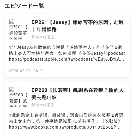
エピソード一覧
EP261【Jessy】嫁給苦苓的原因，走過
十年婚姻路
黃大米哈啦王
1** Jessy為何敢嫁給自嘲是「感情更生人」的苦苓** 2網
路上令人不愉快的留言，如何處理 苦苓跟Jessy的podcast
https://podcasts.apple.com/tw/podcast/%E8%8B%A6
%E8%8B%93%E5%B7%B4%E6%8B%89%E5%B7%B4
%E6%8B%89/id1541094143 --Hosting provided by
2026-08-02
·
38 分
SoundOn
EP260【扶若芸】戲劇系在幹嘛？輸的人
要去跑山坡
黃大米哈啦王
1戲劇系會上表演課、服裝課，還會自己縫製衣服喔 2獲選
當上女主角，第一件事情是減肥 扶若芸著作：《吃郵飯》
https://www.books.com.tw/products/0011052582?
sloc=main --Hosting provided by SoundOn