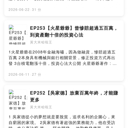
運，只是很早學會選擇》
https://www.books.com.tw/products/0011039939?
2026-06-22
·
31 分
sloc=main --Hosting provided by SoundOn
EP253【火星爺爺】曾慘賠超過五百萬，
到資產翻十倍的投資心法
黃大米哈啦王
1火星爺爺在2008年金融海嘯，因為做融資，慘賠超過五
百萬 2本身具有機械與銀行相關背景，修正投資方式再出
發 3台積電翻漲十倍，投資心法大公開 火星爺爺著作 : 小
瘤球遊記：一位鼻咽癌患者的療癒旅程
https://www.books.com.tw/products/0011051138?
2026-06-11
·
27 分
sloc=main --Hosting provided by SoundOn
EP252【吳家德】放棄百萬年終，才能賺
更多
黃大米哈啦王
1 吳家德從小的夢想就是要脫貧，追求名利的企圖心，來
自窮困的家境。 2吳家德有著超強的業務能力，他在受訪