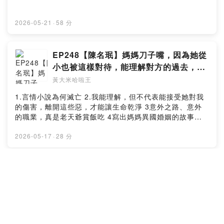
2026-05-21
·
58 分
EP248【陳名珉】媽媽刀子嘴，因為她從
小也被這樣對待，能理解對方的過去，就
能諒解她的現在
黃大米哈啦王
1.言情小說為何滅亡 2.我能理解，但不代表能接受她對我
的傷害，離開這些惡，才能讓生命乾淨 3意外之路、意外
的職業，真是老天爺賞飯吃 4寫出媽媽異國婚姻的故事，
才是真的釋懷 --Hosting provided by SoundOn
2026-05-17
·
28 分
EP247【狄志為 (下集)】你多強不重要，
你多常陪伴很重要
黃大米哈啦王
1. 陪伴是藥，好好說話，關係才能好好 2. 真正重要的不是
你多能撐，而是你願不願意留下來陪孩子走過他的人生階