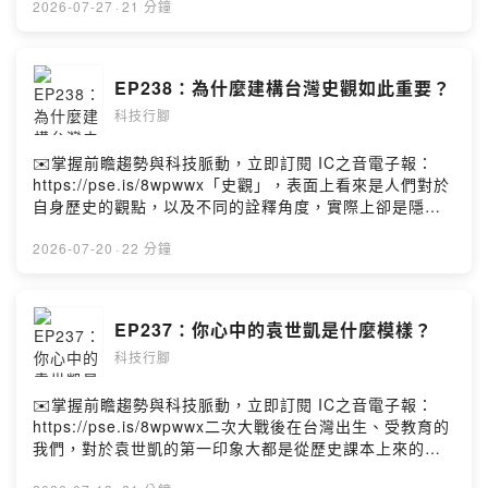
專業意見？的確，參與會議看起來是再平常也不過的日
2026-07-27
·
21 分鐘
常，但如果對「專業」有一定的標準與期待，這些環節，
都應該是更值得用心的關鍵。黃欽勇Facebook
https://www.facebook.com/hwangchinyeong
EP238：為什麼建構台灣史觀如此重要？
科技行腳
✉️掌握前瞻趨勢與科技脈動，立即訂閱 IC之音電子報：
https://pse.is/8wpwwx「史觀」，表面上看來是人們對於
自身歷史的觀點，以及不同的詮釋角度，實際上卻是隱藏
在每個人生命底層的認同基礎，決定了「我們是誰」、
「我們從哪裡來」以及「我們要往哪裡去」。更重要的
2026-07-20
·
22 分鐘
是，形塑了一個時代的共同信念，以及對話的基礎。開台
400餘年，經歷過多次政治與經濟上的變動，台灣史觀應該
是什麼樣的存在？黃欽勇Facebook
EP237：你心中的袁世凱是什麼模樣？
https://www.facebook.com/hwangchinyeong
科技行腳
✉️掌握前瞻趨勢與科技脈動，立即訂閱 IC之音電子報：
https://pse.is/8wpwwx二次大戰後在台灣出生、受教育的
我們，對於袁世凱的第一印象大都是從歷史課本上來的：
軍閥、破壞民主的禍首，如果不是因為他，中華民國才不