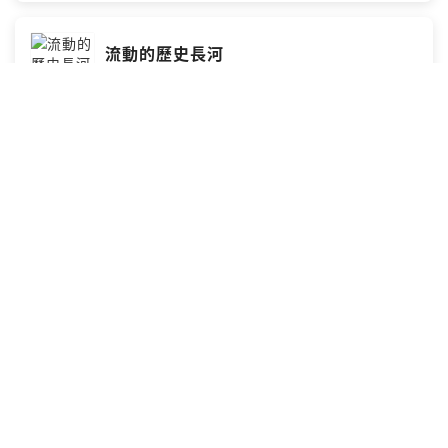
異與價值？黃欽勇Facebook
https://www.facebook.com/hwangchinyeong
流動的歷史長河
科技行腳
回顧過去的400年、150年、100年，一直到50年前的造山
者時代，台灣處處都有不同文化、生態與產業混雜乃至融
合的痕跡，以至於有了今天獨特的價值體系和產業樣貌。
所以，許多當下的紛亂吵雜，放置到歷史長河中，會有不
同的定位。而今日台灣的政治張力與產業快速改變，會是
2026-03-30
·
22 分鐘
哪種脈動、創造出什麼樣的可能？都值得細細探究與思
索。黃欽勇Facebook
https://www.facebook.com/hwangchinyeong
共創、共榮、共享
科技行腳
台灣土地面積不大、人口不算多，卻在AI熱潮中登上全球
經濟成長率之首。許多國家紛紛來台取經，希望了解台灣
究竟做對了什麼。不過，反倒是身在台灣的我們，似乎還
無法適應「長大之後」的台灣，仍然以過去的經驗質疑甚
至看輕共同努力的成果。的確，台灣有許多限制，也還可
2026-03-23
·
23 分鐘
以更好；但是，共創、共榮與共享才是我們的未來。黃欽