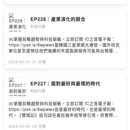
動因應？被動因應與主動造局，不只是台積電的挑戰，更
是台灣百年一遇的轉型抉擇。黃欽勇Facebook
https://www.facebook.com/hwangchinyeong
EP228：產業演化的競合
科技行腳
✉️掌握前瞻趨勢與科技脈動，立即訂閱 IC之音電子報：
https://pse.is/8wpwwx當韓國三星業績大爆發，國外研究
單位甚至還預估他們後續的年度盈餘極有可能與台積電的
營業額相當時，該如何理解這個現象的前因後果？又該怎
麼分析三星的後續與AI全球發展有何關聯？當然，沒有任
2026-05-11
·
21 分鐘
何人可能篤定預測未來AI產業演化的方向，但台灣與韓國
的競合關係，是此刻台灣科技產業必須認真理解的功課。
黃欽勇Facebook
EP227：面對最好與最壞的時代
https://www.facebook.com/hwangchinyeong
科技行腳
✉️掌握前瞻趨勢與科技脈動，立即訂閱 IC之音電子報：
https://pse.is/8wpwwx這是最好的時代，也是最壞的時
代，《雙城記》這句話在最近幾年經常被引用。但實際上
的情況是，AI熱潮帶動之下，對於某些產業很好，有些產
業的生存空間則被極度壓縮、雪上加霜。媒體與出版，常
2026-05-04
·
22 分鐘