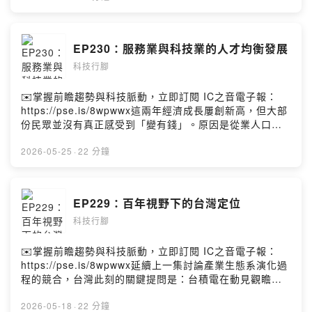
面對的挑戰，不只是應用AI這些新科技就能克服的。重點
在於政府和產業是否能夠重新思考、檢視，找出突圍的可
能願景與路徑。黃欽勇Facebook
EP230：服務業與科技業的人才均衡發展
https://www.facebook.com/hwangchinyeong
科技行腳
✉️掌握前瞻趨勢與科技脈動，立即訂閱 IC之音電子報：
https://pse.is/8wpwwx這兩年經濟成長屢創新高，但大部
份民眾並沒有真正感受到「變有錢」。原因是從業人口占
多數的服務業，雖是維持整個社會食衣住民日常運作的基
礎，卻沒有在這波猛爆式成長中受惠。而值得思考的是，
2026-05-25
·
22 分鐘
這樣的產業發展傾斜將造成人才持續嚴重不均，加上少子
化的壓力，是必須立即面對處理的潛藏冰山。黃欽勇
Facebook
EP229：百年視野下的台灣定位
https://www.facebook.com/hwangchinyeong
科技行腳
✉️掌握前瞻趨勢與科技脈動，立即訂閱 IC之音電子報：
https://pse.is/8wpwwx延續上一集討論產業生態系演化過
程的競合，台灣此刻的關鍵提問是：台積電在動見觀瞻的
位置上，如何與三星維持合作且競爭的關係？或者說，台
積電是否有選擇的權利 ，能夠決定自己的走向，或只能被
2026-05-18
·
22 分鐘