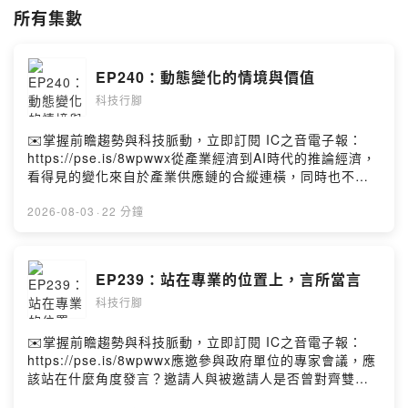
最頂層的菁英只能按部就班，日積月累，被磨損的不會只是設備，也包括
所有集數
心智。如何讓半導體業的從業人員保持對行業的高度熱情，更是半導體業
永續經營的基本需求。
科技業的人，在眾所羨慕的高所得背後，其實是有限的休閒與伴隨而來的
EP240：動態變化的情境與價值
高壓力。多數人的業外生活，停留在投資與旅遊。這一系列節目，也將輔
以科技人的人文素養與國際視野，「萬里路、萬卷書」的概念一方面提醒
科技行腳
自己，別成為「四處旅遊的郵差」，二方面喚醒科技人對於生命的熱誠與
探索。
✉️掌握前瞻趨勢與科技脈動，立即訂閱 IC之音電子報：
本節目由Porite台灣保來得贊助播出。
https://pse.is/8wpwwx從產業經濟到AI時代的推論經濟，
看得見的變化來自於產業供應鏈的合縱連橫，同時也不能
夠忽略的是，隱藏在其中的價值鏈轉變的趨勢。當情境變
化時，價值的產製者、消費者，以及決定價值的方式也與
2026-08-03
·
22 分鐘
以往不同，台灣如何看懂當中可能出現的新規則與新挑
戰？媒體在這樣的情境下，又該如何重新探索真正的價值
所在？黃欽勇Facebook
EP239：站在專業的位置上，言所當言
https://www.facebook.com/hwangchinyeong
科技行腳
✉️掌握前瞻趨勢與科技脈動，立即訂閱 IC之音電子報：
https://pse.is/8wpwwx應邀參與政府單位的專家會議，應
該站在什麼角度發言？邀請人與被邀請人是否曾對齊雙方
的目標，讓會議結論能夠符合彼此期待，提供真正有用的