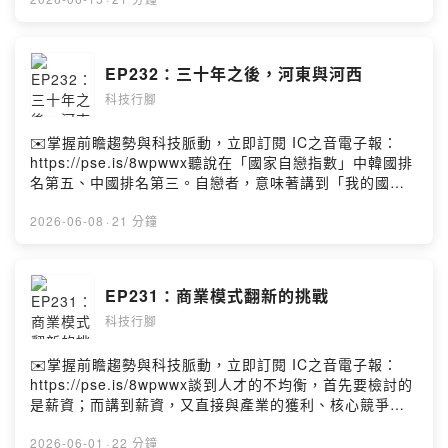
有一天，我的家鄉的主權在英語世界裡不再是一種挑釁或
笑話……」。這句話也提醒我們，台灣的主體意識並非政
治口號，或用來撕裂認同的字眼，而是台灣「定位自我」
不可或缺的社會基礎建設。黃欽勇Facebook
EP232：三十年之後，河東與河西
https://www.facebook.com/hwangchinyeong
科技行腳
✉️掌握前瞻趨勢與科技脈動，立即訂閱 IC之音電子報：
https://pse.is/8wpwwx聽說在「國家自戀指數」中韓國排
名第五、中國排名第三。自戀者，意味著講到「我的國
家」總有種理所當然的自豪與自傲。反觀這兩年經濟成
長、國民所得成長加速前進的台灣，似乎談到自己的國家
2026-06-08
·
21 分鐘
時總不忘帶上一句：「但我們這個不太行……。」謙沖自
牧自然是良好的品格，但台灣如何能夠看自己合乎中道？
有自信且不卑不亢？黃欽勇Facebook
EP231：商業模式翻新的挑戰
https://www.facebook.com/hwangchinyeong
科技行腳
✉️掌握前瞻趨勢與科技脈動，立即訂閱 IC之音電子報：
https://pse.is/8wpwwx談到人才的不均衡，首先要檢討的
是薪資；而講到薪資，又直接與產業的獲利、核心競爭力
相關。台灣服務產業在高齡化、少子化的急迫壓力下，又
受限於內需市場小、企業規模偏小的天然結構，目前擺在
2026-06-01
·
22 分鐘