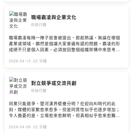
問題，而是社會整體與個人價值觀變革的關鍵時刻。改變
是無可選擇的現在進行式，怎麼變，是每個人都要面對的
挑戰。黃欽勇Facebook
職場霸凌與企業文化
https://www.facebook.com/hwangchinyeong
科技行腳
職場霸凌每隔一陣子就會被提出、掀起熱議，無論在哪個
產業或領域，顯然是個讓大家普遍有感的問題。霸凌的形
成絕不只是個人因素，必須放回整個組織架構中來思考：
為什麼主管會以超乎常理的方式嚴厲斥責、甚至公開侮辱
下屬？如何定義「合理要求」與「惡意霸凌」之間的差
2026-04-13
·
22 分鐘
異？更重要的是，企業文化會不會才是真正的癥結所在？
黃欽勇Facebook
https://www.facebook.com/hwangchinyeong
對立競爭或交流共創
科技行腳
同業只能競爭、楚河漢界壁壘分明？在迎向AI時代的此
刻，媒體的家數愈來愈多，但是同質性似乎也逐步增加；
令人擔憂的是，立場愈來愈鮮明，但真相似乎愈來愈難以
辨別。媒體的未來該怎麼走？台灣兩大重要媒體《電子時
報》與《商業周刊》的兩位掌舵者，又如何看見彼此的差
2026-04-06
·
22 分鐘