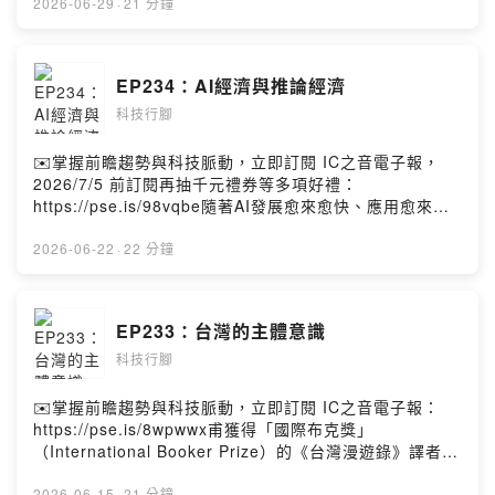
設施、模型、應用。然而如果比對台灣的產業樣態，在這
2026-06-29
·
21 分鐘
個五層蛋糕中我們的發展相當有限。那麼，台灣是否從硬
體供應鏈的面向出發，也提出專屬的AI五層蛋糕？同樣是
五層蛋糕，各自側重哪些產業？這樣的分類背後的意義是
EP234：AI經濟與推論經濟
什麼？黃欽勇Facebook
科技行腳
https://www.facebook.com/hwangchinyeong
✉️掌握前瞻趨勢與科技脈動，立即訂閱 IC之音電子報，
2026/7/5 前訂閱再抽千元禮券等多項好禮：
https://pse.is/98vqbe隨著AI發展愈來愈快、應用愈來愈
廣，這幾年的巨額資本投資如何回收，已成科技巨擘兵家
必爭之地。在AI影響下的產業位移，如何影響經濟生產
2026-06-22
·
22 分鐘
力？Token被視為「貨幣」與「資產」之後，是否宣告著
推論經濟時代的來臨？推論經濟與過去產業經濟、知識經
濟時代有哪些明確的差異？黃欽勇Facebook
EP233：台灣的主體意識
https://www.facebook.com/hwangchinyeong
科技行腳
✉️掌握前瞻趨勢與科技脈動，立即訂閱 IC之音電子報：
https://pse.is/8wpwwx甫獲得「國際布克獎」
（International Booker Prize）的《台灣漫遊錄》譯者金
翎的得獎感言，打動了很多人：「我會持續這樣做，直到
2026-06-15
·
21 分鐘