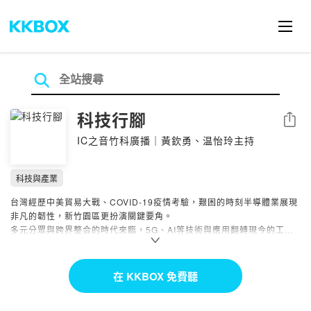
科技行腳
分享
IC之音竹科廣播｜黃欽勇、温怡玲主持
科技與產業
台灣經歷中美貿易大戰、COVID-19疫情考驗，艱困的時刻半導體業展現
非凡的韌性，新竹園區更扮演關鍵要角。
多元分眾與跨界整合的時代來臨，5G、AI等技術與應用翻轉現今的工作
及生活面貌，我們應該以更寬廣的角度，思考科技從業人員的資訊、精神
面的需求。
半導體是匯聚菁英的產業，從業人員多數是高級知識份子，對於產業知
在 KKBOX 免費聽
識、社會變動，甚至生命價值的探索，都有不同於一般社會大眾之處。但
半導體業同時是一個尊重標準作業流程，高度仰賴生產設備的行業，一旦