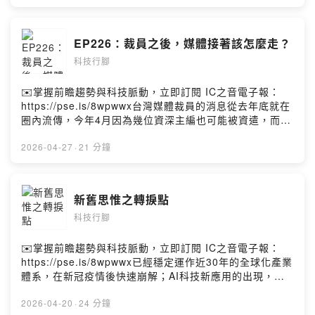
被列入後者。難道沒有出路嗎？會不會，正因為被逼到牆
角，反而有可能一躍而上、創新脫困？黃欽勇Facebook
https://www.facebook.com/hwangchinyeong
EP226：裁員之後，媒體接著該怎麼走？
科技行腳
✉️掌握前瞻趨勢與科技脈動，立即訂閱 IC之音電子報：
https://pse.is/8wpwwx台灣媒體裁員的消息從去年底就在
圈內流傳，今年4月因為幾位資深主編也可能被資遣，而引
發一波討論。有人認為媒體經營者不懂媒體專業，只追求
利潤；也有人認為媒體從業人員的專業價值早就不受重
2026-04-27
·
21 分鐘
視，這樣的結果並不意外。但更重要的提問恐怕是：裁員
之後，媒體的下一步是什麼？裁員真能解決積重難返的產
業困境？黃欽勇Facebook
新舊思惟之轉捩點
https://www.facebook.com/hwangchinyeong
科技行腳
✉️掌握前瞻趨勢與科技脈動，立即訂閱 IC之音電子報：
https://pse.is/8wpwwx已經穩定運作近30年的全球化產業
體系，在新冠疫情後快速崩解；AI科技新應用的出現，更
火上加油，加快了變動的速度。台灣如何在新舊交替的此
刻，快速找到在全新產業秩序中的新定位？這不只是科技
2026-04-20
·
24 分鐘