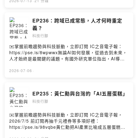
會被軍閥割據……。很多人小時候的第一印象，還可能一
2026-07-13
·
21 分鐘
路伴隨著成長，成為這輩子根深柢固的記憶。但是，如果
願意靜下心來仔細探究，很可能發現「事實」跟「歷史」
有極大的差距。黃欽勇Facebook
EP236：跨域已成常態，人才何時重定
https://www.facebook.com/hwangchinyeong
義？
科技行腳
✉️掌握前瞻趨勢與科技脈動，立即訂閱 IC之音電子報：
https://pse.is/8wpwwx無論AI如何發展，從過去到未來，
人才始終是最關鍵的議題。有國外研究單位指出，AI導入
是否能成功，人才的影響占比高達七成。台灣政府在這兩
年也特別著墨於AI人才的培養。只是，似乎大家定義的AI
2026-07-06
·
人才有不小差異：我們需要的到底是AI科技人才，或是AI
時代的人才？黃欽勇Facebook
https://www.facebook.com/hwangchinyeong
EP235：黃仁勳與台灣的「AI五層蛋糕」
科技行腳
✉️掌握前瞻趨勢與科技脈動，立即訂閱 IC之音電子報，
2026/7/5 前訂閱再抽千元禮券等多項好禮：
https://pse.is/98vqbe黃仁勳把AI產業比喻成五層蛋糕，
由下而上共有五層堆疊的架構，分別是能源、晶片、基礎