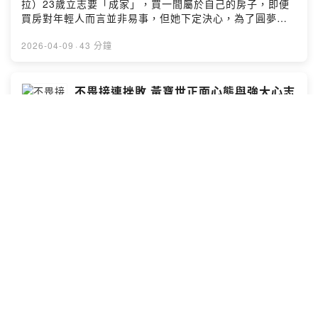
拉）23歲立志要「成家」，買一間屬於自己的房子，即便
買房對年輕人而言並非易事，但她下定決心，為了圓夢，
努力存錢、投資理財、改變自己的消費習慣，終於一步步
在28歲實現成家願望。冰蹦拉將自己這段經歷整理出書分
2026-04-09
·
43 分鐘
享給年輕朋友，提醒「以終為始」，先決定好答案，再做
出選擇，只要目標明確，剩下的就是堅定的執行力，即便
她不是別人眼中的人生勝利組，但她選擇永不放棄挑戰人
不畏接連挫敗 黃寶世正面心態與強大心志
生的每一道關卡，尤其正向看待每一個生命中看似負面的
造就貳樓餐飲成功模式 Ft. 貳樓餐飲集團
挑戰，然後一關接一關地闖關成功。------------------------
創辦人 黃寶世
NGU俱樂部
-------------企劃 | 李翊嘉製作 | 李翊嘉
年輕時的黃寶世就充滿創業的熱情，不斷在想如何做出一
番事業，儘管接連兩次創業都遭遇挫敗而收場，但澆不熄
黃寶世對創業的信心，他從每一次失敗的經驗中檢討原
因，為下一次的成功做功課。正是這種坦然不畏懼失敗的
正面心態，黃寶世第三次創業，成就了貳樓餐飲集團現今
2026-04-02
·
41 分鐘
廣大的事業版圖。黃寶世仍不斷檢討、改進，優化在創業
與經營過程中的每一步，熱愛跑步的他也從運動中與自己
對話，從而領悟想出許多經營管理、帶領團隊的解方，他
經歷不孕卻為人母奇蹟 劉慈惠鼓勵父母不
永不放棄守護創業的初衷，希望呈現像「家」一般有溫度
放棄陪伴的力量 Ft. 親子教養專家 劉慈惠
的餐飲文化。-------------------------------------企劃 | 李翊
老師
NGU俱樂部
嘉製作 | 李翊嘉
投身親職與品格教育研究多年的劉慈惠，曾經歷被醫師判