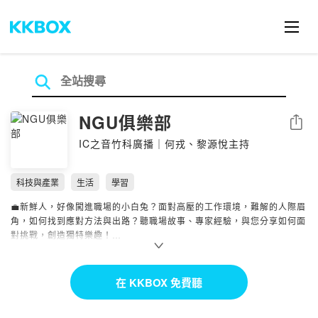
NGU俱樂部
分享
IC之音竹科廣播｜何戎、黎源悅主持
科技與產業
生活
學習
💼新鮮人，好像闖進職場的小白兔？面對高壓的工作環境，難解的人際眉
角，如何找到應對方法與出路？聽職場故事、專家經驗，與您分享如何面
對挑戰，創造獨特樂趣！
📌《NGU俱樂部》，NGU就是Never Give Up！以永不放棄的精神，節
目主持人何戎、黎源悅，陪你一起找到唯一，明白自身的獨特價值，成為
自己的第一！
在 KKBOX 免費聽
🤝節目長期經營職場議題。透過廣播、Podcast與影音，《NGU俱樂
部》回應當前ESG趨勢，關懷職場人的身心靈健康，養成職場競爭力，找