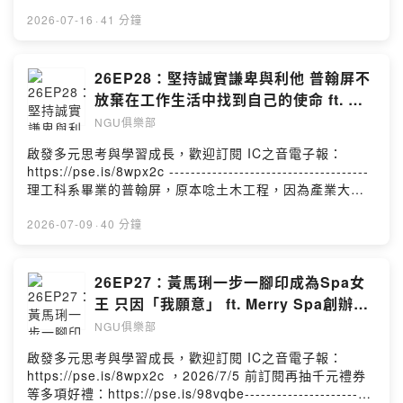
在因緣際會下接觸到更生團契，而決定投入協助受刑人、
被害者家屬以及犯罪預防的福音工作，但這份差事相當吃
2026-07-16
·
41 分鐘
力不討好，尤其在輔導無數死刑犯悔改的過程中，也曾遇
過不少終究不願認罪認錯的受刑人，但黃明鎮並未因此放
棄，擔任輔導工作40年來，他仍看過許多「浪子回頭」的
26EP28：堅持誠實謙卑與利他 普翰屏不
奇蹟出現。黃明鎮也曾親身經歷見到被害者家屬最後願意
放棄在工作生活中找到自己的使命 ft. 半
放下仇恨，饒恕加害人的大愛，這也讓他更確信自己當初
導體大廠研發主管 普翰屏
NGU俱樂部
的生涯決定，他所做的事情比當上警察局長更有意義，如
今已82歲的黃明鎮依舊每天投入更生輔導工作，信仰是他
啟發多元思考與學習成長，歡迎訂閱 IC之音電子報：
背後最大的力量，妻子自始至終的支持，也一直是黃明鎮
https://pse.is/8wpx2c -------------------------------------
最大的後盾。-------------------------------------企劃 | 王涵
理工科系畢業的普翰屏，原本唸土木工程，因為產業大環
製作 | 王涵
境不斷鉅變，他改為專攻材料科學，後來又再決定轉而投
入半導體製造，並聚焦封裝測試的研發，這個決定如今看
2026-07-09
·
40 分鐘
來，彷彿當年他已及早預見了目前的科技榮景，但這都是
偶然，面對職涯中每一個轉變，普翰屏就是抱持著努力學
習、迎向挑戰的心態，才能讓自己快速適應改變。繁忙工
26EP27：黃馬琍一步一腳印成為Spa女
作之餘，普翰屏還會定期召聚公司內社團的同事，前往海
王 只因「我願意」 ft. Merry Spa創辦人
外關心訪視派駐在當地的公司同事和他們的家庭，讓離鄉
黃馬琍
NGU俱樂部
背井的這些同事因著他們的關懷與協助而安定心情。信仰
是普翰屏在面對科技高壓工作時最大的力量，而誠實、謙
啟發多元思考與學習成長，歡迎訂閱 IC之音電子報：
卑與利他，則是普翰屏堅守的工作與生活態度。他永不放
https://pse.is/8wpx2c ，2026/7/5 前訂閱再抽千元禮券
棄在工作與生活中，找到屬於自己的那份使命感。---------
等多項好禮：https://pse.is/98vqbe------------------------