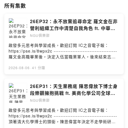
回家庭幸福力。陪伴聽眾養成看出方向的眼力、影響他人的魅力、實現夢
所有集數
想的動力、關鍵時刻的魄力、與贏得信賴的德力，知道自己的生命「為何
而戰」，一起Never Give Up！
本節目由盟立集團贊助播出。
26EP32：永不放棄追尋命定 羅文金在非
營利組織工作中清楚自我角色 ft. 中華扭
轉力協會主任 羅文金
NGU俱樂部
啟發多元思考與學習成長，歡迎訂閱 IC之音電子報：
https://pse.is/8wpx2c -------------------------------------
羅文金高職畢業後，決定入伍當職業軍人，後來結束志願
役的生涯，轉入房地產工作，他在房產公司那些年學習甚
多並一展所長，也因職務關係接觸到公益領域，殊不知也
2026-08-06
·
41 分鐘
因此開啟他後來的第二人生。羅文金在房產企業工作期
間，一度受派到海外，也使得他增加對異地文化管理的經
驗，後來，面對母親生病離世，和妻子流產等壓力，羅文
26EP31：天生業務底 陳思偉放下博士身
金靠著信仰度過難關，更毅然決定投入非營利組織工作，
段樂觀擁抱挑戰 ft. 美商化學公司全球業
幫助職場人士學習如何將工作結合信仰，結合，達到雙職
務主管 陳思偉
NGU俱樂部
事奉與身心靈的平衡。-------------------------------------企
劃 | 王涵製作 | 王涵
啟發多元思考與學習成長，歡迎訂閱 IC之音電子報：
https://pse.is/8wpx2c -------------------------------------
頂著清大化學博士的頭銜，陳思偉當年決定不走學術研究
而選擇進入產業後，立即調整身段，向同事虛心學習，因