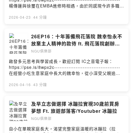
楊傳蓮與徐璽在EMBA進修時相遇，由於同感現今許多職場
工作者，尤其年輕世代上班族，對「工作」的觀念到行為
都已和以往大不相同，甚至令人匪夷所思，難以理解，因
2026-04-23
·
44 分鐘
此決定將許多所見所聞的職場真實「狀況題」整理出來，
並提供他們個人如何脫穎而出的實戰心法與技能。他們提
醒，在職場中想脫穎而出，除了拚命以外，更重要的是如
26EP16：十年籌備飛花落院 魏幸怡永不
何「聰明地工作」，累積培養優異的觀察力、表達力、和
放棄主人精神的款待 ft. 飛花落院創辦人
執行力，都能讓一個人的職場價值被突顯。，在教育領域
魏幸怡
NGU俱樂部
工作多年的楊傳蓮鼓勵永不放棄學習態度，而在設計界創
業多年的徐璽則建議年輕工作者，永不放棄打造個人品牌
啟發多元思考與學習成長，歡迎訂閱 IC之音電子報：
給人的信任感。-------------------------------------企劃 | 李
https://pse.is/8wpx2c-------------------------------------
翊嘉製作 | 李翊嘉
在經營小吃生意家庭中長大的魏幸怡，從小深受父親追求
高品質餐飲內容與待客服務精神的影響，後來她也踏入餐
飲界工作，更勇敢創業，至今雖已近30個年頭，仍不忘初
2026-04-16
·
43 分鐘
心，堅持餐飲品質、用餐環境與服務細節，希望讓每位客
人都能感受到「主人精神的款待」。魏幸怡為了打造更高
品質的餐飲水平，不惜花十年時間完成享譽國際的飛花落
及早立志做選擇 冰蹦拉實現30歲前買房
院，她本人也不斷透過學習，調整優化每一個細節，在餐
夢想 Ft. 旅遊部落客/Youtuber 冰蹦拉
飲經營與管理的專業上，她永不放棄透過精心準備的飲食
NGU俱樂部
文化，帶給人更美好的體驗與幸福感。----------------------
---------------企劃 | 李翊嘉製作 | 李翊嘉
自小在單親家庭長大，渴望完整家庭溫暖的冰蹦拉（拉