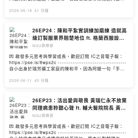
嘉製作 | 李翊嘉、王涵
業發展的巴鎮，擁有令人欣羨的職務、工作與收入，卻在
大女兒被診斷有先天性心臟病，且可能危急性命的情況
2026-06-18
·
41 分鐘
下，毅然決然選擇放下手中所有一切，陪伴孩子的治療和
教育學習，他沒有後悔，因為對他來說，在人生優先順序
的選擇上，他很清楚，家庭是第一。巴鎮後來和太太投入
26EP24：陳和平紮實訓練加磨練 造就高
家庭婚姻與親子相關的事工，成為一名教育工作者，並結
級訂製服業界翹楚地位 ft. 格蘭西服設計
合他法律與金融的專業知識，以及陪伴女兒的親身歷程，
總監 陳和平
NGU俱樂部
協助許多家庭與夫妻，這段路程當然有極為艱辛的時刻，
但巴鎮領悟真正的幸福是「風浪中的平靜」，他永不放棄
💌 啟發多元思考與學習成長，歡迎訂閱 IC之音電子報：
繼續在恩典中，學習信心的功課。---------------------------
https://pse.is/8wpx2c -------------------------------------
----------企劃 | 李翊嘉製作 | 李翊嘉、王涵
自小出身於瑞芳礦工家庭的陳和平，因為阿嬤一句「手很
巧」的鼓勵，而踏上西服設計製作之路，從學徒做起，辛
苦的學習歷程，卻也讓他打下在高級訂製服領域紮實的基
2026-06-11
·
40 分鐘
礎，更奠定如今他在業界的地位。陳和平曾經為無數政商
名流與各界菁英量身訂製服裝，他秉持「量身，更要量
心」的理念，讓每一位他所經手的客戶穿出自信光采。現
26EP23：活出愛與敬畏 黃瑞仁永不放棄
在的他更重視傳承，期盼將手工訂製西服的精湛手藝，繼
同理病患聆聽心聲 ft. 輔大醫院院長 黃瑞
續透過年輕世代更加發揚光大，他也鼓勵年輕人永不放棄
仁
NGU俱樂部
透過天份、認份與勤奮這「三份」，創造自己發光發亮的
機會。-------------------------------------企劃 | 李翊嘉製作
💌 啟發多元思考與學習成長，歡迎訂閱 IC之音電子報：
| 李翊嘉、王涵
https://pse.is/8wpx2c -------------------------------------