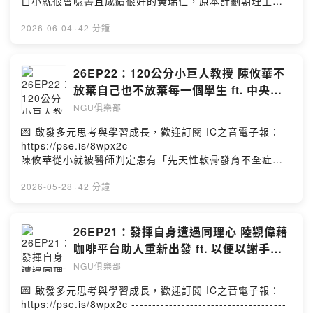
自小就很會唸書且成績很好的黃瑞仁，原本計劃朝理工科
系發展，卻在因緣際會下，走上醫生這條路，他在醫院實
習期間體悟出，一位真正的好醫生除了需要具備專業醫療
2026-06-04
·
42 分鐘
技術，更要懂得並願意「傾聽」病患的心聲。黃瑞仁的醫
師人生，受到母親很大的影響，可惜母親在黃瑞仁成家立
業前就因病離世，但黃瑞仁從未忘記母親教導「愛與敬
26EP22：120公分小巨人教授 陳攸華不
畏」的功課，因此一度放下台北的好機會，前往雲林嘉義
放棄自己也不放棄每一個學生 ft. 中央大
回鄉照護鄉親健康，更帶領台大雲林分院多次得獎，翻轉
學講座教授 陳攸華
NGU俱樂部
偏向醫療。黃瑞仁永不放棄保持謙卑，關心病人，現在要
繼續帶領與他一同守護病患的輔大醫院同仁，打造一間
💌 啟發多元思考與學習成長，歡迎訂閱 IC之音電子報：
「充滿愛、有靈魂」的醫院。--------------------------------
https://pse.is/8wpx2c -------------------------------------
-----企劃 | 李翊嘉製作 | 李翊嘉、王涵
陳攸華從小就被醫師判定患有「先天性軟骨發育不全症」
的罕見疾病，影響生長發育，成年後的身高120公分，但她
的父母從不因此就認為她「不一樣」而對她和對其他兄弟
2026-05-28
·
42 分鐘
姐妹有差別對待，這種「一視同仁」的教育方式，反而讓
她從小就更有自信與勇氣去面對處理所有遇到的問題。身
高上的限制，雖然也曾使陳攸華從小學開始就受到一些異
26EP21：發揮自身遭遇同理心 陸觀偉藉
樣眼光與不當霸凌，後來的求學與求職之路更是遭遇不少
咖啡平台助人重新出發 ft. 以便以謝手感
無禮對待，但陳攸華始終不放棄用自身努力去突破自身障
咖啡創辦人 陸觀偉 (咖啡老爹)
NGU俱樂部
礙，她在海外取得資訊科技相關的博士學位，並在英國教
學9年之後受邀返台擔任講座教授，她也不放棄每一位她所
💌 啟發多元思考與學習成長，歡迎訂閱 IC之音電子報：
指導的學生。她的信仰讓她堅信，我們都能成為上帝重用
https://pse.is/8wpx2c -------------------------------------