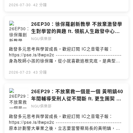
此並未遇到太多的職場挫折，他始終抱持著一個正向心
2026-07-30
·
42 分鐘
態，思考自己如何幫助別人。雖然是理工男，但陳思偉談
笑風生，說話逗趣，也因此發現自己原來很適合做「業
務」這項工作，在與客戶的互動中，他懂得同理需求，進
26EP30：徐保羅創新教學 不放棄激發學
而說服別人，這也使他能勝任每一個擔任過的職務。而在
生對學習的興趣 ft. 領航人生啟發中心執
家庭中，由於曾經經歷女兒血癌確診後來成功治癒，陳思
行長 徐保羅
NGU俱樂部
偉更加清楚工作與生活如何平衡，以及家庭在人生中的排
序。-------------------------------------企劃 | 王涵製作 | 王
啟發多元思考與學習成長，歡迎訂閱 IC之音電子報：
涵
https://pse.is/8wpx2c -------------------------------------
身為牧師小孩的徐保羅，從小就喜歡追根究底，是典型的
理工人，在美國深造攻讀學位時因為教授非常嚴格而飽受
極大壓力，但他仍克服挑戰完成學業，並選擇投身學術，
2026-07-23
·
43 分鐘
從事教學研究，他也以自身過往學習時遭遇瓶頸的經歷，
不放棄任何一個遇到困難卻仍願意學習的學生。在大學教
書時，徐保羅想出許多引發學生學習興趣的創新做法，他
26EP29：不放棄救一個是一個 黃明鎮40
一改制式的教學方式，用有趣的遊戲引導激發學生的學習
年間輔導受刑人從不間斷 ft. 更生團契 黃
動機，也曾帶領，指導的學生，面臨研究挫折卻仍不放棄
明鎮牧師
NGU俱樂部
嘗試實驗，最終突破瓶頸，甚至在論文比賽中拿下優勝及
高額獎金，並成為頂尖國際期刊第一位發表文章的華人。
啟發多元思考與學習成長，歡迎訂閱 IC之音電子報：
即便如今徐保羅已退休，他仍繼續擔任許多年輕學子的領
https://pse.is/8wpx2c -------------------------------------
航啟發導師，帶領他們的人生方向。------------------------
原本計劃警大畢業之後，立志要當警察局長的黃明鎮，卻
-------------企劃 | 王涵製作 | 王涵