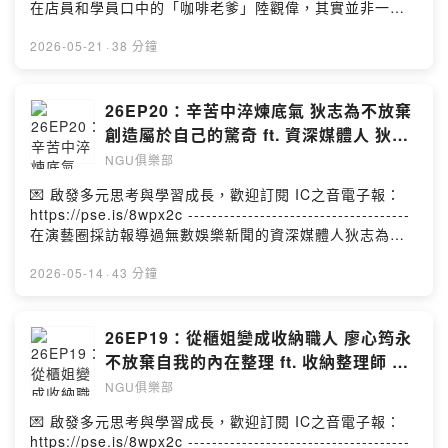
的人。-------------------------------------企劃 | 李翊嘉製作
在店員和學員口中的「咖啡老爹」陸觀偉，其實並非一開
| 李翊嘉
始就與咖啡結下緣分。年輕時的他幾乎做過各類別的業務
銷售工作，卻一度不慎陷入無妄的職場糾紛，甚至因此被
2026-05-21
·
38 分鐘
迫簽下本票而負債近千萬，當時深陷困境的他，銀行戶頭
一度只剩300元卻仍面對養活一家四口的現實。正因曾有如
此艱辛的人生，陸觀偉後來從零開始，在咖啡領域闖出一
26EP20：辛苦中淬煉底氣 狄志為不放棄
片天之後，決定成立咖啡創業平台，希望幫助那些單親、
創造屬於自己的驚奇 ft. 資深媒體人 狄志
中高齡或是像他之前曾經面對生活困境的弱勢族群，用一
為
NGU俱樂部
技之長自力更生。儘管推動不易，偶爾也有無力感，陸觀
偉仍不放棄持續伸手拉人一把，因為他相信，天無絕人之
💌 啟發多元思考與學習成長，歡迎訂閱 IC之音電子報：
路。-------------------------------------企劃 | 李翊嘉製作 |
https://pse.is/8wpx2c -------------------------------------
李翊嘉
在演藝圈採訪報導過無數娛樂新聞的資深媒體人狄志為，
當年求學唸的是造船科，只因對演藝事業感到興趣而選擇
從事媒體工作，豐富的工作經驗與人生歷練，也造就他用
2026-05-14
·
43 分鐘
另一種獨特的眼光看待職場與人生。正當五十歲的黃金年
紀，狄志為決定跳脫舒適圈，離開熟悉的工作崗位，開啟
全新的第二人生，繼續為自己的人生下半場打拚。重視家
26EP19：從櫃姐變成收納職人 廖心筠永
庭和親子相處的他也將自己的人生經歷與多年為人父的心
不放棄自我的內在整理 ft. 收納整理師 廖
得整理出書，希望告訴大家，在偽單親家庭長大、在辛苦
心筠
NGU俱樂部
打工人生中學習、在受騙遭遇中成長的他，至今從未放棄
自己，繼續努力譜寫屬於他的人生故事。-------------------
💌 啟發多元思考與學習成長，歡迎訂閱 IC之音電子報：
------------------企劃 | 李翊嘉製作 | 李翊嘉
https://pse.is/8wpx2c -------------------------------------