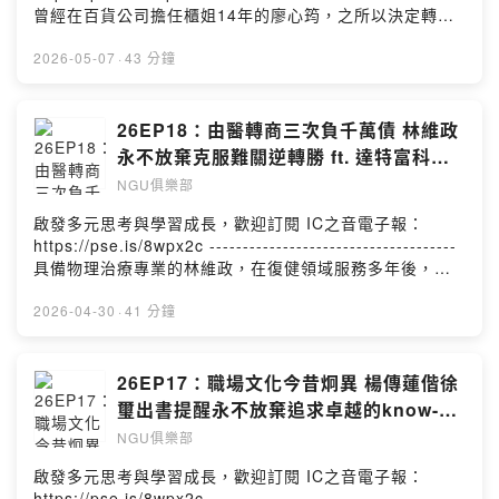
曾經在百貨公司擔任櫃姐14年的廖心筠，之所以決定轉換
職涯跑道成為收納整理師，是因為她發現自己在分門別
類、收納存放和系統化邏輯這方面特別有天份，她更從協
2026-05-07
·
43 分鐘
助客戶整理居家空間的過程中領悟，居住空間反映出一個
人的內心狀態，因此，定期做自我的內在整理也很重要。
廖心筠常常必須和客戶溝通，讓他們練習「斷捨離」的功
26EP18：由醫轉商三次負千萬債 林維政
課，在「留下」與「放手」之間，學習情感的寄託，並不
永不放棄克服難關逆轉勝 ft. 達特富科技
一定非要透過物品才行，她自創「集、挑、分、歸」的收
創辦人 林維政
NGU俱樂部
納整理法，不只可用在物品，在人際關係的整理上同樣適
用，她以自身經驗鼓勵大家，永不放棄做自我的「內在整
啟發多元思考與學習成長，歡迎訂閱 IC之音電子報：
理」，才能把自己放回人生的正確位置。-------------------
https://pse.is/8wpx2c -------------------------------------
------------------企劃 | 李翊嘉製作 | 李翊嘉
具備物理治療專業的林維政，在復健領域服務多年後，因
為看見足部保健及預防的潛在市場商機而決定從醫轉商，
創業研發製造鞋墊產品，但理想與現實極大的落差，導致
2026-04-30
·
41 分鐘
他迎來人生首次千萬元的負債。在事業與家庭都陷入低
谷，雙重壓力的打擊下，林維政靠著信仰一步步走出困
境，誠實面對自己，從自我反省與修正中重新站立，儘管
26EP17：職場文化今昔炯異 楊傳蓮偕徐
挑戰仍在，後來又連續兩度同樣面臨千萬債務，但他已和
璽出書提醒永不放棄追求卓越的know-
過去不一樣，選擇直面問題解決，終於帶領公司轉虧為
how ft. 教育專家 楊傳蓮 / 設計公司創辦
NGU俱樂部
盈，不斷創造獲利成長，信仰的力量，使他永不放棄勇於
人 徐璽
面對難關，並相信關關難過關關過。------------------------
啟發多元思考與學習成長，歡迎訂閱 IC之音電子報：
-------------企劃 | 李翊嘉製作 | 李翊嘉
https://pse.is/8wpx2c-------------------------------------