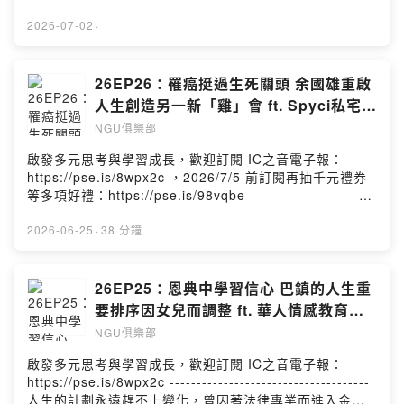
----------------------------企劃 | 王涵製作 | 王涵
-------------白手起家，成就如今事業版圖的黃馬琍，年幼
時因為家境貧困和姊姊一起被送做養女，但養父母對她們
2026-07-02
·
視如己出，為了幫忙負擔家計，她跟著姊姊一起學美髮，
13歲就成為學徒，但她並未放棄學習，特別自學進修英
文，後來自行創業，切入新娘造型的市場，另一方面也藉
26EP26：罹癌挺過生死關頭 余國雄重啟
由媒體打響知名度，不眠不休成就一番事業。成為經營者
人生創造另一新「雞」會 ft. Spyci私宅咖
的黃馬琍，對於市場的敏銳度極高，所以很早就帶領企業
喱炸雞店創辦人 余國雄
NGU俱樂部
轉型，從美髮造型轉入Spa產業，但也因為之前的疫情一度
面臨經營挑戰，所幸在電視購物興起的浪潮中平安度過並
啟發多元思考與學習成長，歡迎訂閱 IC之音電子報：
為企業積累資產，她永不放棄靠著信仰的力量，在面對所
https://pse.is/8wpx2c ，2026/7/5 前訂閱再抽千元禮券
有問題與狀況時，告訴自己「我願意」，接受挑戰並克服
等多項好禮：https://pse.is/98vqbe------------------------
重重困難。-------------------------------------企劃 | 王涵製
-------------來自馬來西亞的余國雄，因為太太而來到台灣
作 | 王涵
定居、工作，原本從事高科技業的他，在忙碌工作壓力
2026-06-25
·
38 分鐘
下，有一天發現自己生病了，而且病得不輕。他被診斷罹
患鼻咽癌第三期，歷經極為辛苦的療程後，奇蹟突然出
現，他痊癒並存活下來。癒後人生讓余國雄也有了不同省
26EP25：恩典中學習信心 巴鎮的人生重
思，他決定轉換跑道，創業開炸雞店，但初期並不順利，
要排序因女兒而調整 ft. 華人情感教育發
甚至即將賠光積蓄，但他不放棄，繼續努力調整口味、研
展協會常務理事 巴鎮
NGU俱樂部
發醬料，在偶然的機遇下，他的店被媒體報導而一炮成
名，生意也隨之翻轉變得越來越好。有了全新人生的余國
啟發多元思考與學習成長，歡迎訂閱 IC之音電子報：
雄，現在有更多時間陪伴家人，也能繼續開心地做著自己
https://pse.is/8wpx2c -------------------------------------
喜歡的料理。-------------------------------------企劃 | 李翊
人生的計劃永遠趕不上變化，曾因著法律專業而進入金融