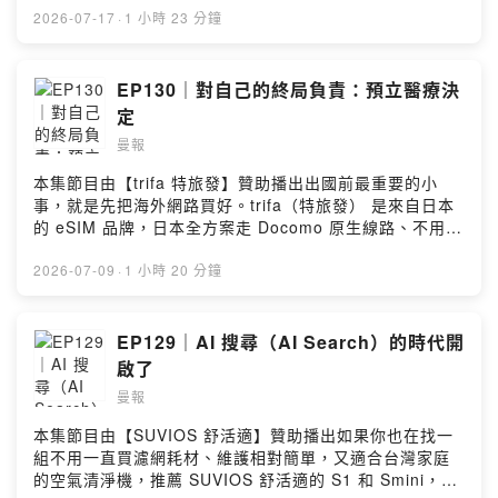
局：https://pro.manny-li.com/join--訂閱免費電子報：
以及免安裝設計，真的是用了就很喜歡。尤其說到淨水，
2026-07-17
·
1 小時 23 分鐘
https://manny-li.com追蹤 IG：@manny_li追蹤 FB：
它把過去要裝好幾支的濾芯整合成一支杜邦航太級 5 in 1
manny yh li商業合作報價：https://manny-
極淨軟水 RO 濾芯，潔淨又方便。更猛的它還在冰水管線
li.com/sponsor/Powered by Firstory Hosting
跟常溫水加熱管線裡，各自加裝了 UVC 除菌燈。整套系統
EP130｜對自己的終局負責：預立醫療決
下來，細菌去除率達 99.9%！⏰ 限時超早鳥加送 2 支濾
定
芯，直接暢飲三年： https://trimkt.cc/deOX8🎁 輸入曼報
曼報
專屬折扣碼【Manny】，直接折 500 元！--(00:00) 夏天
一定要喝冰氣泡飲(05:41) 閒聊：我也要成為謝孟恭
本集節目由【trifa 特旅發】贊助播出出國前最重要的小
(38:22) 正題：義大利的收購機器 Bending Spoons--加入
事，就是先把海外網路買好。trifa（特旅發） 是來自日本
《曼報 Pro》，與 9,600+ 人一起深度掌握商業變局：
的 eSIM 品牌，日本全方案走 Docomo 原生線路、不用另
https://pro.manny-li.com/join--訂閱免費電子報：
外開漫遊，開 ChatGPT 等 AI 工具都直接能用。App 下
https://manny-li.com追蹤 IG：@manny_li追蹤 FB：
載後即買即用、免插卡免掃碼，吃到飽方案用多少都不降
2026-07-09
·
1 小時 20 分鐘
manny yh li商業合作報價：https://manny-
速，還能開熱點分享；有任何問題，24 小時中文客服隨時
li.com/sponsor/Powered by Firstory Hosting
支援，整趟旅程都安心。🎁 新用戶首購五折，還可再用曼
報專屬碼【MANNY】再打 95 折，一起用最低到 4.75
EP129｜AI 搜尋（AI Search）的時代開
折！📶 trifa eSIM APP 下載連結：
啟了
https://trifa.go.link/8QPpU--(00:00) 暑假去日本玩一定
曼報
要有網路(06:30) 閒聊：預立醫療決定(36:27) 正題：AI
為什麼還無法顛覆法律產業--加入《曼報 Pro》，與
本集節目由【SUVIOS 舒活適】贊助播出如果你也在找一
9,600+ 人一起深度掌握商業變局：https://pro.manny-
組不用一直買濾網耗材、維護相對簡單，又適合台灣家庭
li.com/join--訂閱免費電子報：https://manny-li.com追蹤
的空氣清淨機，推薦 SUVIOS 舒活適的 S1 和 Smini，尤
IG：@manny_li追蹤 FB：manny yh li商業合作報價：