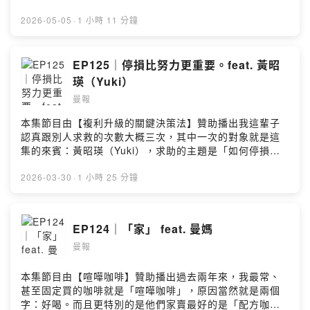
Agent 真的會取代所有平台嗎？--加入《曼報 Pro》，與
後狀態續航力開始面臨考驗，一段文字要看兩遍才進得
9,600+ 人一起深度掌握商業變局：https://pro.manny-
去。調整生活節奏固然重要，但我選擇桂格康研家的阿拉
2026-05-05
·
1 小時 11 分鐘
li.com/join--訂閱免費電子報：https://manny-li.com追蹤
斯加頂級野生魚油來進一步補充一下缺口。吃了這款魚油
IG：@manny_li追蹤 FB：manny yh li商業合作報價：
一、兩個月，覺得很推薦：● 高達 85% 高濃度、每日
https://manny-li.com/sponsor/Powered by Firstory
1,200mg Omega-3，不需要靠吃很多顆來湊量● 阿拉斯
EP125｜停損比努力更重要。feat. 黃昭
Hosting
加白令海域的單一魚種，捕撈後兩小時內冷壓萃取，氧化
瑛（Yuki）
數值優於國際標準● 非常好吞，膠囊比我吃過的小將近一
曼報
半● 吞的時候無異味、不打嗝回味● 原料來自NSF、IFOS
五星認證、MSC 永續漁業驗證，2025 年榮獲 Monde
本集節目由【複利升級的關鍵決策法】贊助播出我這輩子
Selection 特級金獎歡迎有需求的各位，透過下方優惠連結
認真跟別人求救的次數大概三次，其中一次的對象就是這
入手這款高品質的魚油。快來MOMO桂格官方賣場，立即
集的來賓：黃昭瑛（Yuki），求助的主題是「如何停損自
體驗🛒https://reurl.cc/A90Wkp更多產品資訊請參考桂格
己因為跟上司不合而陷入的情緒內耗」。詳細內容可以聽
健康GO官方商城👉https://stdfoods.cc/8ypp4x--(00:00)
節目，但重點是 Yuki 把這套思維做成了線上課程《複利升
2026-03-30
·
1 小時 25 分鐘
AI 時代的保健聖品：魚油！(02:32) 想被需要真的是個牢
級的關鍵決策法》。我一開始其實困惑：這種東西真的能
籠(16:13) 太空資料中心不是不可能！--加入《曼報
教嗎？聊完 90 分鐘之後我覺得可以，因為這門課處理的不
Pro》，與 9,600+ 人一起深度掌握商業變局：
是「該不該辭職」這種單點問題，而是一個更根本的事：
EP124｜「家」 feat. 曼媽
https://pro.manny-li.com/join--訂閱免費電子報：
從耗損到複利，如何建立一套帶你聰明選擇的升級策略系
https://manny-li.com追蹤 IG：@manny_li追蹤 FB：
曼報
統：💡擺脫盲目努力｜在卡關時拉高視角💡啟動複利效應
manny yh li商業合作報價：https://manny-
｜重新配置優勢和資源💡課題盤點解析｜告別用情緒和直
li.com/sponsor/Powered by Firstory Hosting
覺做決定如果你正處在某個你知道不太對、但還是走不開
本集節目由【喧嘩咖啡】贊助播出過去兩年來，我最常、
的狀態，或者你想在遇到之前先準備好，我都推薦這堂
甚至固定買的咖啡就是「喧嘩咖啡」，原因當然就是兩個
課。👉 即日起至 5/10 早鳥限時優惠低於 42 折：
字：好喝。而且更特別的是他們家賣最好的是「配方咖