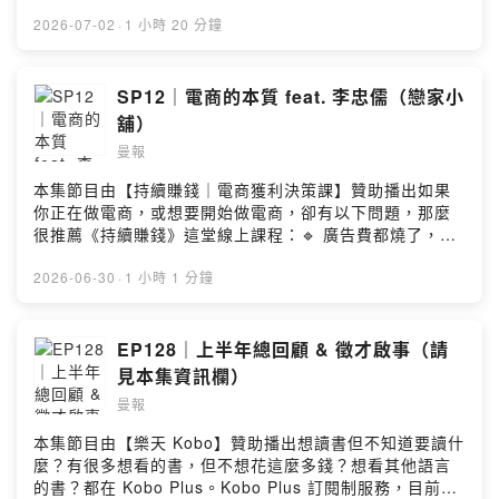
其適合處理以下空氣問題：🔹 想長時間開著清淨機，但不
https://manny-li.com/sponsor/Powered by Firstory
想一直買濾網耗材🔹 想處理霉味、悶味和日常異味，而不
2026-07-02
·
1 小時 20 分鐘
Hosting
是只用香氛把味道蓋掉🔹 衣櫃、鞋櫃、浴室、儲藏室常常
悶悶的🔹 家裡有小孩、寵物，外套、書包、寵物用品容易
有味道SUVIOS 採用 APCO 光觸媒技術，不是一般只有單
SP12｜電商的本質 feat. 李忠儒（戀家小
一 UVC 的零耗材光觸媒清淨機，而是結合 VUV 真空紫外
舖）
線 + UVC 雙紫外光，搭配光觸媒奈米塗層反應倉，形成兩
曼報
重空氣處理機制。如果你也想找一組不用一直買濾網耗
材、維護相對簡單，又適合台灣家庭的空氣清淨機，我覺
本集節目由【持續賺錢｜電商獲利決策課】贊助播出如果
得 SUVIOS 是個值得考慮的選項。🌿 購買連結：
你正在做電商，或想要開始做電商，卻有以下問題，那麼
https://pse.is/99zt8v—(00:00) 室內空氣有救了(02:36)
很推薦《持續賺錢》這堂線上課程：🔹 廣告費都燒了，但
閒聊：其他人賠錢也輪不到我好過(31:38) 正題：AI
進站量有限🔹 進站量高了，但轉單率一直沒上升🔹 有訂單
Search 的價值鏈與明星新創—加入《曼報 Pro》，與
有業績，但最後沒留下多少錢🔹 錢是賺了，但無法突破業
2026-06-30
·
1 小時 1 分鐘
9,600+ 人一起深度掌握商業變局：https://pro.manny-
績天花板🔹 想要挑戰天花板，但不知道怎麼開始在這堂課
li.com/join—訂閱免費電子報：https://manny-li.com追蹤
中，戀家小舖的創辦人李忠儒（Allen）將用二十多年的實
IG：@manny_li追蹤 FB：manny yh li商業合作報價：
戰經驗，透過 6 大主題，帶你通盤看懂電商三大關鍵決
EP128｜上半年總回顧 & 徵才啟事（請
https://manny-li.com/sponsor/Powered by Firstory
策：起盤選品、通路佈局，還有品牌經營。無需看懂財
見本集資訊欄）
Hosting
報，用「3+1 關鍵指標」設計健康的利潤結構；拆解平台
曼報
話術與抽成地雷，找到品類最適合的通路打法。更重要的
是整堂課還邀請到 7 位品牌實戰經理人，帶領你挖掘時代
本集節目由【樂天 Kobo】贊助播出想讀書但不知道要讀什
變局下的生存邏輯。​🤑 募資限時優惠中，使用專屬折扣碼
麼？有很多想看的書，但不想花這麼多錢？想看其他語言
「曼報350」直接折$350！👉 課程連結：
的書？都在 Kobo Plus。Kobo Plus 訂閱制服務，目前收