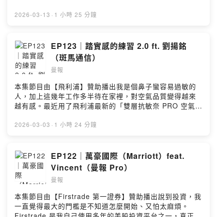
https://hi.sat.cool/BffuN結帳輸入專屬優惠碼
啡」，單價甚至與藝伎款旗鼓相當。這是因為喧嘩咖啡堅
「mannystoploss」可以再折 $350 元--加入《曼報
持：🟤 精品等級：所使用的皆為精品等級生豆，絕非消化
2026-03-13
·
1 小時 25 分鐘
Pro》，與 9,500+ 人一起深度掌握商業變局：
庫存。🟤 截長補短：配方的魅力在於拆解、還原、重組，
https://pro.manny-li.com/join--商業合作報價：
最終達到風味的平衡。不論是富滿清甜水果風味的「天使
https://manny-li.com/sponsor/訂閱電子報：
的花路」、宛如森永牛奶糖般的「松青爆奶」、帶有清晰
EP123｜踏實感的練習 2.0 ft. 劉揚銘
https://manny-li.com追蹤 IG：@manny_li追蹤 FB：
水蜜桃果香的極深焙「南方之心」，都是喧嘩咖啡引以為
（斑馬通信）
manny yh liPowered by Firstory Hosting
傲的招牌。更重要的是，這些招牌配方的背後都有「真
曼報
實」的故事，而這也跟他們另一個獨特的商業模式有關。
喧嘩咖啡擅長與各行各業聯名合作，透過了解合作夥伴的
本集節目由【飛利浦】贊助播出我是個鼻子蠻容易過敏的
特色與目標客群，再根據訂製方的風味喜好設計專屬的咖
人，加上這幾年工作多半待在家裡，對空氣品質變得越來
啡風味。從選豆到烘焙，經過多次測試與微調，找出最理
越有感。最近用了飛利浦最新的「雙層抗敏奈 PRO 空氣清
想的平衡，確保最終的配方能準確呈現訂製方想要的風
淨機」兩個多禮拜，覺得很不錯，幾個讓我特別有感的地
味。由於非常費時，所以喧嘩咖啡一年只做三組客人。（
方：● AI 智慧偵測，每秒 1,000 次感應空氣品質，自動調
2026-03-03
·
1 小時 24 分鐘
初次購買推薦「綜合濾掛組」，內含 16 包不同風味的精品
整淨化模式，主動保護● 四層奈米級 HEPA 濾網，濾淨力
咖啡，涵蓋花香、果香、酒香及喧嘩招牌配方）👉 超級好
做到 PM0.003，連甲醛都能偵測並清除● 360 度循環對流
喝不要錯過：https://the-noise-coffee.com/☕ 官網購買
＋雙風扇雙濾網，CADR 值 600，淨化效率快、狠、準●
EP122｜萬豪國際（Marriott）feat.
「綜合濾掛組」於訂單備註輸入：「曼尼」，即可免費獲
靜音低至 15 分貝，比講悄悄話還安靜，睡覺開著完全沒問
Vincent（曼報 Pro）
贈「曼尼喜愛的濾掛款式 隨機五入不重複」。⏰️ 活動截
題● 通過 ECARF 歐洲過敏基金會認證，專為過敏族群設
止：2026.09.30--(00:00) 曼媽愛的咖啡(05:49) 賣母求
曼報
計● 搭配手機 APP 操作直覺，機身更是小巧好看不佔空間
榮(11:01) 酒家對面長大的小女孩(17:54) 一邊被 PUA 一
不論你是本身就容易過敏、家裡有過敏兒、剛搬新家擔心
本集節目由【Firstrade 第一證券】贊助播出說到投資，我
邊擔起整個家(38:36) 掙脫牢籠的前夕(49:04) 渣男就是廢
甲醛、或者單純想讓家裡的空氣乾淨一點，這台都可以認
一直覺得最大的門檻是不知道怎麼開始、又怕太麻煩。
物(59:16) 不被任何人祝福的婚姻(01:06:25) 就是為了一
真考慮一下。了解更多👉https://sho.pe/8s8wty飛利浦抗
Firstrade 是我自己使用多年的美股投資平台之一，真正讓