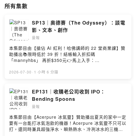
所有集數
商業合作，請來信：
manny@manny-li.com
-
SP13｜奧德賽（The Odyssey）：談電
Powered by Firstory Hosting
影、文本、創作
曼報
本集節目由【搶佔 AI 紅利！哈佛講師的 22 堂商業課】贊
助播出📚限時低於 39 折！結帳輸入折扣碼
「mannyhbs」 再折$350元👉馬上入手：
https://hi.sat.cool/ATmMV🏆全台獨家公開 🏆 哈佛 MBA
第一手課堂內容✒︎ 7 小時課程，從只會 AI 工具升級為駕馭
2026-07-30
·
1 小時 6 分鐘
AI 的商業決策者◾️看懂 AI 時代商業規則｜跳脫傳統商業認
知，避免錯誤決策◾️人機協作管理｜導入矽谷都在用的半人
馬工作流，讓人類與 AI 高效協作◾️突圍單一線性職涯｜用
EP131｜收購老公司收到 IPO：
投資組合思維佈局，打造不可取代的多重職涯組合◾️AI 原生
Bending Spoons
公司解密｜Base44、Lovable 等案例，把變現邏輯複製到
曼報
你產業⭐ 募資獨家好禮｜哈佛創業社群第一手洞察，看見
你從沒想過的新商機--(00:00) 這年頭還要上什麼 AI 課？
本集節目由【Acerpure 冰氣靈】贊助播出夏天的家中一定
(04:21) 無雷區：為什麼要錄這集(09:31) 有雷區：諾蘭的
要有一台能打冰氣泡飲的機器！Acerpure 冰氣靈不只可以
堅持是為了什麼？(22:13) 有雷區：《奧德賽》電影觀後心
打，還同時兼具超強淨水、瞬熱熱水、冷冽冰水的三機一
得--加入《曼報 Pro》，與 9,700+ 人一起深度掌握商業變
起功能，搭配超夠用的水箱、超多段的水溫跟水量控制，