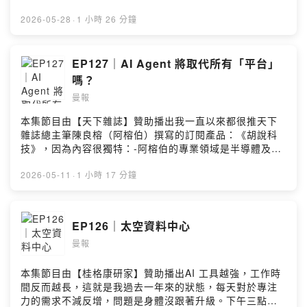
https://hi.sat.cool/9mHs5--加入《曼報 Pro》，與
錄全球超過 250 萬本電子書與 30 萬本有聲書，橫跨多種
9,600+ 人一起深度掌握商業變局：https://pro.manny-
語系，只要月付最低 199 就能暢讀！🤑 現在加入享14天
2026-05-28
·
1 小時 26 分鐘
li.com/join--訂閱免費電子報：https://manny-li.com追蹤
免費體驗： https://koboaisa.com/94l2nw--曼報 Pro 徵
IG：@manny_li追蹤 FB：manny yh li商業合作報價：
社群負責人：
https://manny-li.com/sponsor/Powered by Firstory
https://app.heptabase.com/p/card/6a5d7a33-2cfc-
EP127｜AI Agent 將取代所有「平台」
Hosting
4686-8b51-6a266d55ddfe--(00:00) 人一天就是只有 24
嗎？
小時(26:12) 曼報 Pro 終於又開缺了！(31:44) MRI 健檢
曼報
真心推(55:29) 深水區內容--加入《曼報 Pro》，與
9,600+ 人一起深度掌握商業變局：https://pro.manny-
本集節目由【天下雜誌】贊助播出我一直以來都很推天下
li.com/join--榮科影像中心：
雜誌總主筆陳良榕（阿榕伯）撰寫的訂閱產品：《胡說科
https://imaging.vghtpe.gov.tw/--訂閱免費電子報：
技》，因為內容很獨特：-阿榕伯的專業領域是半導體及電
https://manny-li.com追蹤 IG：@manny_li追蹤 FB：
子產業鏈，尤其特別專精台灣供應鏈。要講好這個領域的
manny yh li商業合作報價：https://manny-
難度很高。-​阿榕伯不只認真研究，還有一般人難以獲得的
2026-05-11
·
1 小時 17 分鐘
li.com/sponsor/Powered by Firstory Hosting
關鍵人脈，使他的內容絕對不是 AI 煞有其事的分析。說到
人脈，前陣子阿榕伯就舉辦了第一次實體活動，邀請群聯
電子的潘健成董事長一起對談，活動真的超級有料，不過
EP126｜太空資料中心
錄播是《胡說科技》會員限定。好消息是這次他們提供
曼報
《曼報》好友專屬的特價組合，限時特價 20 天，現省
2,000 元，真的要買要快！​🤑專屬優惠組合：
https://bit.ly/4uyF8BE--(00:00) 群聯電子的潘董真風趣
本集節目由【桂格康研家】贊助播出AI 工具越強，工作時
(04:49) 沒有進入心流又怎樣(09:25) 極限返航超級讚（還
間反而越長，這就是我過去一年來的狀態，每天對於專注
沒看不建議聽）(25:36) IEObserve 一生推(42:25) AI
力的需求不減反增，問題是身體沒跟著升級。下午三點以