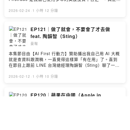
個家(01:20:36) 找尋人生的下一個動力--加入《曼報
敏奈 PRO 買大送小倒數中現在買登錄再送瞬熱飲水機（價
我覺得「新手也能慢慢來」。這次也想跟大家分享幾個我
Pro》，與 9,400+ 人一起深度掌握商業變局：
值$3,500）！曼報聽眾限定領券現折
自己很有感的地方：● 開戶幾分鐘完成，沒有最低存款限
2026-02-24
·
1 小時 12 分鐘
https://pro.manny-li.com/join--訂閱免費電子報：
1,000【PHIL99THU】手刀下單👉
制● 全中文介面＋24 小時中文客服● 股票、ETF、選擇權
https://manny-li.com追蹤 IG：@manny_li追蹤 FB：
https://sho.pe/8s8wty--(00:00) 過敏兒聽過來(03:57) 在
皆為零手續費● 支援零碎股交易，最低 5 美金就能開始●
manny yh li商業合作報價：https://manny-
尾道治癒的中年危機(37:57) 踏實感就是活在當下
美國經營超過 40 年，具 FINRA / SIPC 會員與雙重驗證
EP121｜做了就會，不要會了才去做
li.com/sponsor/Powered by Firstory Hosting
(01:00:34) 寫一本書的技術--2026 年必讀療癒聖典《思
機制如果你原本就在考慮長期理財，或一直想踏出第一步
feat. 陶韻智（Sting）
考人生大哉問的早上醒來就要去買菜：尾道散漫日記》
卻遲遲沒開始，也許可以用自己能負擔的方式試試看。👉
https://www.books.com.tw/products/0011043108--加
曼報
了解更多：https://bit.ly/ftmanny26🎁 轉戶最高可享
入《曼報 Pro》，與 9,400+ 人一起深度掌握商業變局：
$250 美金補貼披露：本口播內容為合作推廣，並非對任何
本集節目由【AI First 行動力】贊助播出我自己用 AI 大概
https://pro.manny-li.com/join--訂閱免費電子報：
特定證券的買賣建議。主持人因推廣 Firstrade 服務而獲
就是查資料跟潤稿，一直覺得這樣算「有在用」了。直到
https://manny-li.com追蹤 IG：@manny_li追蹤 FB：
得報酬。Firstrade是一個網路券商，為自主投資者提供交
在節目上跟前 LINE 台灣總經理陶韻智（Sting）聊了一整
manny yh li商業合作報價：https://manny-
易平台，但不提供投資、財務、法律或稅務建議。所有投
集，才發現我大概只用到了 AI 十分之一的能力。他三天做
li.com/sponsor/Powered by Firstory Hosting
資皆涉及風險，過去績效不代表未來表現。投資人應審慎
出一個有貼文、按讚、Reels、群組、聊天功能的社群網
2026-02-12
·
1 小時 10 分鐘
評估目標、成本及相關風險，因為損失可能超過投資本
站；一個晚上做出一台 VM。最讓我衝擊的不是這些成果本
金。參與零碎股交易存在其特有的風險與限制。Firstrade
身，而是他腦中完全沒有「我不會所以算了」這個選項。
Securities Inc 為 FINRA 及 SIPC 的成員。更多資訊請
他這堂課教的不是 Prompt 技巧，而是一整套從管理者角
EP120｜蘋果在中國（Apple in
至： https://www.firstrade.com--(00:00) 投資美股從這
度出發的 AI 思維翻轉，幾個讓我印象很深的點：● 不是
China）
開始(02:13) 為什麼選萬豪國際來分析(12:43) 正題開始--
「會了才做」，是「做了就會」● 用 AI 做事如果沒有十倍
加入《曼報 Pro》，與 9,400+ 人一起深度掌握商業變
曼報
以上的效率提升，等於沒在用● 最不能外包給 AI 的是你的
局：https://pro.manny-li.com/join--訂閱免費電子報：
判斷力● Sting 自己撞牆六個月整理出來的實戰經驗，讓你
本集節目由【PlayStation 台灣】贊助播出我最喜歡的遊戲
https://manny-li.com追蹤 IG：@manny_li追蹤 FB：
一個月就能追上。這是我少數覺得「跟市面上的 AI 課真的
是《原神》，《原神》最棒的體驗就在 PS5，而讓 PS5 體
manny yh li商業合作報價：https://manny-
不一樣」的一堂課，推薦給所有知道 AI 很強、但一直用不