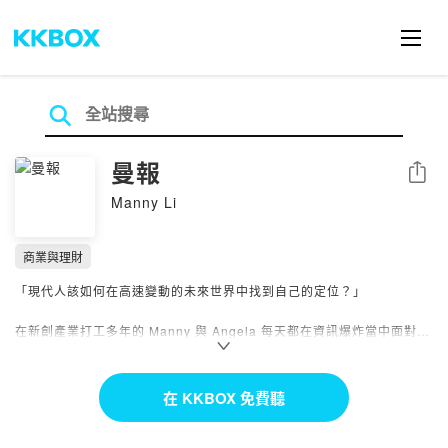
曼報
分享
Manny Li
商業與理財
「現代人該如何在高速變動的未來世界中找到自己的定位？」
在新創產業打工多年的 Manny 與 Angela 每天都在資訊爆炸當中面對種
種不安，但同時也發現世界正往更好的方向前進。本節目中我們將透過輕
鬆、明快的對談，分析當代重要且有趣的科技及商業趨勢，並提供獨到的
觀點。
在 KKBOX 免費聽
更多深度分析，歡迎至：
https://manny-li.com/