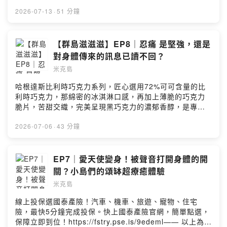
的小方法。我們想起新冠期間的身體變化、生活停擺、遠
一份給小島們的邀請，這裡沒有標準答案，我們聊聊關於
距工作、關係考驗，甚至是人生方向的轉彎。原來生病不
2026-07-13
·
51 分鐘
身體的感覺、情緒的起伏，還有生活裡那些卡住、卻又很
只是痛苦。有時候，它也會逼我們停下來，重新問自己：
真實的片刻。也許，你會在某一段對話裡，剛好，和我們
我真的有在照顧自己嗎？我想怎麼生活？而身體這一次，
接上線，那就一起成為流動的群島吧——滋滋滋⚡滋滋滋
又想告訴我什麼？--------------------------------------------
【群島滋滋滋】EP8｜忍痛 是堅強，還是
⚡Powered by Firstory Hosting
-------------------每個人都是一座小島，有自己的天氣、節
對身體傳來的訊息已讀不回？
奏，還有獨特的生態系和生命力。三座小島，開始有了交
米克島
會，甚至有時候，會突然連上線——滋滋滋⚡滋滋滋⚡這是
一份給小島們的邀請，這裡沒有標準答案，我們聊聊關於
哈根達斯比利時巧克力系列，匠心選用72%可可含量的比
身體的感覺、情緒的起伏，還有生活裡那些卡住、卻又很
利時巧克力，那綿密的冰淇淋口感，再加上薄脆的巧克力
真實的片刻。也許，你會在某一段對話裡，剛好，和我們
脆片，苦甜交織，完美呈現黑巧克力的濃郁香醇，是專屬
接上線，那就一起成為流動的群島吧——滋滋滋⚡滋滋滋
成熟大人系的奢華風味。https://fstry.pse.is/9emmfr——
⚡Powered by Firstory Hosting
以上為 Firstory Podcast 廣告 ——有人從小很會忍痛，
2026-07-06
·
43 分鐘
像個大人一樣照顧自己。有人一不舒服就想躲起來，害怕
被發現、也害怕被照顧。有人長大後才發現，身體的痛裡
其實藏著委屈、恐懼，還有一種「我是不是不值得被好好
EP7｜愛天使變身！被聲音打開身體的開
重視」的感覺。痛不只是一個神經元信號，當身體試圖與
關？小島們的頌缽超療癒體驗
你溝通，你的回應是．．．．．．？------------------------
米克島
---------------------------------------每個人都是一座小島，
有自己的天氣、節奏，還有獨特的生態系和生命力。三座
線上投保選國泰產險！汽車、機車、旅遊、寵物、住宅
小島，開始有了交會，甚至有時候，會突然連上線——滋
險，最快5分鐘完成投保。快上國泰產險官網，簡單點選，
滋滋⚡滋滋滋⚡這是一份給小島們的邀請，這裡沒有標準答
保障立即到位！https://fstry.pse.is/9edeml—— 以上為