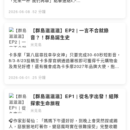
「先來一杯 我們再聊」點擊連結👉
那就一起成為流動的群島吧——滋滋滋⚡滋滋滋⚡Powered
https://fstry.pse.is/9frdma照顧不只是付出與消耗，更是
by Firstory Hosting
一場在時間流逝前，與至親、與自己最深沉的和解。——
2026-06-08
·
52 分鐘
以上為 Firstory Podcast 廣告 ——這一集，我們從穿搭
風格開始聊起，卻一路聊到媽媽、家庭、前任、身體感、
自我認同，還有那些「穿在身上的角色」。有人小時候被
【群島滋滋滋】EP2 | 一言不合就錄
媽媽規定穿搭，有人一路都在尋找「真正像自己」的樣
音？！群島誕生史
子，也有人發現，衣櫃裡其實裝著很多捨不得丟掉的情
米克島
感。有些衣服承載著愛，有些衣服承載著期待，有些衣
服，甚至像某個時期的自己。我們每天穿上的，到底是誰
卡多摩「第八屆尋找幸孕女神」只要完成30-60秒短影音，
的人生呢?-----------------------------------------------------
8/3-8/23投稿至卡多摩官網通過審核即可獲得千元購物金
------------------------每個人都是一座小島，有自己的天
及育兒好禮！還有機會成為卡多摩2027年品牌大使，抱回
氣、節奏，還有獨特的生態系和生命力。三座小島，開始
9萬元育兒大禮包！活動詳情請見：
有了交會，甚至有時候，會突然連上線——滋滋滋⚡滋滋滋
https://fstry.pse.is/9dt3b2—— 以上為播客煮與 Firstory
2026-06-01
·
25 分鐘
⚡這是一份給小島們的邀請，這裡沒有標準答案，我們聊聊
Podcast 廣告 ——「不然來錄錄看？」從一次課堂上的主
關於身體的感覺、情緒的起伏，還有生活裡那些卡住、卻
動搭話、一次 podcast 聚會上的偶遇，到一句「不然來錄
又很真實的片刻。也許，你會在某一段對話裡，剛好，和
錄看」，三個原本沒有交集的人，慢慢開始聚在一起。即
【群島滋滋滋】EP1 | 從名字出發！組隊
我們接上線，那就一起成為流動的群島吧——滋滋滋⚡滋滋
興、控制感、來聊聊那些總覺得自己還沒準備好的時刻，
探索生命旅程
滋⚡Powered by Firstory Hosting
又為什麼開始想做一些「更像自己」的東西。《群島滋滋
米克島
滋》突然長出來了 !也許很多事情不是規劃好的，而有些相
遇，剛好在某個時間點，突然連上線⚡-----------------------
🎧作家彭菊仙：「媽媽下午還好好，到晚上會突然捏或踢
----------------------------------------------每個人都是一座
人，惡狠狠地盯著你，變惡魔時實在很難接受」完整收聽