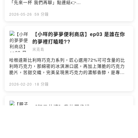
小島，有自己的天氣、節奏，還有獨特的生態系和生命
「先來一杯 我們再聊」點連結👉
力。三座小島，開始有了交會，甚至有時候，會突然連上
https://fstry.pse.is/9frdur照顧不只是付出與消耗，更是
線——滋滋滋⚡滋滋滋⚡這是一份給小島們的邀請，這裡沒
場在時間流逝前，與至親、與自己最深沉的和解。—— 以
2026-05-26
·
59 分鐘
有標準答案，我們聊聊關於身體的感覺、情緒的起伏，還
上為 Firstory Podcast 廣告 ——第一集，我們從「名
有生活裡那些卡住、卻又很真實的片刻。也許，你會在某
字」開始。名字是別人呼喚我們的方式，也可能是家族的
一段對話裡，剛好，和我們接上線，那就一起成為流動的
期待、童年的記憶、某個人生階段的重量，甚至是一種重
【小咩的夢夢便利商店】ep03 是誰在你
群島吧——滋滋滋⚡滋滋滋⚡Powered by Firstory
新選擇自己的開始。這一集，我們聊改名、綽號、被叫全
的夢裡打瞌睡??
Hosting
名時的緊繃感，還有那些難忘的童年外號。從名字一路聊
米克島
到身份認同、容貌焦慮、表情管理，以及如何慢慢接受自
己真實的樣子。這是《群島滋滋滋》的第一次交會。也許
哈根達斯比利時巧克力系列，匠心選用72%可可含量的比
你也會在某個名字、某段故事裡，聽見自己的回音。-------
利時巧克力，那綿密的冰淇淋口感，再加上薄脆的巧克力
--------------------------------------------------------------每
脆片，苦甜交織，完美呈現黑巧克力的濃郁香醇，是專屬
個人都是一座小島，有自己的天氣、節奏，還有獨特的生
成熟大人系的奢華風味。https://fstry.pse.is/9emmfr——
態系和生命力。三座小島，開始有了交會，甚至有時候，
以上為 Firstory Podcast 廣告 ——到【米克馬香氛】小
2026-02-20
·
18 分鐘
會突然連上線——滋滋滋⚡滋滋滋⚡這是一份給小島們的邀
小商店帶回屬於泡泡&小咩的香氣，讓故事不只在耳邊，也
請，這裡沒有標準答案，我們聊聊關於身體的感覺、情緒
在空氣裡發光 ~ 前往購物網站 :
的起伏，還有生活裡那些卡住、卻又很真實的片刻。也
https://page.cashier.ecpay.com.tw/forms/cKN9小額贊
【親子共讀】我的壓歲錢
許，你會在某一段對話裡，剛好，和我們接上線，那就一
助支持本節目：
起成為流動的群島吧——滋滋滋⚡滋滋滋⚡Powered by
米克島
https://open.firstory.me/user/ckecmf6g57ar60839di0
Firstory Hosting
bnqly留言告訴我你對這一集的想法：
https://open.firstory.me/user/ckecmf6g57ar60839di0
🎧作家郭強生：「你如果不知道自己在活什麼，老實說，
bnqly/comments-《米克馬故事坊》臉書粉絲頁，歡迎追
怎麼死還重要嗎？」照顧人生無法預期，感人故事、預備