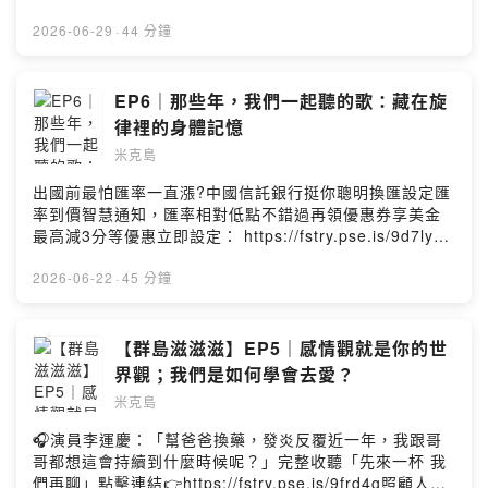
案，我們聊聊關於身體的感覺、情緒的起伏，還有生活裡
Firstory Podcast 廣告 ——主題曲一響起，瞬間就回到童
那些卡住、卻又很真實的片刻。也許，你會在某一段對話
年。你也有這樣的經驗嗎？我們從咪卡小時候最喜歡的卡
2026-06-29
·
44 分鐘
裡，剛好，和我們接上線，那就一起成為流動的群島吧
通《愛天使傳說》聊起，那些讓人想跟著唱、想模仿、想
——滋滋滋⚡滋滋滋⚡Powered by Firstory Hosting
變身的動漫歌曲，聲音的魔法，讓我們的身體一秒就做出
反應？從聽音樂，到讓聲音真的落在身體上，我們開始分
EP6｜那些年，我們一起聽的歌：藏在旋
享頌缽帶來的震動、放鬆、情緒流動，以及那種不用說
律裡的身體記憶
話、卻好像被理解的感覺。原來聲音不只是聽見。有時
米克島
候，它會穿過耳朵，直接抵達身體裡某個很深的地方。----
--------------------------------每個人都是一座小島，有自己
出國前最怕匯率一直漲?中國信託銀行挺你聰明換匯設定匯
的天氣、節奏，還有獨特的生態系和生命力。三座小島，
率到價智慧通知，匯率相對低點不錯過再領優惠券享美金
開始有了交會，甚至有時候，會突然連上線——滋滋滋⚡滋
最高減3分等優惠立即設定： https://fstry.pse.is/9d7ly8
滋滋⚡這是一份給小島們的邀請，這裡沒有標準答案，我們
投資外幣如幣別轉換可能產生匯兌損失，應評估涉及自身
聊聊關於身體的感覺、情緒的起伏，還有生活裡那些卡
情況審慎投資。完整注意事項詳見網站資訊。—— 以上為
2026-06-22
·
45 分鐘
住、卻又很真實的片刻。也許，你會在某一段對話裡，剛
Firstory Podcast 廣告 ——音樂有時候很神奇。它可能是
好，和我們接上線，那就一起成為流動的群島吧——滋滋
一場古蹟裡的二胡演出，讓人像走進另一個時空；也可能
滋⚡滋滋滋⚡Powered by Firstory Hosting
是一段小時候的合唱記憶，讓人想起被聲音包圍的感覺；
【群島滋滋滋】EP5｜感情觀就是你的世
還可能是一首好多年沒聽的歌，突然把人帶回某段曖昧、
界觀；我們是如何學會去愛？
心動、臉紅心跳的時期。這一集，我們從 Letitia 的二胡演
米克島
出聊起，聊到小時候學音樂的經驗、手與樂器之間的糾
結、爵士樂帶來的身體感，還有那些一播放就會打開記憶
🎧演員李運慶：「幫爸爸換藥，發炎反覆近一年，我跟哥
開關的歌曲。原來音樂不只是背景音。它會留下痕跡，也
哥都想這會持續到什麼時候呢？」完整收聽「先來一杯 我
會在某一天，突然把以前的自己叫回來。-------------------
們再聊」點擊連結👉https://fstry.pse.is/9frd4g照顧人生