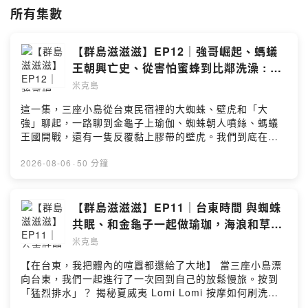
覺、情緒的起伏，還有生活裡那些卡住、卻又很真實的片刻。
所有集數
也許，你會在某一段對話裡，剛好，和我們接上線，那就一起成為流動的
群島吧——滋滋滋~滋滋滋~
【群島滋滋滋】EP12｜強哥崛起、螞蟻
Powered by Firstory Hosting
王朝興亡史、從害怕蜜蜂到比鄰洗澡 : 我
們的蟲蟲鄰居
米克島
這一集，三座小島從台東民宿裡的大蜘蛛、壁虎和「大
強」聊起，一路聊到金龜子上瑜伽、蜘蛛朝人噴絲、螞蟻
王國開戰，還有一隻反覆黏上膠帶的壁虎。我們到底在怕
什麼？是蟲本身、牠們突然靠近的聲音，還是那種無法預
測的失控感？從尖叫、逃跑，到試著觀察、溝通和保持距
2026-08-06
·
50 分鐘
離，這是一集有點驚悚、非常好笑，也意外談到共存與生
命祝福的蟲蟲特輯。------------------------------------------
---------------------每個人都是一座小島，有自己的天氣、
【群島滋滋滋】EP11｜台東時間 與蜘蛛
節奏，還有獨特的生態系和生命力。三座小島，開始有了
共眠、和金龜子一起做瑜珈，海浪和草地
交會，甚至有時候，會突然連上線——滋滋滋⚡滋滋滋⚡這
之間回到自己的慢旅
米克島
是一份給小島們的邀請，這裡沒有標準答案，我們聊聊關
於身體的感覺、情緒的起伏，還有生活裡那些卡住、卻又
【在台東，我把體內的喧囂都還給了大地】 當三座小島漂
很真實的片刻。也許，你會在某一段對話裡，剛好，和我
向台東，我們一起進行了一次回到自己的放鬆慢旅。按到
們接上線，那就一起成為流動的群島吧——滋滋滋⚡滋滋滋
「猛烈排水」？ 揭秘夏威夷 Lomi Lomi 按摩如何刷洗身
⚡Powered by Firstory Hosting
心。昆蟲系的洪水療法： 在金龜子環繞中，體驗最原始的