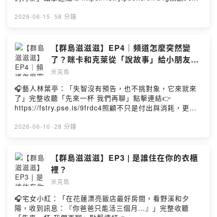
------------------------------------------------每個人都是一
無法預期何時來，感人故事、預備未來！讓我們有機會不
座小島，有自己的天氣、節奏，還有獨特的生態系和生命
在照顧困境掙扎。—— 以上為 Firstory Podcast 廣告
2026-06-15
·
58 分鐘
力。三座小島，開始有了交會，甚至有時候，會突然連上
——從母胎單身到集滿12星座，我們一路都在學習如何相
線——滋滋滋⚡滋滋滋⚡這是一份給小島們的邀請，這裡沒
信親密關係。這一集，我們聊感情、曖昧、分手，卻發現
有標準答案，我們聊聊關於身體的感覺、情緒的起伏，還
真正影響我們的，可能不是戀愛本身。而是原生家庭、以
【群島滋滋滋】EP4｜頻道怎麼突然變
有生活裡那些卡住、卻又很真實的片刻。也許，你會在某
及我們和自己的關係。你也容易動心嗎？或是總想先評估
了？咪卡和克萊從「說故事」給小朋友
一段對話裡，剛好，和我們接上線，那就一起成為流動的
未來？為什麼有些人明明渴望親密，卻害怕進入關係？原
聽，到試著講「自己的故事」
群島吧——滋滋滋⚡滋滋滋⚡Powered by Firstory
米克島
來感情觀不只是感情觀，它其實反映出了你的世界觀。----
Hosting
----------------------------------------------------------------
🎧藝人林葉亭：「失智沒有預告，也不挑對象，它來就來
---------每個人都是一座小島，有自己的天氣、節奏，還有
了」完整收聽「先來一杯 我們再聊」點擊連結👉
獨特的生態系和生命力。三座小島，開始有了交會，甚至
https://fstry.pse.is/9frdc4照顧不只是付出與消耗，更是
有時候，會突然連上線——滋滋滋⚡滋滋滋⚡這是一份給小
一場在時間流逝前，與至親、與自己最深沉的和解。——
島們的邀請，這裡沒有標準答案，我們聊聊關於身體的感
以上為 Firstory Podcast 廣告 ——今天來聽Letitia訪談
2026-06-10
·
28 分鐘
覺、情緒的起伏，還有生活裡那些卡住、卻又很真實的片
米克馬~米克馬怎麼突然不說故事了呢?群島滋滋滋是什麼
刻。也許，你會在某一段對話裡，剛好，和我們接上線，
呀?以前的說故事，和現在的故事，很不一樣嗎？----------
那就一起成為流動的群島吧——滋滋滋⚡滋滋滋⚡Powered
----------------------------------------------------------------
【群島滋滋滋】EP3 | 是誰住在你的衣櫃
by Firstory Hosting
-----每個人都是一座小島，有自己的天氣、節奏，還有獨
裡？
特的生態系和生命力。三座小島，開始有了交會，甚至有
米克島
時候，會突然連上線——滋滋滋⚡滋滋滋⚡這是一份給小島
們的邀請，這裡沒有標準答案，我們聊聊關於身體的感
🎧宅女小紅：「在花蓮漂亮飯店最好房間，看野溪和夕
覺、情緒的起伏，還有生活裡那些卡住、卻又很真實的片
陽，收到訊息：『你爸爸只能活三個月…』」完整收聽
刻。也許，你會在某一段對話裡，剛好，和我們接上線，