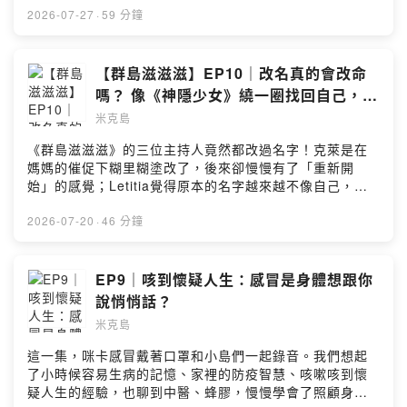
修復瑜伽。接地的治癒力： 赤腳踩上草原，把累積整年的
2026-07-27
·
59 分鐘
濕氣交給泥土。 這一集，陪你在「台東時間」裡，找回規
律與自由的內在節奏。---------------------------------------
------------------------每個人都是一座小島，有自己的天
【群島滋滋滋】EP10｜改名真的會改命
氣、節奏，還有獨特的生態系和生命力。三座小島，開始
嗎？ 像《神隱少女》繞一圈找回自己，名
有了交會，甚至有時候，會突然連上線——滋滋滋⚡滋滋滋
字的力量
米克島
⚡這是一份給小島們的邀請，這裡沒有標準答案，我們聊聊
關於身體的感覺、情緒的起伏，還有生活裡那些卡住、卻
《群島滋滋滋》的三位主持人竟然都改過名字！克萊是在
又很真實的片刻。也許，你會在某一段對話裡，剛好，和
媽媽的催促下糊里糊塗改了，後來卻慢慢有了「重新開
我們接上線，那就一起成為流動的群島吧——滋滋滋⚡滋滋
始」的感覺；Letitia覺得原本的名字越來越不像自己，於
滋⚡Powered by Firstory Hosting
是跟著身體的直覺，找了一個更舒服的稱呼；咪卡曾經很
想逃離本名，如今繞了一圈，卻開始考慮把原本的名字找
2026-07-20
·
46 分鐘
回來。《神隱少女》中，一個人的名字帶有神奇的力量，
如果遺忘了自己的名字，就再也回不到原本的生活，跟著
我們一起聊聊家族、歸屬感、父母期待，還有一隻堅持要
EP9｜咳到懷疑人生：感冒是身體想跟你
入族譜的貓！換一個名字，真的會讓人生跟著改變嗎？還
說悄悄話？
是名字只是陪我們走過某一段路，讓我們更清楚自己想成
米克島
為誰？也歡迎你來想想：當別人叫出你的名字時，你的身
體感覺舒服嗎？-----------------------------------------------
這一集，咪卡感冒戴著口罩和小島們一起錄音。我們想起
----------------每個人都是一座小島，有自己的天氣、節
了小時候容易生病的記憶、家裡的防疫智慧、咳嗽咳到懷
奏，還有獨特的生態系和生命力。三座小島，開始有了交
疑人生的經驗，也聊到中醫、蜂膠，慢慢學會了照顧身體
會，甚至有時候，會突然連上線——滋滋滋⚡滋滋滋⚡這是