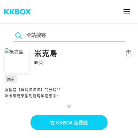
米克島
分享
咪萊
親子
這裡是【群島滋滋滋】的分島^^
咪卡跟克萊搬到新島嶼適應中~
每個人都是一座小島，有自己的天氣、節奏，還有獨特的生態系和生命
力。
三座小島，開始有了交會，甚至有時候，會突然連上線——滋滋滋~滋滋
在 KKBOX 免費聽
滋~
這是一份給小島們的邀請，這裡沒有標準答案，我們聊聊關於身體的感